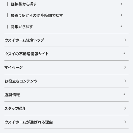
大倉山駅
大船駅
金沢八景駅
金沢文庫駅
鎌倉駅
湘南新宿ライン高海
価格帯から探す
東急東横線
東急田園都市線
上大岡駅
鴨居駅
川崎駅
菊名駅
弘明寺駅
久里浜駅
京急本線
京急久里浜線
京急逗子線
小田急小田原線
1,000万円以下
1,000万円台
2,000万円台
3,000万円台
港南台駅
最寄り駅からの徒歩時間で探す
小机駅
桜木町駅
湘南台駅
新横浜駅
小田急江ノ島線
ブルーライン
グリーンライン
4,000万円台
5,000万円台
6,000万円台
7,000万円台
逗子駅
センター南
中央林間駅
辻堂駅
戸塚駅
駅徒歩1分以内
駅徒歩3分以内
駅徒歩5分以内
みなとみらい線
金沢シーサイドライン
相鉄本線
8,000万円台
特集から探す
9,000万円台
1億円以上
根岸駅
平塚駅
藤沢駅
大和駅
横須賀駅
駅徒歩7分以内
駅徒歩10分以内
駅徒歩15分以内
相鉄いずみ野線
相模鉄道新横浜線
江ノ島電鉄
リフォーム・リノベーション済
日当たり良好
ファミリー向け
横須賀中央駅
横浜駅
駅徒歩20分以内
駅徒歩21分以上
ウスイホーム総合トップ
湘南モノレール
南向き・南道路の
LDK15畳以上
海が見える
庭付き
築浅
ウスイの不動産情報サイト
ウスイの不動産情報サイト
マイページ
【借りる】
賃貸住宅
お役立ちコンテンツ
事業用賃貸
店舗情報
【買う】
戸建て（総合）
【横浜エリア】
スタッフ紹介
新築戸建て
金沢文庫店
上大岡店
戸塚店
新横浜店
港北ニュータウン店
中古戸建て
ウスイホームが選ばれる理由
【湘南エリア】
中古マンション
湘南台店
逗子店
茅ヶ崎店
藤沢店