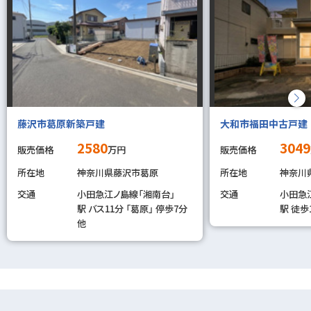
藤沢市葛原新築戸建
大和市福田中古戸建
2580
3049
販売価格
万円
販売価格
所在地
神奈川県藤沢市葛原
所在地
神奈川
交通
小田急江ノ島線「湘南台」
交通
小田急
駅 バス11分 「葛原」 停歩7分
駅 徒歩
他