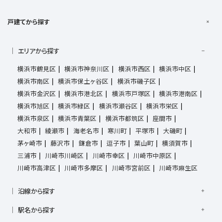
戸建てから探す
エリアから探す
横浜市鶴見区
横浜市神奈川区
横浜市西区
横浜市中区
横浜市南区
横浜市保土ヶ谷区
横浜市磯子区
横浜市金沢区
横浜市港北区
横浜市戸塚区
横浜市港南区
横浜市旭区
横浜市緑区
横浜市瀬谷区
横浜市栄区
横浜市泉区
横浜市青葉区
横浜市都筑区
座間市
大和市
綾瀬市
海老名市
寒川町
平塚市
大磯町
茅ヶ崎市
藤沢市
鎌倉市
逗子市
葉山町
横須賀市
三浦市
川崎市川崎区
川崎市幸区
川崎市中原区
川崎市高津区
川崎市多摩区
川崎市宮前区
川崎市麻生区
沿線から探す
京浜東北線
根岸線
東海道本線
横浜線
南武線
駅名から探す
横須賀線
相模線
鶴見線
湘南新宿ライン宇須