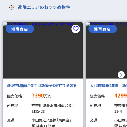
近隣エリアのおすすめ物件
湘南台店
湘南台店
藤沢市湘南台3丁目新築分譲住宅 全2棟
大和市福田15期 新
7390
4299
販売価格
万円
販売価格
所在地
神奈川県藤沢市湘南台３丁
所在地
神奈川
目25-28
11-4
交通
小田急江ノ島線「湘南台」
交通
小田急
駅 徒歩11分 他
駅 徒歩