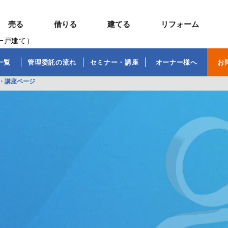
売る
借りる
建てる
リフォーム
一戸建て）
事業用TOP
土地
ウスイホームの家づくり
ショールーム
セミナー・講座
一覧
管理委託の流れ
セミナー・講座
オーナー様へ
お
投資物件
施工事例
リフォームの流れ
オーナー様へ
額制注文住宅）
ームの魅力
エリアから探す
・講座ページ
ョン）
ラグジュアリー物件
お問い合わせ
企画住宅）
路線から探す
マイページ
ート・賃貸
ュー
マイページ