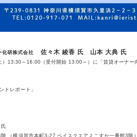
佐々木 綾香 氏 山本 大典 氏
ケー化研株式会社
）13:30～16:00（受付開始 13:00～）に「賃貸オー
ヒントレポート」
氏
 氏
 3階 （横須賀市本町3-27 ベイスクエアよこすか一番館3階