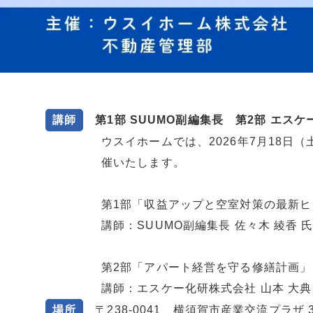
講師
第1部 SUUMO副編集長 第2部 エス
ウスイホームでは、2026年7月18日（土
催いたします。
第1部「収益アップと空室対策の最新
講師：SUUMO副編集長 佐々木 綾香 
第2部「アパート経営を守る修繕計画」
講師：エスケー化研株式会社 山本 大典
場所
〒238-0041 横須賀市産業交流プラザ