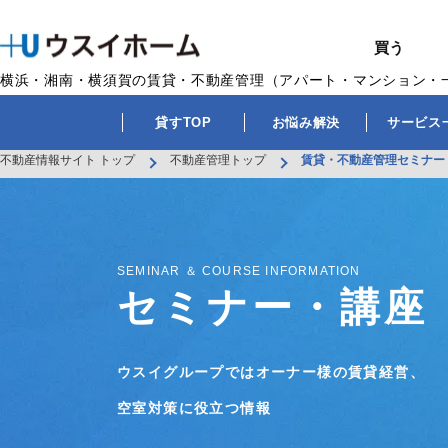
買う
横浜・湘南・横須賀の賃貸・不動産管理（アパート・マンション・
戸建て（総合）
売るTOP
賃貸住宅TOP
建てるTOP
リフォームTOP
貸すTOP
企業情報TOP
BUY
SELL
RENT
U-CASA
REFORM
MANAGEMENT
COMPANY INFO
貸すTOP
お悩み解決
サービス
買う
売る
借りる
建てる
リフォーム
貸す
企業情報
新築戸建て
建物状況調査
エリアから探す
U-nifty（定
ウスイのリフォ
お悩み解決
店舗情報
不動産情報サイト トップ
不動産管理トップ
賃貸・不動産管理セミナー
（インスペクシ
中古戸建て
路線から探す
Kit-U（高性能
施工事例
サービス一覧
採用情報
レントホーム
中古マンション
マイページ
収益物件／アパ
リフォームメニ
管理委託の流れ
お問い合わせ
SEMINAR ＆ COURSE INFORMATION
セミナー・講座
ウスイグループではオーナー様の賃貸経営、
空室対策に役立つ情報