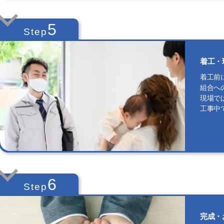
5
Step
着工・
着工前
組合へ
現場で
工事中
6
Step
完成・