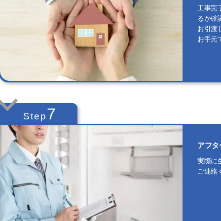
工事完
るか確
お引渡
お手元
7
Step
アフタ
実際に
ご連絡