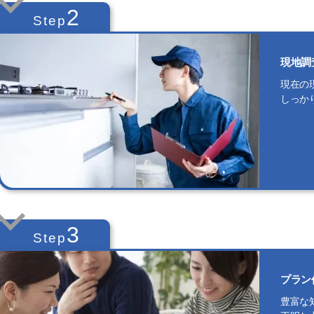
2
Step
現地調
現在の
しっか
3
Step
プラン
豊富な