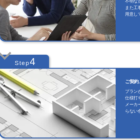
不明な
また工
用意し
4
Step
ご契約
プラン
仕様打
メーカ
らない