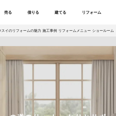
売る
借りる
建てる
リフォーム
ウスイのリフォームの魅力
施工事例
リフォームメニュー
ショールーム
事業用TOP
土地
ウスイホームの家づくり
ショールーム
セミナー・講座
投資物件
施工事例
リフォームの流れ
オーナー様へ
額制注文住宅）
ームの魅力
エリアから探す
ョン）
ラグジュアリー物件
お問い合わせ
企画住宅）
路線から探す
マイページ
ート・賃貸
ュー
マイページ