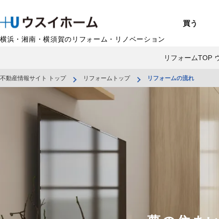
買う
横浜・湘南・横須賀のリフォーム・リノベーション
リフォームTOP
戸建て（総合）
売るTOP
賃貸住宅TOP
建てるTOP
リフォームTOP
貸すTOP
企業情報TOP
BUY
SELL
RENT
U-CASA
REFORM
MANAGEMENT
COMPANY INFO
買う
売る
借りる
建てる
リフォーム
貸す
企業情報
新築戸建て
建物状況調査
エリアから探す
U-nifty（定
ウスイのリフォ
お悩み解決
店舗情報
不動産情報サイト トップ
リフォームトップ
リフォームの流れ
（インスペクシ
中古戸建て
路線から探す
Kit-U（高性能
施工事例
サービス一覧
採用情報
レントホーム
中古マンション
マイページ
収益物件／アパ
リフォームメニ
管理委託の流れ
お問い合わせ