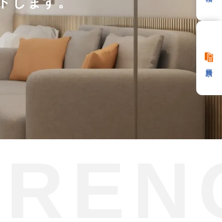
トします。
資料請求
 REN