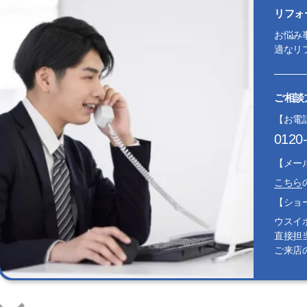
リフォ
お悩み
適なリ
ご相談
【お電
0120
【メー
こちら
【ショ
ウスイ
直接担
ご来店