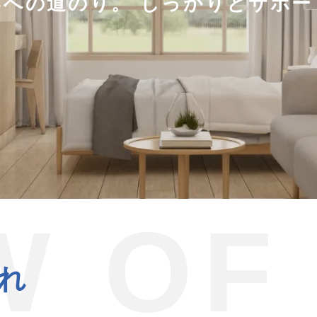
いへの道のり。
しっかりとサポー
W OF
れ