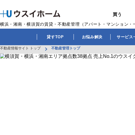
買う
横浜・湘南・横須賀の賃貸・不動産管理（アパート・マンション・
戸建て（総合）
売るTOP
賃貸住宅TOP
建てるTOP
リフォームTOP
貸すTOP
企業情報TOP
BUY
SELL
RENT
U-CASA
REFORM
MANAGEMENT
COMPANY INFO
貸すTOP
お悩み解決
サービス
買う
売る
借りる
建てる
リフォーム
貸す
企業情報
新築戸建て
建物状況調査
エリアから探す
U-nifty（定
ウスイのリフォ
お悩み解決
店舗情報
不動産情報サイト トップ
不動産管理トップ
（インスペクシ
中古戸建て
路線から探す
Kit-U（高性能
施工事例
サービス一覧
採用情報
レントホーム
中古マンション
マイページ
収益物件／アパ
リフォームメニ
管理委託の流れ
お問い合わせ