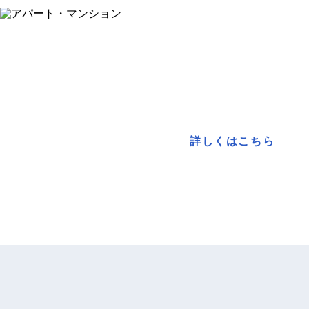
アパー
当社のアパート･マ
専門知識を持つスタッフが、綿密な
詳しくはこちら