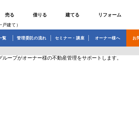
売る
借りる
建てる
リフォーム
一戸建て）
事業用TOP
土地
ウスイホームの家づくり
ショールーム
セミナー・講座
一覧
管理委託の流れ
セミナー・講座
オーナー様へ
お
投資物件
施工事例
リフォームの流れ
オーナー様へ
額制注文住宅）
ームの魅力
エリアから探す
ョン）
ラグジュアリー物件
お問い合わせ
企画住宅）
路線から探す
マイページ
ート・賃貸
ュー
マイページ