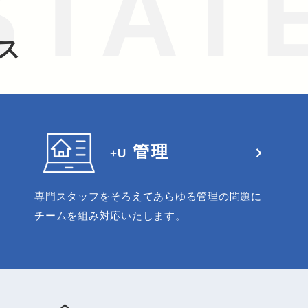
STAT
ス
管理
+U
管理
専門スタッフをそろえてあらゆる管理の問題に
+U
チームを組み対応いたします。