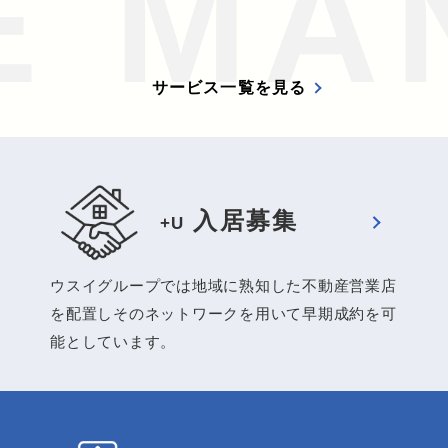
E MA
サービス一覧を見る
入居募集
+U
入居募集
ウスイグループでは地域に熟知した不動産営業店
+U
を配置しそのネットワークを用いて早期成約を可
能としています。