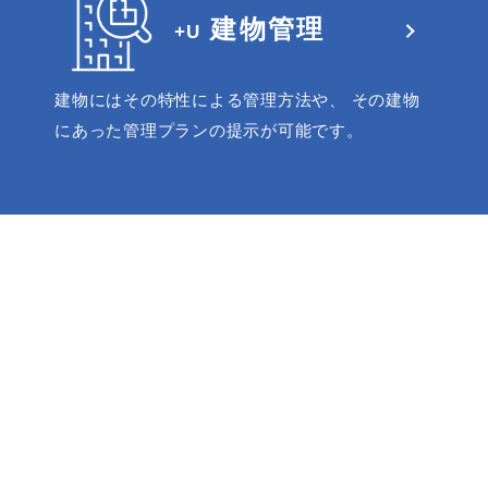
建物管理
+U
建物管理
建物にはその特性による管理方法や、 その建物
+U
にあった管理プランの提示が可能です。