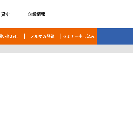
貸す
企業情報
お問合せ
お問合せ
無料お見積もり
お問い合わせ
問い合わせ
メルマガ登録
セミナー申し込み
来店予約
資料請求
メルマガ登録
お問合せ
セミナー申し込み
来店予約