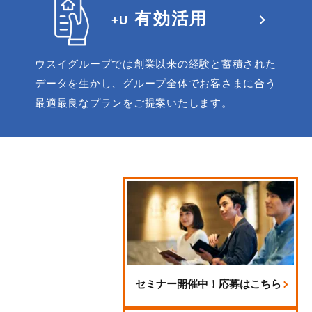
有効活用
+U
有効活用
ウスイグループでは創業以来の経験と蓄積された
+U
データを生かし、グループ全体でお客さまに合う
最適最良なプランをご提案いたします。
セミナー開催中！応募はこちら