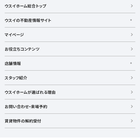
ウスイホーム総合トップ
エリアから探す
横浜市鶴見区
横浜市神奈川区
横浜市西区
横浜市中区
ウスイの不動産情報サイト
横浜市南区
横浜市保土ヶ谷区
横浜市磯子区
ウスイの不動産情報サイト
横浜市金沢区
横浜市港北区
横浜市戸塚区
横浜市港南区
マイページ
【借りる】
横浜市旭区
横浜市緑区
横浜市瀬谷区
横浜市栄区
賃貸住宅
お役立ちコンテンツ
横浜市泉区
横浜市青葉区
横浜市都筑区
座間市
事業用賃貸
大和市
綾瀬市
海老名市
寒川町
平塚市
大磯町
店舗情報
茅ヶ崎市
藤沢市
鎌倉市
逗子市
葉山町
横須賀市
【買う】
三浦市
川崎市川崎区
川崎市幸区
川崎市中原区
戸建て（総合）
【横浜エリア】
スタッフ紹介
川崎市高津区
川崎市多摩区
川崎市宮前区
川崎市麻生区
新築戸建て
金沢文庫店
上大岡店
戸塚店
新横浜店
港北ニュータウン店
中古戸建て
ウスイホームが選ばれる理由
【湘南エリア】
沿線から探す
中古マンション
湘南台店
逗子店
茅ヶ崎店
藤沢店
京浜東北線
根岸線
東海道本線
横浜線
南武線
土地
お問い合わせ・来場予約
駅名から探す
横須賀線
相模線
鶴見線
湘南新宿ライン宇須
【横須賀エリア】
投資物件
大倉山駅
大船駅
金沢八景駅
金沢文庫駅
鎌倉駅
湘南新宿ライン高海
東急東横線
東急田園都市線
追浜店
衣笠店
久里浜店
武山店
野比店
馬堀海岸店
ラグジュアリー物件
賃貸物件の解約受付
上大岡駅
鴨居駅
川崎駅
菊名駅
弘明寺駅
久里浜駅
京急本線
京急久里浜線
京急逗子線
小田急小田原線
横須賀中央店
【売る】
港南台駅
小机駅
桜木町駅
湘南台駅
新横浜駅
小田急江ノ島線
ブルーライン
グリーンライン
売却
逗子駅
センター南
中央林間駅
辻堂駅
戸塚駅