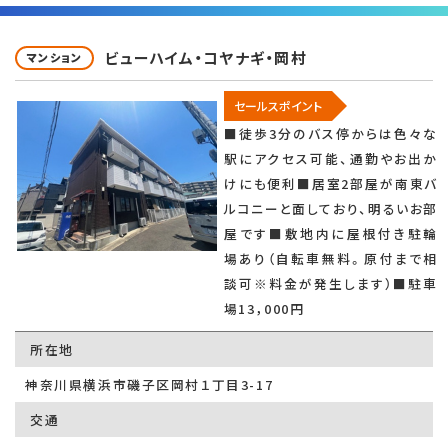
ビューハイム・コヤナギ・岡村
マンション
セールスポイント
■徒歩3分のバス停からは色々な
駅にアクセス可能、通勤やお出か
けにも便利■居室2部屋が南東バ
ルコニーと面しており、明るいお部
屋です■敷地内に屋根付き駐輪
場あり（自転車無料。原付まで相
談可※料金が発生します）■駐車
場13，000円
所在地
神奈川県横浜市磯子区岡村１丁目3-17
交通