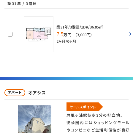
築31年 / 3階建
築31年/3階建/1DK/36.85㎡
7.5
万円 （3,000円）
2ヶ月/0ヶ月
オアシス
アパート
セールスポイント
屛風ヶ浦駅徒歩3分の好立地。
徒歩圏内にはショッピングモール
やコンビニなど生活利便性が良好