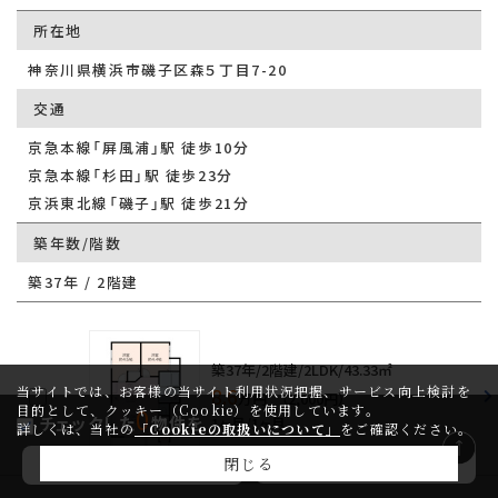
所在地
神奈川県横浜市磯子区森５丁目7-20
交通
京急本線「屏風浦」駅 徒歩10分
京急本線「杉田」駅 徒歩23分
京浜東北線「磯子」駅 徒歩21分
築年数/階数
築37年 / 2階建
築37年/2階建/2LDK/43.33㎡
当サイトでは、お客様の当サイト利用状況把握、サービス向上検討を
8.6
万円 （2,000円）
目的として、クッキー（Cookie）を使用しています。
0
チェックした
物件を
1ヶ月/1ヶ月
詳しくは、当社の
「Cookieの取扱いについて」
をご確認ください。
閉じる
問い合わせ
マイページ登録