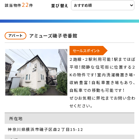
22
並び替え
該当物件
件
アミューズ磯子壱番館
アパート
セールスポイント
２路線・２駅利用可能！駅までほぼ
平坦！閑静な住宅街に位置する２
Kの物件です！室内洗濯機置き場・
収納豊富！自転車置き場もあり、
自転車での移動も可能です！
ぜひお気軽に弊社までお問い合わ
せください。
所在地
神奈川県横浜市磯子区森２丁目15-12