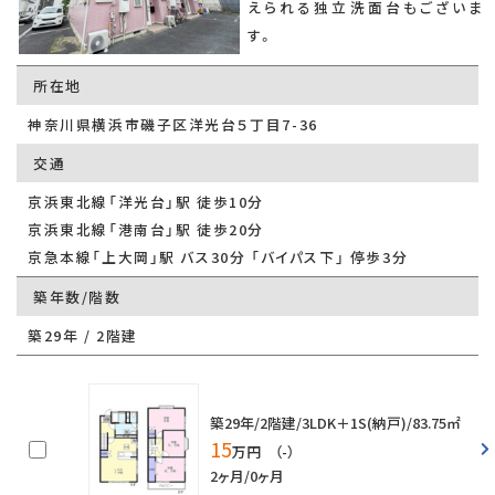
えられる独立洗面台もございま
す。
所在地
神奈川県横浜市磯子区洋光台５丁目7-36
交通
京浜東北線「洋光台」駅 徒歩10分
京浜東北線「港南台」駅 徒歩20分
京急本線「上大岡」駅 バス30分 「バイパス下」 停歩3分
築年数/階数
築29年 / 2階建
築29年/2階建/3LDK＋1S(納戸)/83.75㎡
15
万円 （-）
2ヶ月/0ヶ月