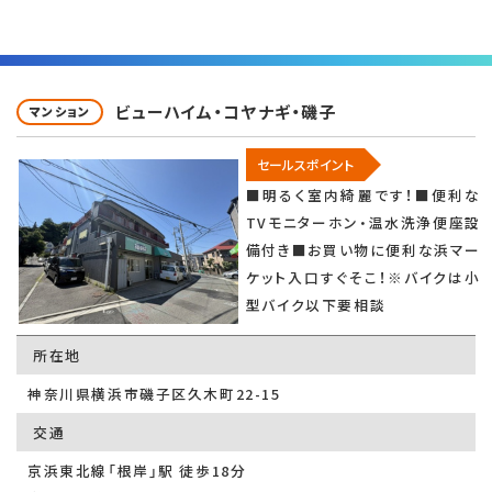
ビューハイム・コヤナギ・磯子
マンション
セールスポイント
■明るく室内綺麗です！■便利な
TVモニターホン・温水洗浄便座設
備付き■お買い物に便利な浜マー
ケット入口すぐそこ！※バイクは小
型バイク以下要相談
所在地
神奈川県横浜市磯子区久木町22-15
交通
京浜東北線「根岸」駅 徒歩18分