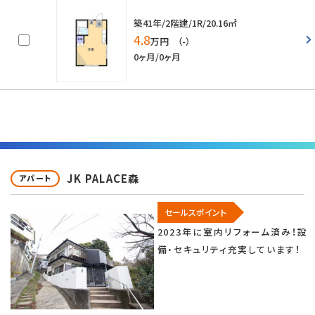
築41年/2階建/1R/20.16㎡
4.8
万円 （-）
0ヶ月/0ヶ月
JK PALACE森
アパート
セールスポイント
2023年に室内リフォーム済み！設
備・セキュリティ充実しています！