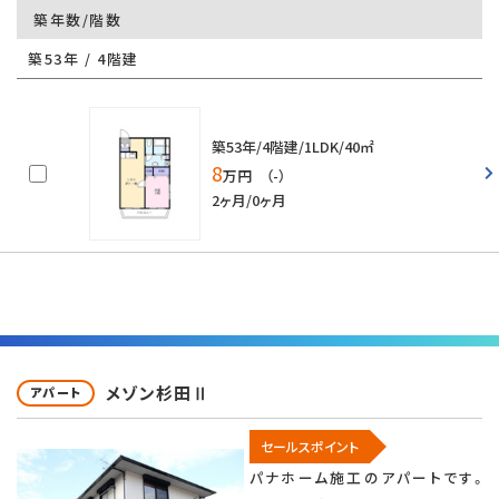
築年数/階数
築53年 / 4階建
築53年/4階建/1LDK/40㎡
8
万円 （-）
2ヶ月/0ヶ月
メゾン杉田Ⅱ
アパート
セールスポイント
パナホーム施工のアパートです。