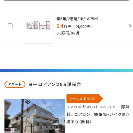
築5年/2階建/1K/18.75㎡
6.4
万円 （4,000円）
3.3万円/0ヶ月
ヨーロピアン２５５洋光台
アパート
セールスポイント
３２０メガWi-Fi・BS・CS一部無
料。エアコン。駐輪場・バイク置き
場あり（無料）