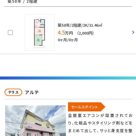
築58年 / 2階建
築58年/2階建/2K/31.46㎡
4.5
万円 （2,000円）
0ヶ月/0ヶ月
アルテ
テラス
セールスポイント
全居室エアコンが設置されてお
り、化粧品やスタイリング剤などを
まとめて出して、サッと身支度を整