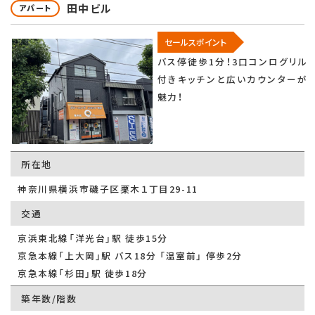
田中ビル
アパート
セールスポイント
バス停徒歩1分！3口コンログリル
付きキッチンと広いカウンターが
魅力！
所在地
神奈川県横浜市磯子区栗木１丁目29-11
交通
京浜東北線「洋光台」駅 徒歩15分
京急本線「上大岡」駅 バス18分 「温室前」 停歩2分
京急本線「杉田」駅 徒歩18分
築年数/階数