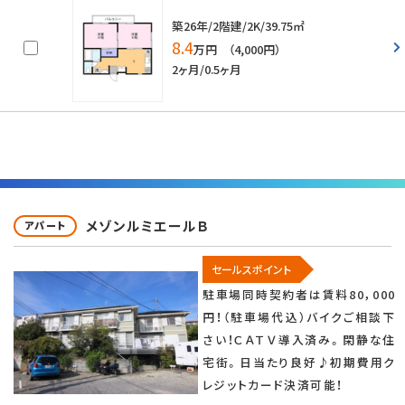
築26年/2階建/2K/39.75㎡
8.4
万円 （4,000円）
2ヶ月/0.5ヶ月
メゾンルミエールＢ
アパート
セールスポイント
駐車場同時契約者は賃料80，000
円！（駐車場代込）バイクご相談下
さい！ＣＡＴＶ導入済み。閑静な住
宅街。日当たり良好♪初期費用ク
レジットカード決済可能！