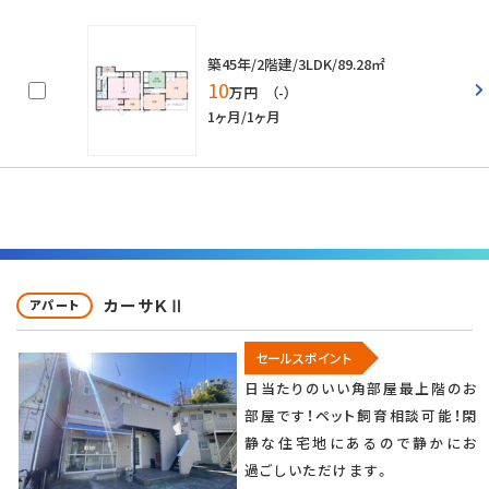
築45年/2階建/3LDK/89.28㎡
10
万円 （-）
1ヶ月/1ヶ月
カーサＫⅡ
アパート
セールスポイント
日当たりのいい角部屋最上階のお
部屋です！ペット飼育相談可能！閑
静な住宅地にあるので静かにお
過ごしいただけます。