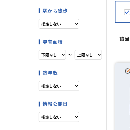
駐輪場
駐車場・駐輪場
駅から徒歩
コンロ２
キッチン
該
専有面積
〜
室内洗濯
バス・トイレ
温水洗浄
築年数
独立洗面
情報公開日
エアコン
空調