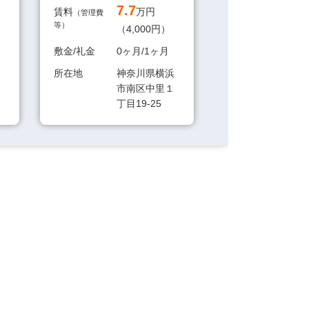
7.7
7.
賃料
万円
賃料
（管理費
（管理費
等）
等）
（4,000円）
敷金/礼金
2ヶ
敷金/礼金
0ヶ月/1ヶ月
所在地
神
所在地
神奈川県横浜
市
市南区中里１
２丁
丁目19-25
索する