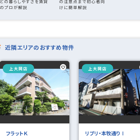
どの暮らしやすさを賃貸
の注意点まで初心者向
ウォークインクロゼット
ウォークインシ
のプロが解説
けに簡単解説
ゼット
サービス
24時間ゴミ出し可
住戸内覧可能
近隣エリアのおすすめ物件
良好
閑静な住宅地
眺望良好
上大岡店
上大岡店
談
ペット飼育可
楽器相談
２人入居可
分割可
フリーレント
オープンハウス
ロ設置可
ルームシェア可
学生向け
フラットＫ
リブリ・本牧通りⅠ
新婚さん向け
ファミリー向け