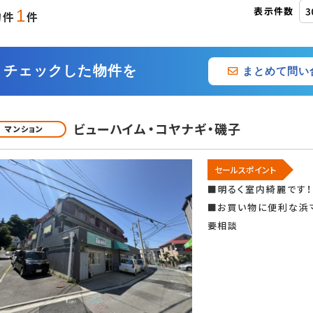
表示件数
1
物件
件
追加・変更
チェックした物件を
まとめて問い
用設備
メゾネット
ベランダ
ルコニー
都市ガス
オール電化
クス
ビューハイム・コヤナギ・磯子
マンション
セールスポイント
ング
ロフト付き
■明るく室内綺麗です
■お買い物に便利な浜
要相談
駐
カードキー
オートロック
緊急通報システム
ディンプルキー
防犯カメラ