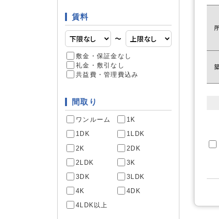
照明器具
家具・家電
賃料
〜
敷金・保証金なし
CS
通信・放送
礼金・敷引なし
インター
共益費・管理費込み
間取り
ワンルーム
1K
デザイナ
建物構造
1DK
1LDK
外観タイ
2K
2DK
2LDK
3K
3DK
3LDK
南向き
部屋構造
4K
4DK
4LDK以上