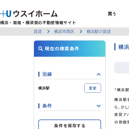
買う
横浜・湘南・横須賀の不動産情報サイト
賃貸
横浜市西区
横浜駅の賃貸
BUY
SELL
RENT
U-CASA
REFORM
MANAGEMENT
COMPANY INFO
戸建て（総合）
売るTOP
賃貸住宅TOP
建てるTOP
リフォームTOP
貸すTOP
企業情報TOP
買う
売る
借りる
建てる
リフォーム
貸す
企業情報
新築戸建て
建物状況調査
エリアから探す
U-nifty（定
ウスイのリフォ
お悩み解決
店舗情報
横浜
現在の検索条件
（インスペクシ
中古戸建て
路線から探す
Kit-U（高性能
施工事例
サービス一覧
採用情報
レントホーム
中古マンション
マイページ
収益物件／アパ
リフォームメニ
管理委託の流れ
お問い合わせ
沿線
横浜駅
変更
「横浜駅
横浜駅
条件
ら、少
賃貸ア
の雰囲
条件を保存する