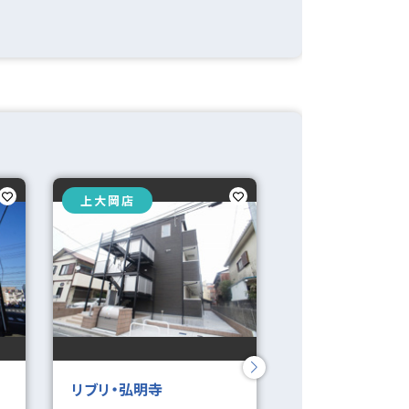
ューズクロ
収納豊富
コンシェルジュサービス
上大岡店
上大岡店
保証人不要
単身者入居
外国人可
カップル向け
リブリ・弘明寺
メゾンカワイ第2
1階の物件