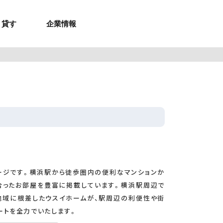
貸す
企業情報
お問合せ
お問合せ
無料お見積もり
お問い合わせ
来店予約
資料請求
メルマガ登録
お問合せ
セミナー申し込み
来店予約
ージです。横浜駅から徒歩圏内の便利なマンションか
合ったお部屋を豊富に掲載しています。横浜駅周辺で
地域に根差したウスイホームが、駅周辺の利便性や街
ートを全力でいたします。