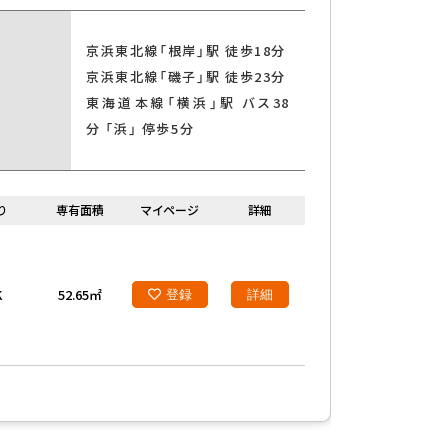
京浜東北線「根岸」駅 徒歩18分
京浜東北線「磯子」駅 徒歩23分
東海道本線「横浜」駅 バス38
光ファイバー
分 「浜」 停歩5分
り
専有面積
マイページ
詳細
二世帯住宅
K
52.65㎡
登録
詳細