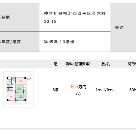
付き
家具・家電付き
洗濯機置場有
神奈川県横浜市磯子区久木町
所在地
22-15
交通
BS
CATV
築年数/階数
築45年 / 3階建
ネット対応
インターネット無料
階
賃料（管理費等）
敷/礼
間取
ーズ
バリアフリー
分譲タイプ
ル張り
8.5
万円
3階
1ヶ月/0ヶ月
3D
（-）
角部屋