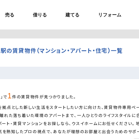
売る
借りる
建てる
リフォーム
事業用TOP
土地
ウスイホームの家づくり
ショールーム
セミナー・講座
投資物件
施工事例
リフォームの流れ
オーナー様へ
額制注文住宅）
ームの魅力
エリアから探す
駅の賃貸物件（マンション・アパート・住宅）一覧
ョン）
ラグジュアリー物件
お問い合わせ
企画住宅）
路線から探す
マイページ
ート・賃貸
ュー
マイページ
1
」で
件の賃貸物件が見つかりました。
を拠点とした新しい生活をスタートしたい方に向けた、賃貸物件専用ペ
し離れた落ち着いた環境のアパートまで、一人ひとりのライフスタイルに
パート・賃貸マンションをお探しなら、ウスイホームにお任せください。
気を熟知したプロの視点で、あなたが理想のお部屋と出会うためのサポ