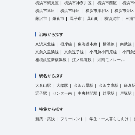
横浜市鶴見区
横浜市神奈川区
横浜市西区
横浜市
横浜市旭区
横浜市緑区
横浜市瀬谷区
横浜市栄区
藤沢市
鎌倉市
逗子市
葉山町
横須賀市
三浦
沿線から探す
京浜東北線
根岸線
東海道本線
横浜線
南武線
京急久里浜線
京急逗子線
小田急小田原線
小田急
相模鉄道新横浜線
江ノ島電鉄
湘南モノレール
駅名から探す
大倉山駅
大船駅
金沢八景駅
金沢文庫駅
鎌倉
逗子駅
センター南
中央林間駅
辻堂駅
戸塚駅
特集から探す
新築・築浅
フリーレント
学生・一人暮らし向け