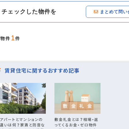
バイク置場あり
駐車場あり
チェックした物件を
まとめて問い
口以上
食器洗い乾燥機
システムキッチ
1
当物件
件
機置場
バス・トイレ別
追焚機能浴室
便座
洗面台
洗髪洗面化粧台
賃貸住宅に関するおすすめ記事
台
床暖房
アパートとマンションの
敷金礼金とは？相場・返
違いは何？家賃と防音な
ってくるお金・ゼロ物件