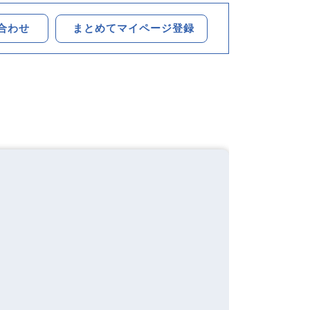
まとめてマイページ登録
合わせ
ン
対面式キッチン
浴室乾燥機
シャワー