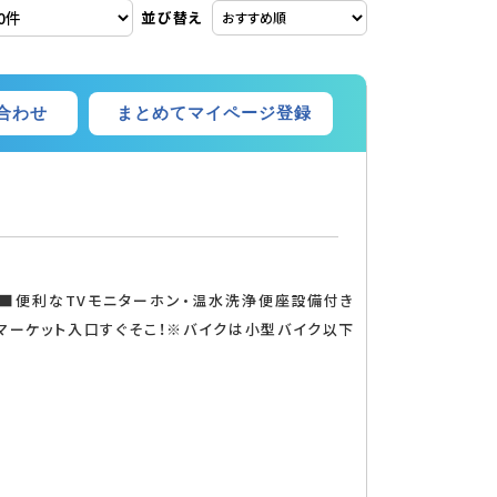
並び替え
まとめてマイページ登録
合わせ
バルコニー
エレベーター
！■便利なTVモニターホン・温水洗浄便座設備付き
マーケット入口すぐそこ！※バイクは小型バイク以下
TVモニタ付インターホン
24時間有人管理