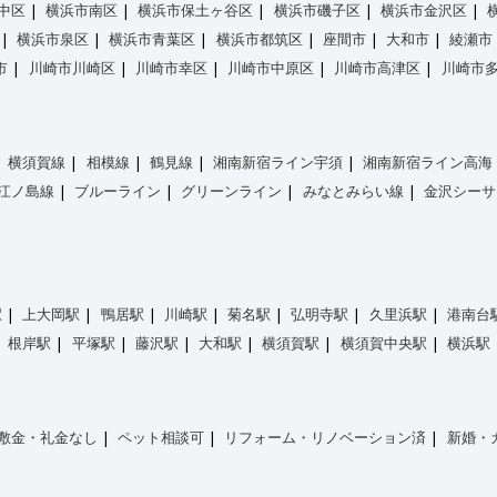
中区
横浜市南区
横浜市保土ヶ谷区
横浜市磯子区
横浜市金沢区
横浜市泉区
横浜市青葉区
横浜市都筑区
座間市
大和市
綾瀬市
市
川崎市川崎区
川崎市幸区
川崎市中原区
川崎市高津区
川崎市
横須賀線
相模線
鶴見線
湘南新宿ライン宇須
湘南新宿ライン高海
江ノ島線
ブルーライン
グリーンライン
みなとみらい線
金沢シーサ
駅
上大岡駅
鴨居駅
川崎駅
菊名駅
弘明寺駅
久里浜駅
港南台
根岸駅
平塚駅
藤沢駅
大和駅
横須賀駅
横須賀中央駅
横浜駅
敷金・礼金なし
ペット相談可
リフォーム・リノベーション済
新婚・