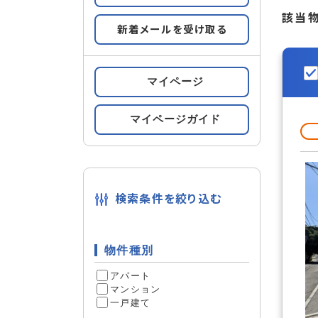
すべての条件をみる
該当
条件の
新着メールを受け取る
ペット専
設備
マイページ
ルーフバ
宅配ボッ
マイページガイド
フローリ
内装
検索条件を絞り込む
管理人常
物件種別
セキュリティ
24時間
アパート
マンション
一戸建て