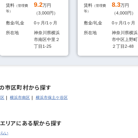
最上階
9.2
8.3
賃料
万円
賃料
万円
（管理費
（管理費
等）
等）
（3,000円）
（4,000円）
敷金/礼金
0ヶ月/1ヶ月
敷金/礼金
0ヶ月/1ヶ月
ム済
リノベーション済
所在地
神奈川県横浜
所在地
神奈川県横浜
市南区中里２
市中区上野町
丁目1-25
２丁目2-48
この条件で検
見つかりました。
の市区町村から探す
中区
横浜市南区
横浜市保土ケ谷区
エリアにある駅から探す
みらい