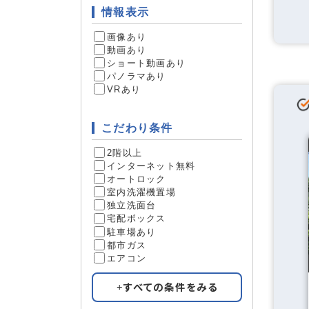
床下収納
収納
情報表示
画像あり
動画あり
ショート動画あり
パノラマあり
フロント
サービス
VRあり
こだわり条件
日当たり
立地条件
2階以上
インターネット無料
オートロック
室内洗濯機置場
独立洗面台
ペット相
条件
宅配ボックス
駐車場あり
事務所可
都市ガス
学生限定
エアコン
ガスコン
すべての条件をみる
女性向け