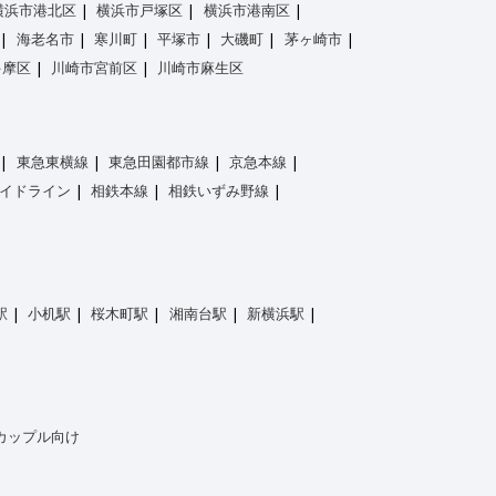
横浜市港北区
横浜市戸塚区
横浜市港南区
海老名市
寒川町
平塚市
大磯町
茅ヶ崎市
多摩区
川崎市宮前区
川崎市麻生区
東急東横線
東急田園都市線
京急本線
イドライン
相鉄本線
相鉄いずみ野線
駅
小机駅
桜木町駅
湘南台駅
新横浜駅
カップル向け