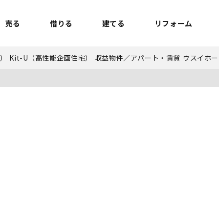
売る
借りる
建てる
リフォーム
宅）
Kit-U（高性能企画住宅）
収益物件／アパート・賃貸
ウスイホー
）
P
事業用TOP
土地
ウスイホームの家づくり
ショールーム
セミナー・講座
投資物件
施工事例
リフォームの流れ
オーナー様へ
額制注文住宅）
ームの魅力
エリアから探す
ョン）
ラグジュアリー物件
お問い合わせ
能企画住宅）
路線から探す
マイページ
ート・賃貸
ュー
マイページ