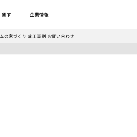
貸す
企業情報
ムの家づくり
施工事例
お問い合わせ
お問合せ
お問合せ
無料お見積もり
お問い合わせ
来店予約
資料請求
メルマガ登録
お問合せ
セミナー申し込み
来店予約