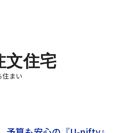
注文住宅
る住まい
。
予算も安心の『U-nifty』