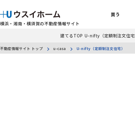
買う
横浜・湘南・横須賀の不動産情報サイト
建てるTOP
U-nifty（定額制注文住
戸建て（総合
売るTOP
賃貸住宅TOP
建てるTOP
リフォームTO
貸すTOP
企業情報TOP
BUY
SELL
RENT
U-CASA
REFORM
MANAGEMENT
COMPANY INFO
買う
売る
借りる
建てる
リフォーム
貸す
企業情報
新築戸建て
建物状況調査
エリアから探す
U-nifty（定
ウスイのリフォ
お悩み解決
店舗情報
不動産情報サイト トップ
u-casa
U-nifty（定額制注文住宅）
（インスペクシ
中古戸建て
路線から探す
Kit-U（高性
施工事例
サービス一覧
採用情報
レントホーム
中古マンション
マイページ
収益物件／アパ
リフォームメニ
管理委託の流れ
お問い合わせ