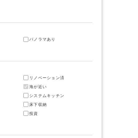
り
パノラマあり
リノベーション済
海が近い
システムキッチン
床下収納
投資