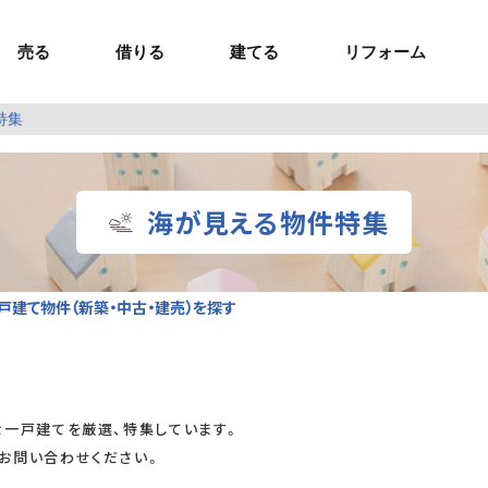
売る
借りる
建てる
リフォーム
特集
事業用TOP
土地
ウスイホームの家づくり
ショールーム
セミナー・講座
投資物件
施工事例
リフォームの流れ
オーナー様へ
額制注文住宅）
ームの魅力
エリアから探す
ョン）
ラグジュアリー物件
お問い合わせ
企画住宅）
路線から探す
海が見える物件特集
マイページ
ート・賃貸
ュー
マイページ
戸建て物件（新築・中古・建売）を探す
な一戸建てを厳選、特集しています。
お問い合わせください。