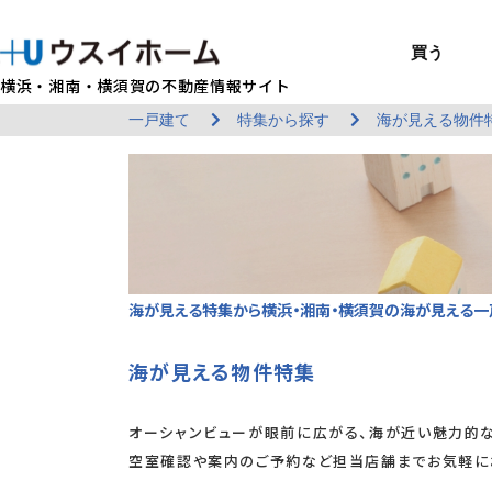
買う
横浜・湘南・横須賀の不動産情報サイト
一戸建て
特集から探す
海が見える物件
BUY
SELL
RENT
U-CASA
REFORM
MANAGEMENT
COMPANY INFO
戸建て（総合）
売るTOP
賃貸住宅TOP
建てるTOP
リフォームTOP
貸すTOP
企業情報TOP
買う
売る
借りる
建てる
リフォーム
貸す
企業情報
新築戸建て
建物状況調査
エリアから探す
U-nifty（定
ウスイのリフォ
お悩み解決
店舗情報
（インスペクシ
中古戸建て
路線から探す
Kit-U（高性能
施工事例
サービス一覧
採用情報
レントホーム
中古マンション
マイページ
収益物件／アパ
リフォームメニ
管理委託の流れ
お問い合わせ
海が見える特集から横浜・湘南・横須賀の海が見える一
海が見える物件特集
オーシャンビューが眼前に広がる、海が近い魅力的
空室確認や案内のご予約など担当店舗までお気軽に