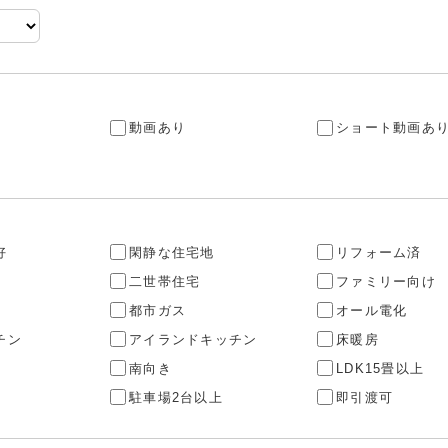
動画あり
ショート動画あ
好
閑静な住宅地
リフォーム済
二世帯住宅
ファミリー向け
都市ガス
オール電化
チン
アイランドキッチン
床暖房
南向き
LDK15畳以上
駐車場2台以上
即引渡可