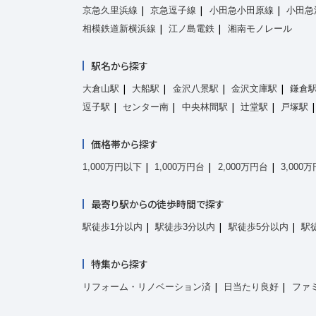
京急久里浜線
京急逗子線
小田急小田原線
小田急
相模鉄道新横浜線
江ノ島電鉄
湘南モノレール
駅名から探す
大倉山駅
大船駅
金沢八景駅
金沢文庫駅
鎌倉
逗子駅
センター南
中央林間駅
辻堂駅
戸塚駅
価格帯から探す
1,000万円以下
1,000万円台
2,000万円台
3,000
最寄り駅からの徒歩時間で探す
駅徒歩1分以内
駅徒歩3分以内
駅徒歩5分以内
駅
特集から探す
リフォーム・リノベーション済
日当たり良好
ファ