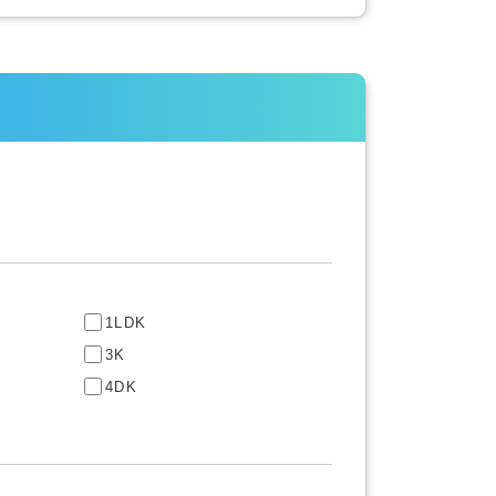
1LDK
3K
4DK