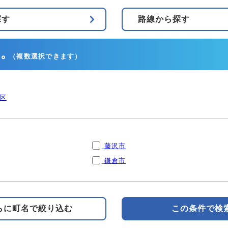
探す
路線から探す
。
（複数選択できます）
区
藤沢市
鎌倉市
らに町名で絞り込む
この条件で検