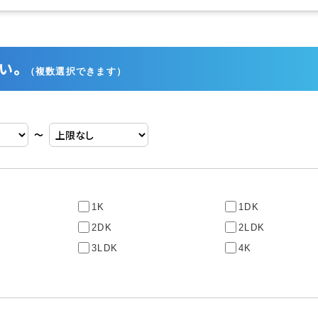
い。
（複数選択できます）
〜
1K
1DK
2DK
2LDK
3LDK
4K