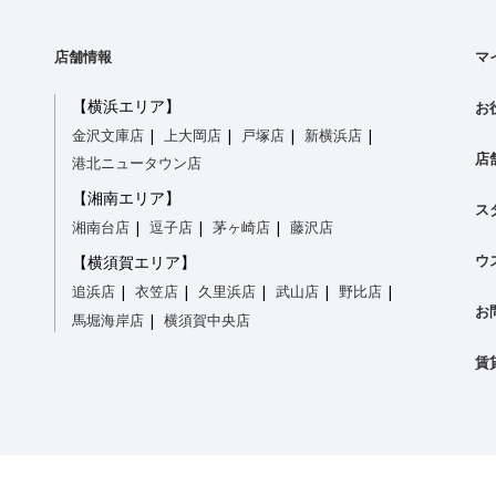
店舗情報
マ
【横浜エリア】
お
金沢文庫店
上大岡店
戸塚店
新横浜店
店
港北ニュータウン店
【湘南エリア】
ス
湘南台店
逗子店
茅ヶ崎店
藤沢店
ウ
【横須賀エリア】
追浜店
衣笠店
久里浜店
武山店
野比店
お
馬堀海岸店
横須賀中央店
賃