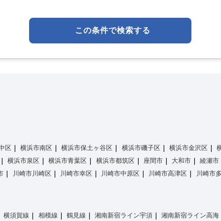
この条件で検索する
中区
横浜市南区
横浜市保土ヶ谷区
横浜市磯子区
横浜市金沢区
横浜市泉区
横浜市青葉区
横浜市都筑区
座間市
大和市
綾瀬市
市
川崎市川崎区
川崎市幸区
川崎市中原区
川崎市高津区
川崎市
横須賀線
相模線
鶴見線
湘南新宿ライン宇須
湘南新宿ライン高海