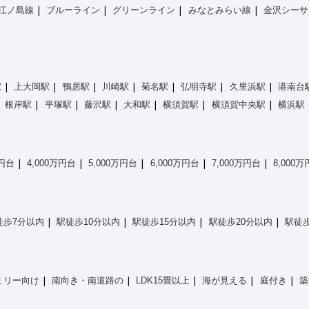
江ノ島線
ブルーライン
グリーンライン
みなとみらい線
金沢シーサ
駅
上大岡駅
鴨居駅
川崎駅
菊名駅
弘明寺駅
久里浜駅
港南台
根岸駅
平塚駅
藤沢駅
大和駅
横須賀駅
横須賀中央駅
横浜駅
万円台
4,000万円台
5,000万円台
6,000万円台
7,000万円台
8,000
徒歩7分以内
駅徒歩10分以内
駅徒歩15分以内
駅徒歩20分以内
駅徒歩
ミリー向け
南向き・南道路の
LDK15畳以上
海が見える
庭付き
築