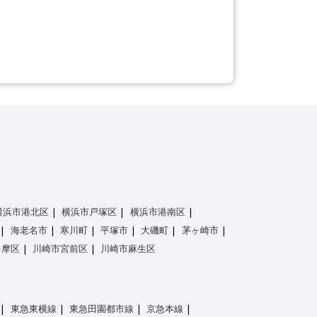
横浜市港北区
横浜市戸塚区
横浜市港南区
海老名市
寒川町
平塚市
大磯町
茅ヶ崎市
多摩区
川崎市宮前区
川崎市麻生区
東急東横線
東急田園都市線
京急本線