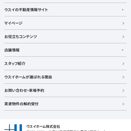
ウスイの不動産情報サイト
ウスイの不動産情報サイト
マイページ
【借りる】
賃貸住宅
お役立ちコンテンツ
事業用賃貸
店舗情報
【買う】
戸建て（総合）
【横浜エリア】
スタッフ紹介
新築戸建て
金沢文庫店
上大岡店
戸塚店
新横浜店
港北ニュータウン店
中古戸建て
ウスイホームが選ばれる理由
【湘南エリア】
中古マンション
湘南台店
逗子店
茅ヶ崎店
藤沢店
土地
お問い合わせ・来場予約
【横須賀エリア】
投資物件
追浜店
衣笠店
久里浜店
武山店
野比店
馬堀海岸店
ラグジュアリー物件
賃貸物件の解約受付
横須賀中央店
【売る】
売却
ウスイホーム株式会社