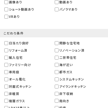
画像あり
動画あり
ショート動画あり
パノラマあり
VRあり
こだわり条件
日当たり良好
閑静な住宅地
リフォーム済
リノベーション済
輸入住宅
二世帯住宅
ファミリー向け
海が近い
専用庭
都市ガス
オール電化
システムキッチン
対面式キッチン
アイランドキッチン
床暖房
床下収納
複層ガラス
南向き
LDK15畳以上
投資