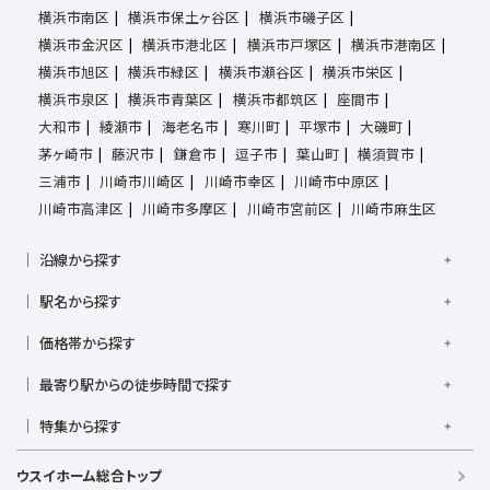
横浜市南区
横浜市保土ヶ谷区
横浜市磯子区
横浜市金沢区
横浜市港北区
横浜市戸塚区
横浜市港南区
横浜市旭区
横浜市緑区
横浜市瀬谷区
横浜市栄区
横浜市泉区
横浜市青葉区
横浜市都筑区
座間市
大和市
綾瀬市
海老名市
寒川町
平塚市
大磯町
茅ヶ崎市
藤沢市
鎌倉市
逗子市
葉山町
横須賀市
三浦市
川崎市川崎区
川崎市幸区
川崎市中原区
川崎市高津区
川崎市多摩区
川崎市宮前区
川崎市麻生区
沿線から探す
京浜東北線
根岸線
東海道本線
横浜線
南武線
駅名から探す
横須賀線
相模線
鶴見線
湘南新宿ライン宇須
大倉山駅
大船駅
金沢八景駅
金沢文庫駅
鎌倉駅
湘南新宿ライン高海
価格帯から探す
東急東横線
東急田園都市線
上大岡駅
鴨居駅
川崎駅
菊名駅
弘明寺駅
久里浜駅
京急本線
京急久里浜線
京急逗子線
小田急小田原線
1,000万円以下
1,000万円台
2,000万円台
3,000万円台
港南台駅
最寄り駅からの徒歩時間で探す
小机駅
桜木町駅
湘南台駅
新横浜駅
小田急江ノ島線
ブルーライン
グリーンライン
4,000万円台
5,000万円台
6,000万円台
7,000万円台
逗子駅
センター南
中央林間駅
辻堂駅
戸塚駅
駅徒歩1分以内
駅徒歩3分以内
駅徒歩5分以内
みなとみらい線
金沢シーサイドライン
相鉄本線
8,000万円台
特集から探す
9,000万円台
1億円以上
根岸駅
平塚駅
藤沢駅
大和駅
横須賀駅
駅徒歩7分以内
駅徒歩10分以内
駅徒歩15分以内
相鉄いずみ野線
相模鉄道新横浜線
江ノ島電鉄
リフォーム・リノベーション済
日当たり良好
ファミリー向け
横須賀中央駅
横浜駅
駅徒歩20分以内
駅徒歩21分以上
ウスイホーム総合トップ
湘南モノレール
南向き・南道路の
LDK15畳以上
海が見える
庭付き
築浅