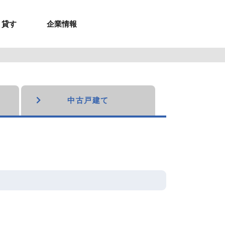
貸す
企業情報
お問合せ
お問合せ
無料お見積もり
お問い合わせ
来店予約
資料請求
メルマガ登録
お問合せ
セミナー申し込み
来店予約
中古戸建て