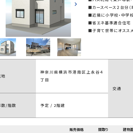
■カースペース２台分（
■近隣に小学校・中学
り
駐車場2台以上
■省エネ基準適合住宅
■子育て世帯にオスス
神奈川県横浜市港南区上永谷４
キッチン
対面式キッチン
アイランドキッ
在地
丁目
交通
年数/階数
予定 / 2階建
販売価格
間取り
建物