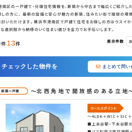
港南区の一戸建て・分譲住宅情報を、新築から中古まで幅広くご紹介し
探しの方に、 最新の設備と安心が魅力の新築、住みたい街で理想の環
追加・変更
検討いただけます。横浜市港南区で戸建て住宅をお探しの方はウスイホ
富な選択肢から納得のいく住まい選びを全力でお手伝いします。
オール電化
表示件数
13
物件
件
チェックした物件を
まとめて問い
ス
～北 西 角 地 で 開 放 感 の あ る 
新築一戸建
二世帯住宅
セールスポイント
～4LDK＋WIC＋S
LDK15畳以上
■上永谷駅・下永谷駅
■バス利用で東戸塚駅