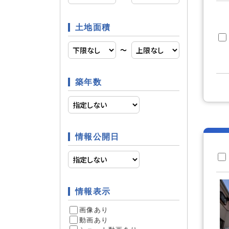
土地面積
日当たり
立地条件
〜
築年数
ファミリ
条件
情報公開日
リフォー
リフォーム
13
情報表示
件
画像あり
動画あり