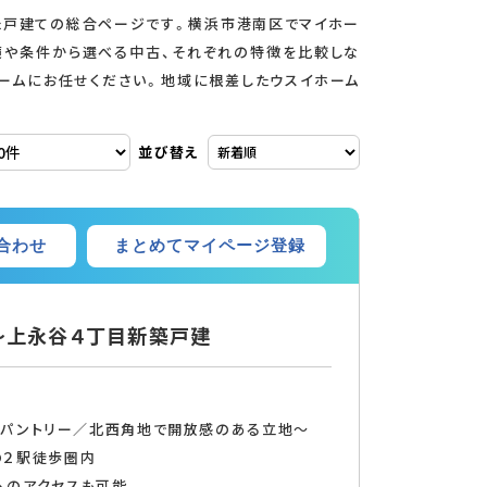
た戸建ての総合ページです。横浜市港南区でマイホー
境や条件から選べる中古、それぞれの特徴を比較しな
ームにお任せください。地域に根差したウスイホーム
並び替え
まとめてマイページ登録
合わせ
立 地～上永谷４丁目新築戸建
IC＋パントリー／北西角地で開放感のある立地～
の２駅徒歩圏内
へのアクセスも可能