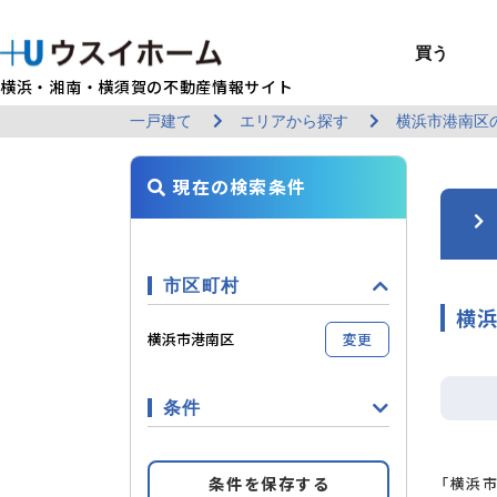
買う
横浜・湘南・横須賀の不動産情報サイト
一戸建て
エリアから探す
横浜市港南区
BUY
SELL
RENT
U-CASA
REFORM
MANAGEMENT
COMPANY INFO
戸建て（総合）
売るTOP
賃貸住宅TOP
建てるTOP
リフォームTOP
貸すTOP
企業情報TOP
買う
売る
借りる
建てる
リフォーム
貸す
企業情報
新築戸建て
建物状況調査
エリアから探す
U-nifty（定
ウスイのリフォ
お悩み解決
店舗情報
現在の検索条件
（インスペクシ
中古戸建て
路線から探す
Kit-U（高性能
施工事例
サービス一覧
採用情報
レントホーム
中古マンション
マイページ
収益物件／アパ
リフォームメニ
管理委託の流れ
お問い合わせ
市区町村
横浜
横浜市港南区
変更
条件
条件を保存する
「横浜