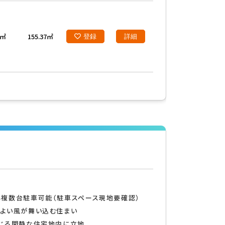
1㎡
155.37㎡
登録
詳細
索する
も複数台駐車可能（駐車スペース現地要確認）
地よい風が舞い込む住まい
感じる閑静な住宅地内に立地