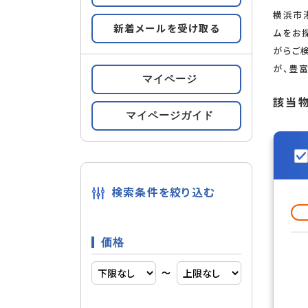
横浜市
新着メールを受け取る
すべての条件をみる
ムをお
条件の
がらご
が、豊
マイページ
都市ガス
設備
該当
マイページガイド
複層ガラ
内装
検索条件を絞り込む
輸入住宅
建物構造
価格
〜
南向き
部屋構造