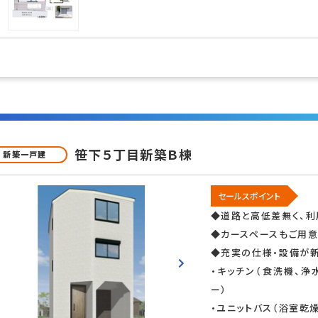
笹下５丁目新築Ｂ棟
新築一戸建
セールスポイント
◆道路と高低差無く、利
◆カースペースもご用
◆充実の仕様・設備が
・キッチン（食洗機、
ー）
・ユニットバス（浴室乾