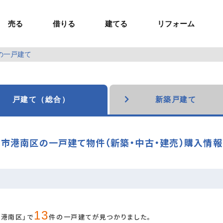
売る
借りる
建てる
リフォーム
の一戸建て
事業用TOP
土地
ウスイホームの家づくり
ショールーム
セミナー・講座
投資物件
施工事例
リフォームの流れ
オーナー様へ
額制注文住宅）
ームの魅力
エリアから探す
ョン）
ラグジュアリー物件
お問い合わせ
企画住宅）
路線から探す
戸建て（総合）
新築戸建て
マイページ
ート・賃貸
ュー
マイページ
市港南区の一戸建て物件（新築・中古・建売）購入情報
13
市港南区」で
件の一戸建てが見つかりました。