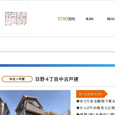
5780
4LDK
98.5
万円
良好
閑静な住宅地
海が近い
ー向け
投資
即引渡可
ム済
リノベーション済
日野４丁目中古戸建
中古一戸建
セールスポイント
この条件で検
見つかりました。
◆ゆとりある敷地で車
◆たっぷりの陽光と心
◆自然（緑）を身近に