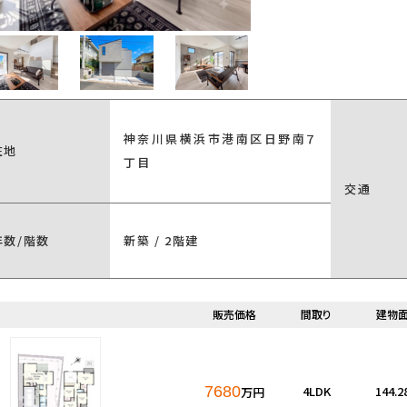
神奈川県横浜市港南区日野南７
在地
丁目
交通
年数/階数
新築 / 2階建
販売価格
間取り
建物
7680
4LDK
144.
万円