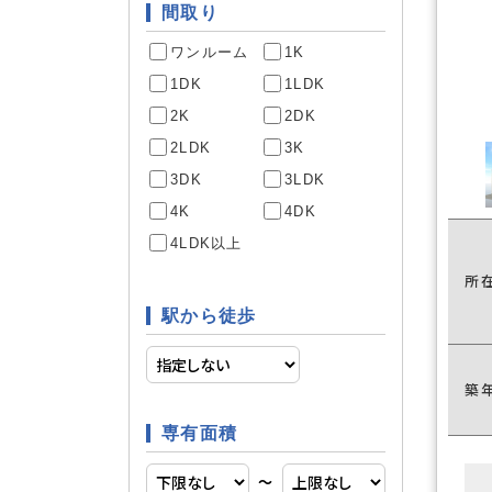
間取り
ワンルーム
1K
駐車場あ
駐車場
1DK
1LDK
2K
2DK
2LDK
3K
専用庭
庭
3DK
3LDK
4K
4DK
4LDK以上
システム
所
キッチン
駅から徒歩
床暖房
空調
築
専有面積
〜
床下収納
収納