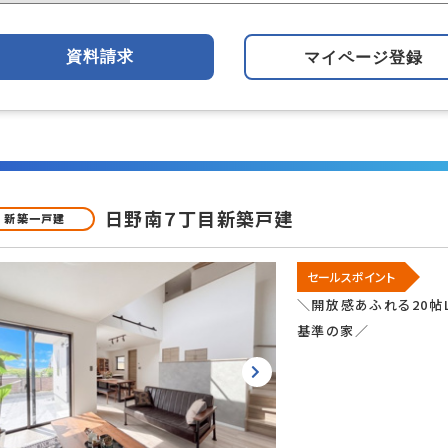
資料請求
マイページ登録
日野南７丁目新築戸建
新築一戸建
セールスポイント
＼開放感あふれる20帖
基準の家／