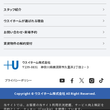
戸建て（総合）
【横浜エリア】
スタッフ紹介
新築戸建て
金沢文庫店
上大岡店
戸塚店
新横浜店
港北ニュータウン店
中古戸建て
ウスイホームが選ばれる理由
【湘南エリア】
中古マンション
湘南台店
逗子店
茅ヶ崎店
藤沢店
土地
お問い合わせ・来場予約
【横須賀エリア】
投資物件
追浜店
衣笠店
久里浜店
武山店
野比店
馬堀海岸店
ラグジュアリー物件
賃貸物件の解約受付
横須賀中央店
【売る】
売却
ウスイホーム株式会社
〒239-0831 神奈川県横須賀市久里浜２丁目２－３
プライバシーポリシー
Copyright © ウスイホーム株式会社 All Right Reserved.
当サイトでは、お客様の当サイト利用状況把握、サービス向上検討を
目的として、クッキー（Cookie）を使用しています。