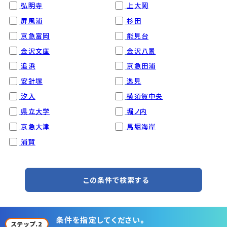
弘明寺
上大岡
屏風浦
杉田
京急富岡
能見台
金沢文庫
金沢八景
追浜
京急田浦
安針塚
逸見
汐入
横須賀中央
県立大学
堀ノ内
京急大津
馬堀海岸
浦賀
この条件で検索する
条件を指定してください。
ステップ.2