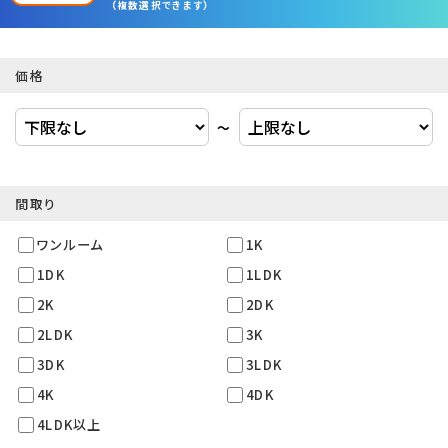
（複数選択できます）
価格
〜
間取り
ワンルーム
1K
1DK
1LDK
2K
2DK
2LDK
3K
3DK
3LDK
4K
4DK
4LDK以上