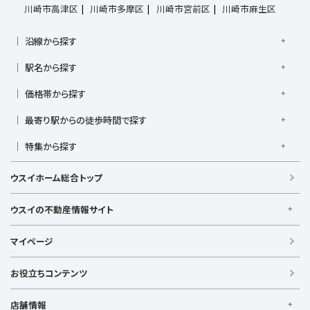
川崎市高津区
川崎市多摩区
川崎市宮前区
川崎市麻生区
沿線から探す
京浜東北線
根岸線
東海道本線
横浜線
南武線
駅名から探す
横須賀線
相模線
鶴見線
湘南新宿ライン宇須
大倉山駅
大船駅
金沢八景駅
金沢文庫駅
鎌倉駅
湘南新宿ライン高海
価格帯から探す
東急東横線
東急田園都市線
上大岡駅
鴨居駅
川崎駅
菊名駅
弘明寺駅
久里浜駅
京急本線
京急久里浜線
京急逗子線
小田急小田原線
1,000万円以下
1,000万円台
2,000万円台
3,000万円台
港南台駅
最寄り駅からの徒歩時間で探す
小机駅
桜木町駅
湘南台駅
新横浜駅
小田急江ノ島線
ブルーライン
グリーンライン
4,000万円台
5,000万円台
6,000万円台
7,000万円台
逗子駅
センター南
中央林間駅
辻堂駅
戸塚駅
駅徒歩1分以内
駅徒歩3分以内
駅徒歩5分以内
みなとみらい線
金沢シーサイドライン
相鉄本線
8,000万円台
特集から探す
9,000万円台
1億円以上
根岸駅
平塚駅
藤沢駅
大和駅
横須賀駅
駅徒歩7分以内
駅徒歩10分以内
駅徒歩15分以内
相鉄いずみ野線
相模鉄道新横浜線
江ノ島電鉄
リフォーム・リノベーション済
日当たり良好
ファミリー向け
横須賀中央駅
横浜駅
駅徒歩20分以内
駅徒歩21分以上
ウスイホーム総合トップ
湘南モノレール
南向き・南道路の
LDK15畳以上
海が見える
庭付き
築浅
ウスイの不動産情報サイト
ウスイの不動産情報サイト
マイページ
【借りる】
賃貸住宅
お役立ちコンテンツ
事業用賃貸
店舗情報
【買う】