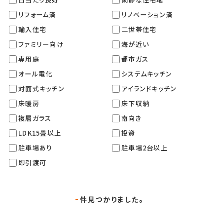
リフォーム済
リノベーション済
輸入住宅
二世帯住宅
ファミリー向け
海が近い
専用庭
都市ガス
オール電化
システムキッチン
対面式キッチン
アイランドキッチン
床暖房
床下収納
複層ガラス
南向き
LDK15畳以上
投資
駐車場あり
駐車場2台以上
即引渡可
-
件見つかりました。