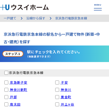
一戸建て
沿線から探す
京浜急行電鉄京急本線
京浜急行電鉄京急本線の駅名から一戸建て物件（新築・中
古・建売）を探す
駅にチェックを入れてください。
ステップ.1
（複数選択できます）
京浜急行電鉄京急本線
京急新子安
子安
神奈川新町
神奈川
戸部
黄金町
南太田
井土ヶ谷