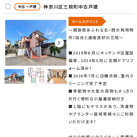
神奈川区三枚町中古戸建
中古一戸建
セールスポイント
～開放感あふれる北・西の角地物
件！採光と通風良好の立地～
■2019年６月にキッチンや浴室設
備等、2024年5月に玄関ドアリフ
ォーム済み！
■2026年7月に白蟻点検、室内ク
リーニング完了予定
■季節物や大型の荷物もすっきり
片付く便利な小屋裏収納付き
■１階にもテラスがあり、洗濯物
やプランター栽培等様々にご利用
いただけます！
ぜひお気軽にウスイホーム新横浜