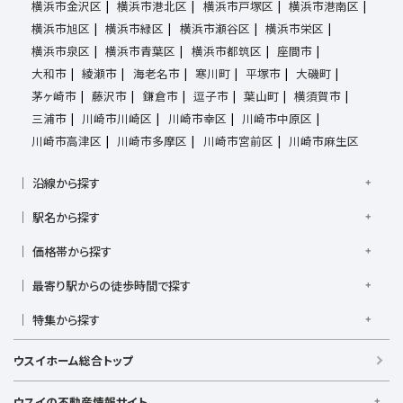
横浜市金沢区
横浜市港北区
横浜市戸塚区
横浜市港南区
横浜市旭区
横浜市緑区
横浜市瀬谷区
横浜市栄区
横浜市泉区
横浜市青葉区
横浜市都筑区
座間市
大和市
綾瀬市
海老名市
寒川町
平塚市
大磯町
茅ヶ崎市
藤沢市
鎌倉市
逗子市
葉山町
横須賀市
三浦市
川崎市川崎区
川崎市幸区
川崎市中原区
川崎市高津区
川崎市多摩区
川崎市宮前区
川崎市麻生区
沿線から探す
京浜東北線
根岸線
東海道本線
横浜線
南武線
駅名から探す
横須賀線
相模線
鶴見線
湘南新宿ライン宇須
大倉山駅
大船駅
金沢八景駅
金沢文庫駅
鎌倉駅
湘南新宿ライン高海
価格帯から探す
東急東横線
東急田園都市線
上大岡駅
鴨居駅
川崎駅
菊名駅
弘明寺駅
久里浜駅
京急本線
京急久里浜線
京急逗子線
小田急小田原線
1,000万円以下
1,000万円台
2,000万円台
3,000万円台
港南台駅
最寄り駅からの徒歩時間で探す
小机駅
桜木町駅
湘南台駅
新横浜駅
小田急江ノ島線
ブルーライン
グリーンライン
4,000万円台
5,000万円台
6,000万円台
7,000万円台
逗子駅
センター南
中央林間駅
辻堂駅
戸塚駅
駅徒歩1分以内
駅徒歩3分以内
駅徒歩5分以内
みなとみらい線
金沢シーサイドライン
相鉄本線
8,000万円台
特集から探す
9,000万円台
1億円以上
根岸駅
平塚駅
藤沢駅
大和駅
横須賀駅
駅徒歩7分以内
駅徒歩10分以内
駅徒歩15分以内
相鉄いずみ野線
相模鉄道新横浜線
江ノ島電鉄
リフォーム・リノベーション済
日当たり良好
ファミリー向け
横須賀中央駅
横浜駅
駅徒歩20分以内
駅徒歩21分以上
ウスイホーム総合トップ
湘南モノレール
南向き・南道路の
LDK15畳以上
海が見える
庭付き
築浅
ウスイの不動産情報サイト