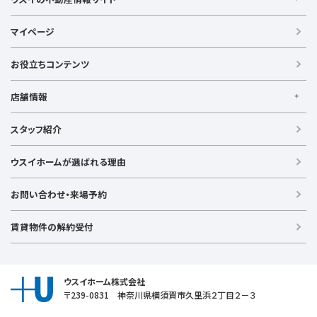
ウスイの不動産情報サイト
マイページ
【借りる】
賃貸住宅
お役立ちコンテンツ
事業用賃貸
店舗情報
【買う】
戸建て（総合）
【横浜エリア】
スタッフ紹介
新築戸建て
金沢文庫店
上大岡店
戸塚店
新横浜店
港北ニュータウン店
中古戸建て
ウスイホームが選ばれる理由
【湘南エリア】
中古マンション
湘南台店
逗子店
茅ヶ崎店
藤沢店
土地
お問い合わせ・来場予約
【横須賀エリア】
投資物件
追浜店
衣笠店
久里浜店
武山店
野比店
馬堀海岸店
ラグジュアリー物件
賃貸物件の解約受付
横須賀中央店
【売る】
売却
ウスイホーム株式会社
〒239-0831 神奈川県横須賀市久里浜２丁目２－３