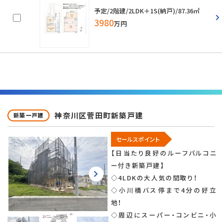
予定/2階建/2LDK＋1S(納戸)/87.36㎡
3980
万円
神奈川区菅田町新築戸建
新築一戸建
セールスポイント
【日当たり良好のルーフバルコニ
ー付き新築戸建】
◇4LDKの大人気の間取り！
◇小川橋バス停まで4分の好立
地！
◇周辺にスーパー・コンビニ・小