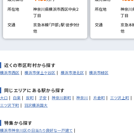
所在地
神奈川県横浜市西区中央２
所在地
神奈川
丁目
丁目
交通
京急本線「戸部」駅 徒歩9分
交通
京急本線
他
他
近くの市区町村から探す
横浜市西区
横浜市保土ケ谷区
横浜市港北区
横浜市緑区
同じエリアにある駅から探す
大口
白楽
反町
子安
神奈川新町
神奈川
片倉町
三ツ沢上町
三ツ沢下町
羽沢横浜国大
特集から探す
横浜市神奈川区の日当たり良好な一戸建て