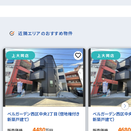
近隣エリアのおすすめ物件
上大岡店
上大岡店
ベルガーデン西区中央2丁目（借地権付き
ベルガーデン西区中央
新築戸建て）
新築戸建て）
4480
4680
販売価格
万円
販売価格