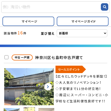
マイページ
マイページガイド
16
並び替え
該当物件
件
神奈川区七島町中古戸建て
中古一戸建
セールスポイント
【広々としたウッドデッキを新設！】
◇大人気のリノベマンション！
◇子安駅まで11分の好立地！
◇周辺にスーパー・コンビニ・小
学校など生活利便性良好です！！