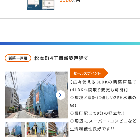
万円
松本町４丁目新築戸建て
新築一戸建
セールスポイント
【広々使える3LDKの新築戸建て
(4LDKへ間取り変更も可能)】
◇環境と家計に優しいZEH水準の
家！
◇反町駅まで9分の好立地！
◇周辺にスーパー・コンビニなど
生活利便性良好です！！