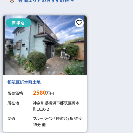
近隣エリアのおすすめ物件
戸塚店
都筑区折本町土地
2580
販売価格
万円
所在地
神奈川県横浜市都筑区折本
町1610-2
交通
ブルーライン「仲町台」駅 徒歩
15分 他