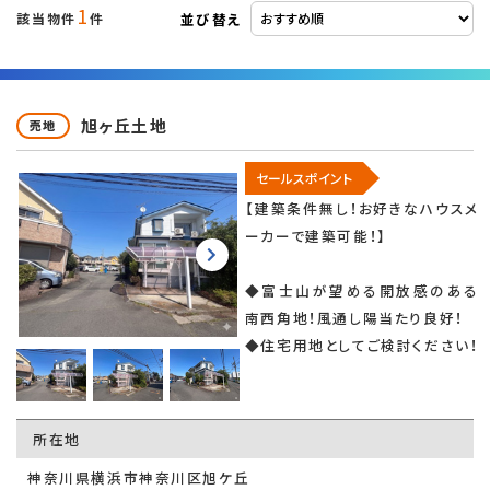
1
並び替え
該当物件
件
旭ヶ丘土地
売地
セールスポイント
【建築条件無し！お好きなハウスメ
ーカーで建築可能！】
◆富士山が望める開放感のある
南西角地！風通し陽当たり良好！
◆住宅用地としてご検討ください！
所在地
神奈川県横浜市神奈川区旭ケ丘