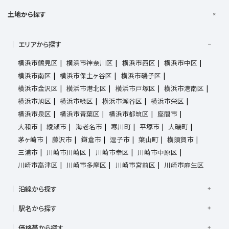
土地から探す
エリアから探す
横浜市鶴見区
横浜市神奈川区
横浜市西区
横浜市中区
横浜市南区
横浜市保土ヶ谷区
横浜市磯子区
横浜市金沢区
横浜市港北区
横浜市戸塚区
横浜市港南区
横浜市旭区
横浜市緑区
横浜市瀬谷区
横浜市栄区
横浜市泉区
横浜市青葉区
横浜市都筑区
座間市
大和市
綾瀬市
海老名市
寒川町
平塚市
大磯町
茅ヶ崎市
藤沢市
鎌倉市
逗子市
葉山町
横須賀市
三浦市
川崎市川崎区
川崎市幸区
川崎市中原区
川崎市高津区
川崎市多摩区
川崎市宮前区
川崎市麻生区
沿線から探す
京浜東北線
根岸線
東海道本線
横浜線
南武線
駅名から探す
横須賀線
相模線
鶴見線
湘南新宿ライン宇須
大倉山駅
大船駅
金沢八景駅
金沢文庫駅
鎌倉駅
湘南新宿ライン高海
価格帯から探す
東急東横線
東急田園都市線