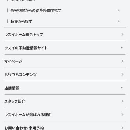
上大岡駅
鴨居駅
川崎駅
菊名駅
弘明寺駅
久里浜駅
京急本線
京急久里浜線
京急逗子線
小田急小田原線
1,000万円以下
1,000万円台
2,000万円台
3,000万円台
港南台駅
最寄り駅からの徒歩時間で探す
小机駅
桜木町駅
湘南台駅
新横浜駅
小田急江ノ島線
ブルーライン
グリーンライン
4,000万円台
5,000万円台
6,000万円台
7,000万円台
逗子駅
センター南
中央林間駅
辻堂駅
戸塚駅
駅徒歩1分以内
駅徒歩3分以内
駅徒歩5分以内
みなとみらい線
金沢シーサイドライン
相鉄本線
8,000万円台
特集から探す
9,000万円台
1億円以上
根岸駅
平塚駅
藤沢駅
大和駅
横須賀駅
駅徒歩7分以内
駅徒歩10分以内
駅徒歩15分以内
相鉄いずみ野線
相模鉄道新横浜線
江ノ島電鉄
南道路
建築条件なし
角地
横須賀中央駅
横浜駅
駅徒歩20分以内
駅徒歩21分以上
ウスイホーム総合トップ
湘南モノレール
ウスイの不動産情報サイト
ウスイの不動産情報サイト
マイページ
【借りる】
賃貸住宅
お役立ちコンテンツ
事業用賃貸
店舗情報
【買う】
戸建て（総合）
【横浜エリア】
スタッフ紹介
新築戸建て
金沢文庫店
上大岡店
戸塚店
新横浜店
港北ニュータウン店
中古戸建て
ウスイホームが選ばれる理由
【湘南エリア】
中古マンション
湘南台店
逗子店
茅ヶ崎店
藤沢店
土地
お問い合わせ・来場予約