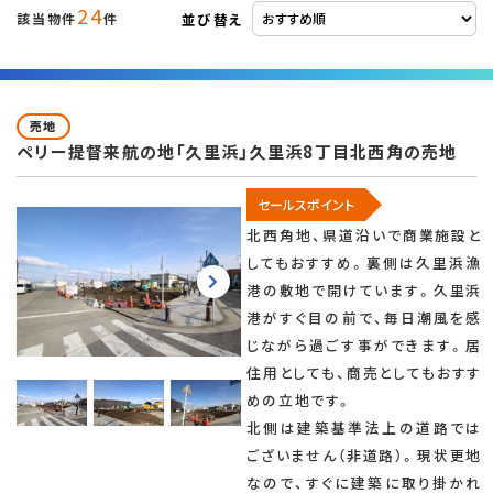
24
並び替え
該当物件
件
売地
ペリー提督来航の地「久里浜」久里浜8丁目北西角の売地
セールスポイント
北西角地、県道沿いで商業施設と
してもおすすめ。裏側は久里浜漁
港の敷地で開けています。久里浜
港がすぐ目の前で、毎日潮風を感
じながら過ごす事ができます。居
住用としても、商売としてもおすす
めの立地です。
北側は建築基準法上の道路では
ございません（非道路）。現状更地
なので、すぐに建築に取り掛かれ