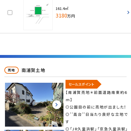
161.4㎡
3180
万円
南浦賀土地
売地
セールスポイント
【南浦賀売地＊前面道路南東約６
ｍ】
◎公園目の前に売地が出ました！
◎’’高台’’日当たり良好な立地で
す
◎「JR久里浜駅」「京急久里浜駅」