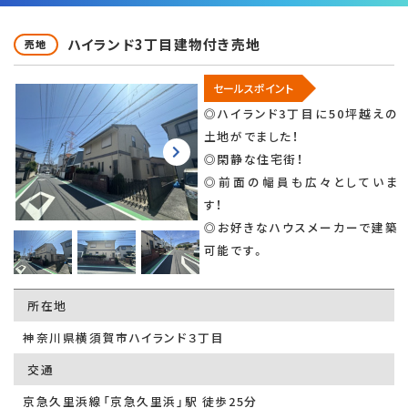
ハイランド3丁目建物付き売地
売地
セールスポイント
◎ハイランド3丁目に50坪越えの
土地がでました！
◎閑静な住宅街！
◎前面の幅員も広々としていま
す！
◎お好きなハウスメーカーで建築
可能です。
所在地
神奈川県横須賀市ハイランド３丁目
交通
京急久里浜線「京急久里浜」駅 徒歩25分