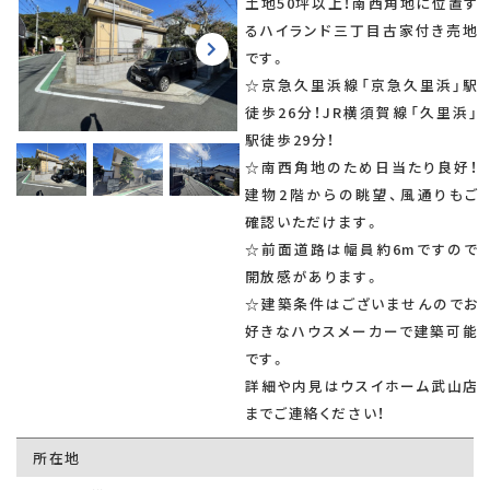
土地50坪以上！南西角地に位置す
るハイランド三丁目古家付き売地
です。
☆京急久里浜線「京急久里浜」駅
徒歩26分！JR横須賀線「久里浜」
駅徒歩29分！
☆南西角地のため日当たり良好！
建物2階からの眺望、風通りもご
確認いただけます。
☆前面道路は幅員約6mですので
開放感があります。
☆建築条件はございませんのでお
好きなハウスメーカーで建築可能
です。
詳細や内見はウスイホーム武山店
までご連絡ください！
所在地