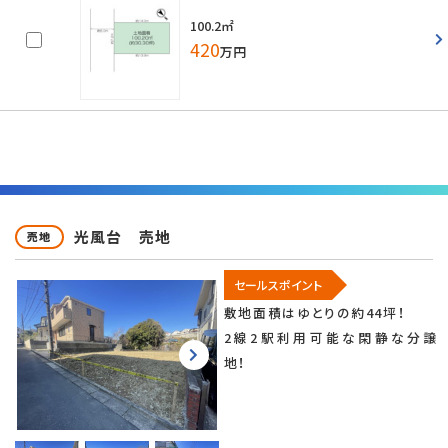
100.2㎡
420
万円
光風台 売地
売地
セールスポイント
敷地面積はゆとりの約44坪！
2線2駅利用可能な閑静な分譲
地！