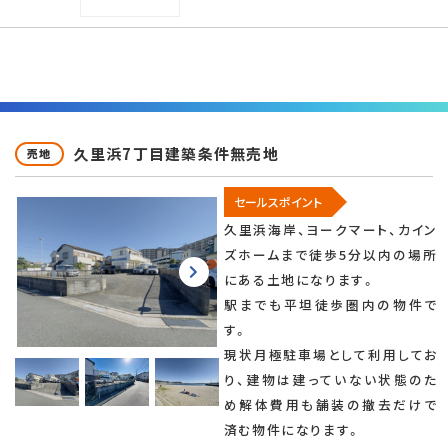
久里浜7丁目建築条件無売地
売地
セールスポイント
久里浜海岸、ヨークマート、カイン
ズホームまで徒歩5分以内の場所
にある土地になります。
駅までも平坦徒歩圏内の物件で
す。
現状月極駐車場として利用してお
り、建物は建っていない状態のた
め解体費用も舗装の撤去だけで
済む物件になります。