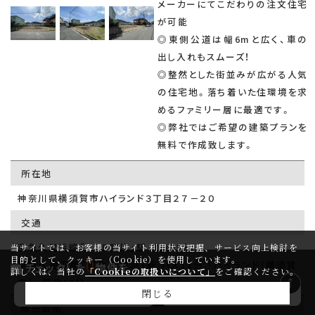
メーカーにてこだわりの注文住宅
が可能
◎東側公道は幅6mと広く、車の
出し入れもスムーズ！
◎整然とした街並みが広がる人気
の住宅地。落ち着いた住環境を求
めるファミリー層に最適です。
◎弊社ではご希望の建築プランを
無料で作成致します。
所在地
神奈川県横須賀市ハイランド３丁目２７－２０
交通
京急久里浜線「ＹＲＰ野比」駅 徒歩25分
当サイトでは、お客様の当サイト利用状況把握、サービス向上検討を
目的として、クッキー（Cookie）を使用しています。
0
京急久里浜線「京急久里浜」駅 バス11分 「ハイランド（横須賀
チェックした
物件を
詳しくは、当社の
「Cookieの取扱いについて」
をご確認ください。
市）」 停歩13分
閉じる
問い合わせ
マイページ登録
販売価格