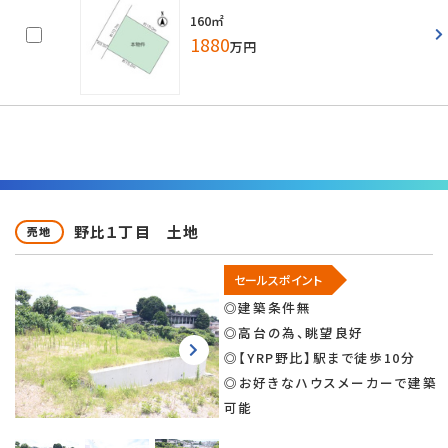
160㎡
1880
万円
野比１丁目 土地
売地
セールスポイント
◎建築条件無
◎高台の為、眺望良好
◎【YRP野比】駅まで徒歩10分
◎お好きなハウスメーカーで建築
可能