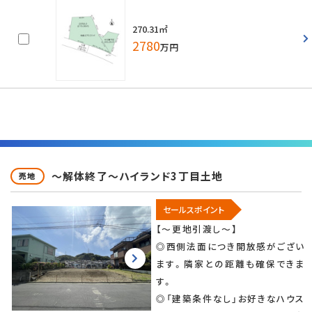
270.31㎡
2780
万円
～解体終了～ハイランド3丁目土地
売地
セールスポイント
【～更地引渡し～】
◎西側法面につき開放感がござい
ます。隣家との距離も確保できま
す。
◎「建築条件なし」お好きなハウス