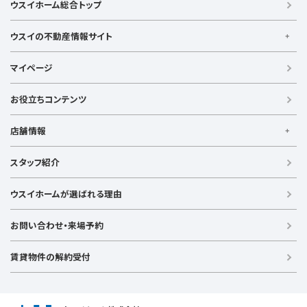
ウスイホーム総合トップ
湘南モノレール
ウスイの不動産情報サイト
ウスイの不動産情報サイト
マイページ
【借りる】
賃貸住宅
お役立ちコンテンツ
事業用賃貸
店舗情報
【買う】
戸建て（総合）
【横浜エリア】
スタッフ紹介
新築戸建て
金沢文庫店
上大岡店
戸塚店
新横浜店
港北ニュータウン店
中古戸建て
ウスイホームが選ばれる理由
【湘南エリア】
中古マンション
湘南台店
逗子店
茅ヶ崎店
藤沢店
土地
お問い合わせ・来場予約
【横須賀エリア】
投資物件
追浜店
衣笠店
久里浜店
武山店
野比店
馬堀海岸店
ラグジュアリー物件
賃貸物件の解約受付
横須賀中央店
【売る】
売却