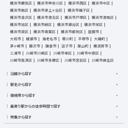
横浜市鶴見区
横浜市神奈川区
横浜市西区
横浜市中区
横浜市南区
横浜市保土ヶ谷区
横浜市磯子区
横浜市金沢区
横浜市港北区
横浜市戸塚区
横浜市港南区
横浜市旭区
横浜市緑区
横浜市瀬谷区
横浜市栄区
横浜市泉区
横浜市青葉区
横浜市都筑区
座間市
大和市
綾瀬市
海老名市
寒川町
平塚市
大磯町
茅ヶ崎市
藤沢市
鎌倉市
逗子市
葉山町
横須賀市
三浦市
川崎市川崎区
川崎市幸区
川崎市中原区
川崎市高津区
川崎市多摩区
川崎市宮前区
川崎市麻生区
沿線から探す
京浜東北線
根岸線
東海道本線
横浜線
南武線
駅名から探す
横須賀線
相模線
鶴見線
湘南新宿ライン宇須
大倉山駅
大船駅
金沢八景駅
金沢文庫駅
鎌倉駅
湘南新宿ライン高海
価格帯から探す
東急東横線
東急田園都市線
上大岡駅
鴨居駅
川崎駅
菊名駅
弘明寺駅
久里浜駅
京急本線
京急久里浜線
京急逗子線
小田急小田原線
1,000万円以下
1,000万円台
2,000万円台
3,000万円台
港南台駅
最寄り駅からの徒歩時間で探す
小机駅
桜木町駅
湘南台駅
新横浜駅
小田急江ノ島線
ブルーライン
グリーンライン
4,000万円台
5,000万円台
6,000万円台
7,000万円台
逗子駅
センター南
中央林間駅
辻堂駅
戸塚駅
駅徒歩1分以内
駅徒歩3分以内
駅徒歩5分以内
みなとみらい線
金沢シーサイドライン
相鉄本線
8,000万円台
特集から探す
9,000万円台
1億円以上
根岸駅
平塚駅
藤沢駅
大和駅
横須賀駅
駅徒歩7分以内
駅徒歩10分以内
駅徒歩15分以内
相鉄いずみ野線
相模鉄道新横浜線
江ノ島電鉄
南道路
建築条件なし
角地
横須賀中央駅
横浜駅
駅徒歩20分以内
駅徒歩21分以上