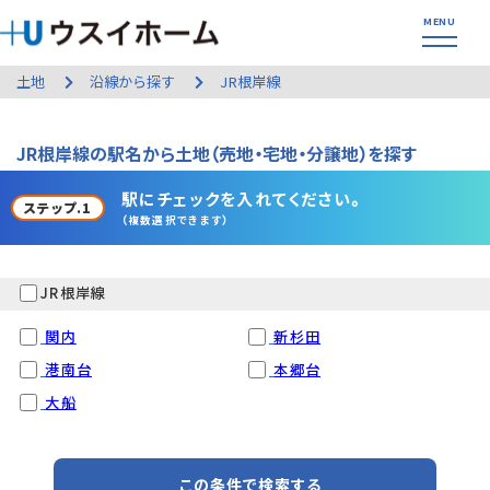
土地
沿線から探す
JR根岸線
JR根岸線の駅名から土地（売地・宅地・分譲地）を探す
駅にチェックを入れてください。
ステップ.1
（複数選択できます）
JR根岸線
関内
新杉田
港南台
本郷台
大船
この条件で検索する