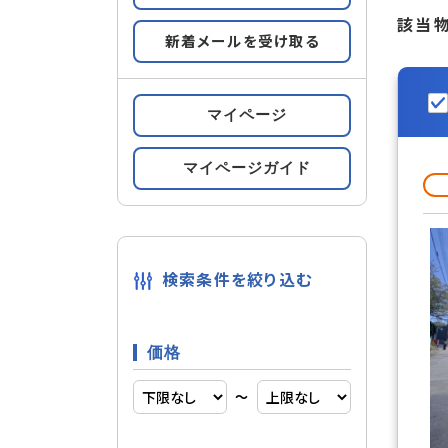
該当
新着メールを受け取る
すべての条件をみる
条件の
マイページ
都市ガス
設備
マイページガイド
自由設計
建物構造
検索条件を絞り込む
南向き
部屋構造
価格
〜
南道路
立地条件