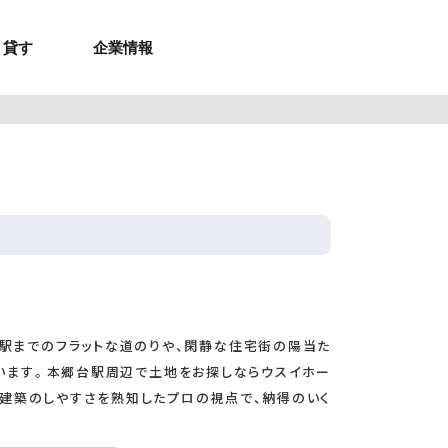
貸す
企業情報
お問合せ
お問合せ
無料お見積もり
お問い合わせ
来店予約
資料請求
メルマガ登録
お問合せ
セミナー申し込み
来店予約
駅までのフラットな道のりや、閑静な住宅街の陽当た
います。本郷台駅周辺で土地をお探しならウスイホー
建築のしやすさを熟知したプロの視点で、納得のいく