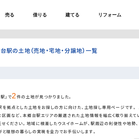
売る
借りる
建てる
リフォーム
事業用TOP
土地
ウスイホームの家づくり
ショールーム
セミナー・講座
投資物件
施工事例
リフォームの流れ
オーナー様へ
額制注文住宅）
ームの魅力
エリアから探す
台駅の土地（売地・宅地・分譲地）一覧
ョン）
ラグジュアリー物件
お問い合わせ
企画住宅）
路線から探す
マイページ
ート・賃貸
ュー
マイページ
2
台駅」で
件の土地が見つかりました。
駅を拠点とした土地をお探しの方に向けた、土地探し専用ページです。 
な区画など、本郷台駅エリアの厳選された土地情報を幅広く取り揃えて
任せください。地域に根差したウスイホームが、駅周辺の利便性や地勢、
びと理想の暮らしの実現を全力でお手伝いします。