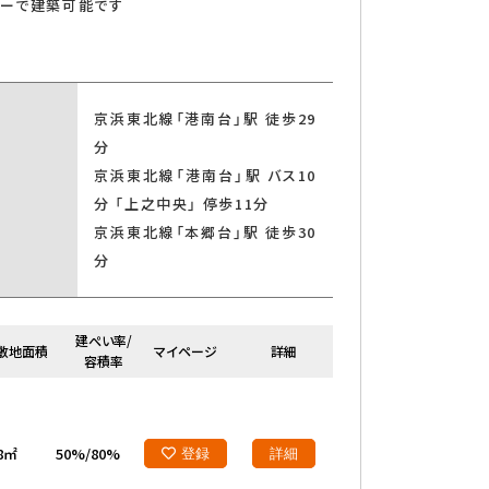
カーで建築可能です
京浜東北線「港南台」駅 徒歩29
分
京浜東北線「港南台」駅 バス10
分 「上之中央」 停歩11分
京浜東北線「本郷台」駅 徒歩30
分
索する
建ぺい率/
敷地面積
マイページ
詳細
容積率
18㎡
50%/80%
登録
詳細