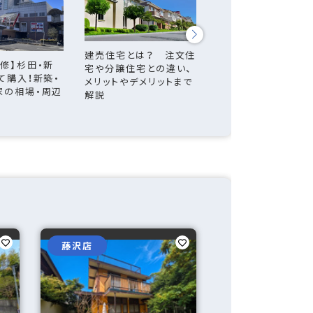
戸建て 排水管洗浄
要性は？つまりの対
建売住宅とは？ 注文住
手入れ法と交換時期
修】杉田・新
宅や分譲住宅との違い、
て購入！新築・
メリットやデメリットまで
家の相場・周辺
解説
藤沢店
戸塚店