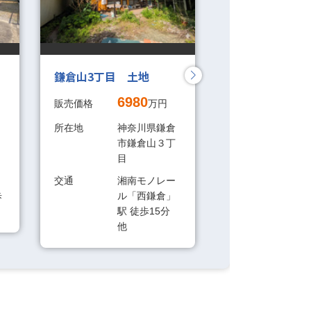
鎌倉山3丁目 土地
【中田駅から6分
ス可能×三方角
6980
販売価格
万円
南4丁目売地
所在地
神奈川県鎌倉
49
販売価格
市鎌倉山３丁
目
所在地
神
市
交通
湘南モノレー
４
歩
ル「西鎌倉」
駅 徒歩15分
交通
ブ
他
「中
歩6