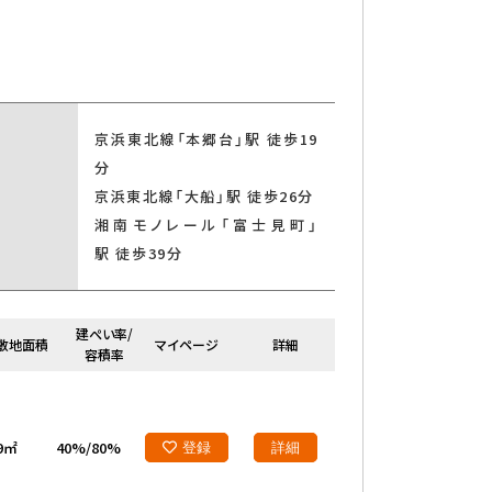
京浜東北線「本郷台」駅 徒歩19
分
京浜東北線「大船」駅 徒歩26分
湘南モノレール「富士見町」
駅 徒歩39分
建ぺい率/
敷地面積
マイページ
詳細
容積率
19㎡
40%/80%
登録
詳細