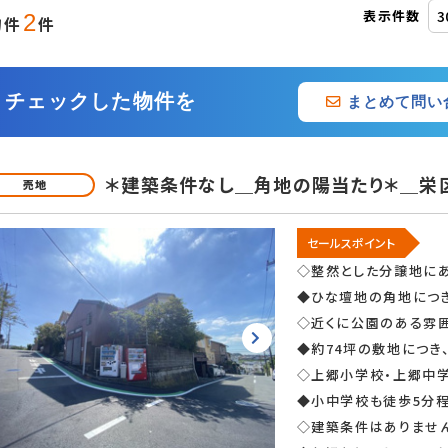
表示件数
2
物件
件
追加・変更
チェックした物件を
まとめて問い
＊建築条件なし＿角地の陽当たり＊＿栄
売地
対応
セールスポイント
◇整然とした分譲地に
◆ひな壇地の角地につき
◇近くに公園のある雰
◆約74坪の敷地につき
◇上郷小学校・上郷中
◆小中学校も徒歩5分
角地
◇建築条件はありませ