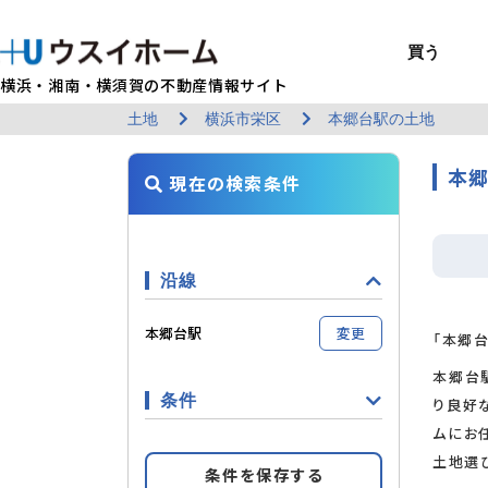
買う
横浜・湘南・横須賀の不動産情報サイト
土地
横浜市栄区
本郷台駅の土地
BUY
SELL
RENT
U-CASA
REFORM
MANAGEMENT
COMPANY INFO
戸建て（総合）
売るTOP
賃貸住宅TOP
建てるTOP
リフォームTOP
貸すTOP
企業情報TOP
買う
売る
借りる
建てる
リフォーム
貸す
企業情報
新築戸建て
建物状況調査
エリアから探す
U-nifty（定
ウスイのリフォ
お悩み解決
店舗情報
本郷
現在の検索条件
（インスペクシ
中古戸建て
路線から探す
Kit-U（高性能
施工事例
サービス一覧
採用情報
レントホーム
中古マンション
マイページ
収益物件／アパ
リフォームメニ
管理委託の流れ
お問い合わせ
沿線
本郷台駅
変更
「本郷
本郷台
条件
り良好
ムにお
土地選
条件を保存する