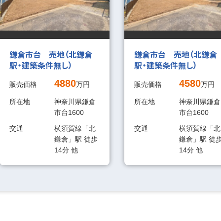
鎌倉市台 売地（北鎌倉
鎌倉市台 売地（北鎌倉
駅・建築条件無し）
駅・建築条件無し）
4880
4580
販売価格
万円
販売価格
万円
所在地
神奈川県鎌倉
所在地
神奈川県鎌倉
市台1600
市台1600
交通
横須賀線「北
交通
横須賀線「北
鎌倉」駅 徒歩
鎌倉」駅 徒
14分 他
14分 他