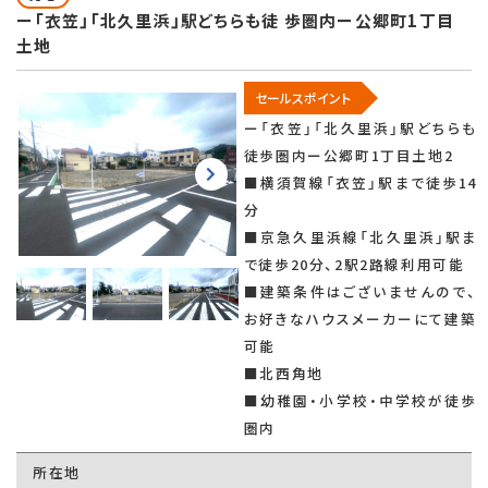
ー「衣笠」「北久里浜」駅どちらも徒 歩圏内ー公郷町1丁目
土地
セールスポイント
ー「衣笠」「北久里浜」駅どちらも
徒歩圏内ー公郷町1丁目土地2
■横須賀線「衣笠」駅まで徒歩14
分
■京急久里浜線「北久里浜」駅ま
で徒歩20分、2駅2路線利用可能
■建築条件はございませんので、
お好きなハウスメーカーにて建築
可能
■北西角地
■幼稚園・小学校・中学校が徒歩
圏内
所在地