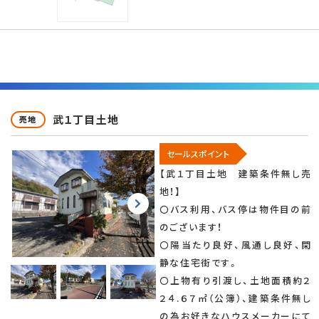
武１丁目土地
売地
セールスポイント
【武１丁目土地 建築条件無し売
地！】
〇バス利用、バス停は物件目の前
のございます！
〇陽当たり良好、風通し良好、閑
静な住宅街です。
〇上物有り引渡し、土地面積約２
２４.６７㎡（公簿）、建築条件無し
の為お好きなハウスメーカーにて