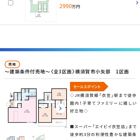
2990
万円
売地
～建築条件付売地～〈全3区画〉横須賀市小矢部 1区画
セールスポイント
◇JR横須賀線「衣笠」駅まで徒歩
圏内！子育てファミリーに嬉しい
好立地◇
■スーパー「エイビイ衣笠店」まで
徒歩約3分の利便性豊かな建築条