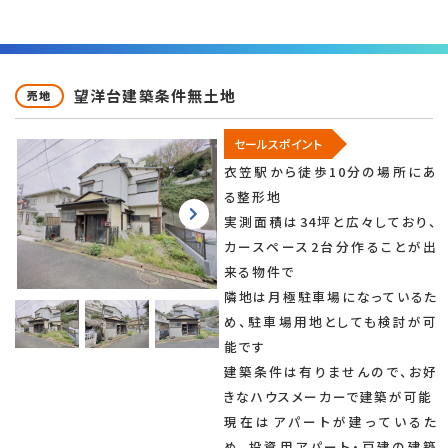
望洋台建築条件無土地
売地
セールスポイント
衣笠駅から徒歩10分の場所にあ
る整形地
実測面積は34坪と広々しており、
カースペース2台分作ることが出
来る物件で
隣地は月極駐車場になっているた
め、駐車場用地としても検討が可
能です
建築条件は有りませんので、お好
きなハウスメーカーで建築が可能
現在はアパートが建っているた
め、投資用アパート・戸建の建築