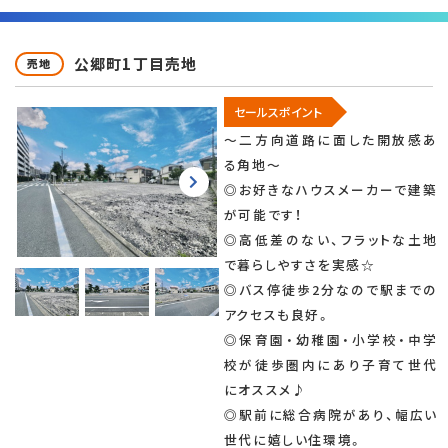
公郷町1丁目売地
売地
セールスポイント
～二方向道路に面した開放感あ
る角地～
◎お好きなハウスメーカーで建築
が可能です！
◎高低差のない、フラットな土地
で暮らしやすさを実感☆
◎バス停徒歩2分なので駅までの
アクセスも良好。
◎保育園・幼稚園・小学校・中学
校が徒歩圏内にあり子育て世代
にオススメ♪
◎駅前に総合病院があり、幅広い
世代に嬉しい住環境。