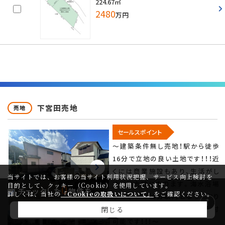
224.67㎡
2480
万円
下宮田売地
売地
セールスポイント
～建築条件無し売地！駅から徒歩
16分で立地の良い土地です！！！近
くには商業施設もあり、生活がし
当サイトでは、お客様の当サイト利用状況把握、サービス向上検討を
やすい土地になります。海水浴場
目的として、クッキー（Cookie）を使用しています。
0
チェックした
物件を
詳しくは、当社の
「Cookieの取扱いについて」
をご確認ください。
までも車で10分以内となっており
ますので、セカンドハウスでも検討
閉じる
問い合わせ
マイページ登録
可能です！！！～