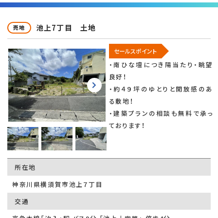
池上7丁目 土地
売地
セールスポイント
・南ひな壇につき陽当たり・眺望
良好！
・約４９坪のゆとりと開放感のあ
る敷地！
・建築プランの相談も無料で承っ
ております！
所在地
神奈川県横須賀市池上７丁目
交通