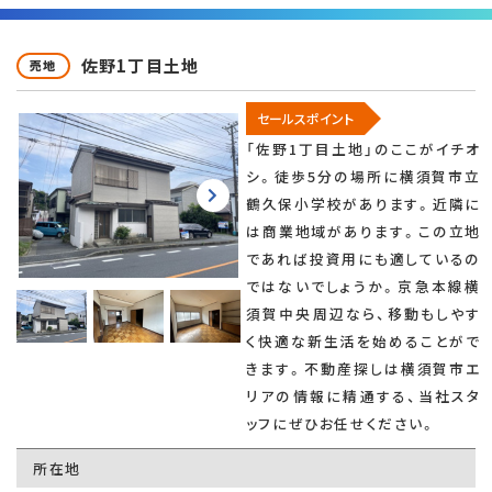
佐野1丁目土地
売地
セールスポイント
「佐野1丁目土地」のここがイチオ
シ。徒歩5分の場所に横須賀市立
鶴久保小学校があります。近隣に
は商業地域があります。この立地
であれば投資用にも適しているの
ではないでしょうか。京急本線横
須賀中央周辺なら、移動もしやす
く快適な新生活を始めることがで
きます。不動産探しは横須賀市エ
リアの情報に精通する、当社スタ
ッフにぜひお任せください。
所在地