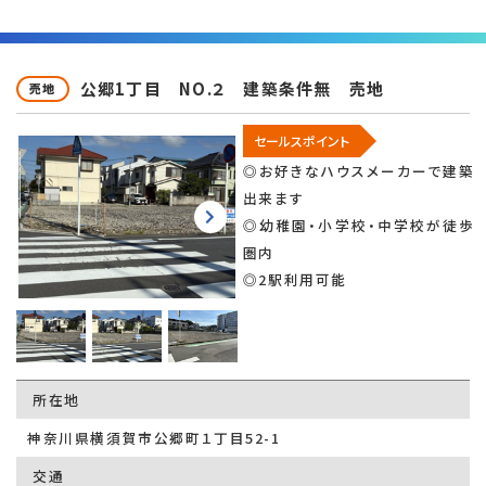
公郷1丁目 NO.２ 建築条件無 売地
売地
セールスポイント
◎お好きなハウスメーカーで建築
出来ます
◎幼稚園・小学校・中学校が徒歩
圏内
◎2駅利用可能
所在地
神奈川県横須賀市公郷町１丁目52-1
交通