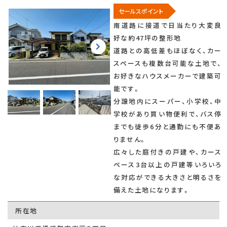
セールスポイント
南道路に接道で日当たり大変良
好な約47坪の整形地
道路との高低差もほぼなく、カー
スペースも複数台可能な土地で、
お好きなハウスメーカーで建築可
能です。
分譲地内にスーパー、小学校、中
学校があり買い物便利で、バス停
までも徒歩6分と通勤にも不便あ
りません。
広々した庭付きの戸建や、カース
ペース3台以上の戸建等いろいろ
な対応ができる大きさと明るさを
備えた土地になります。
所在地