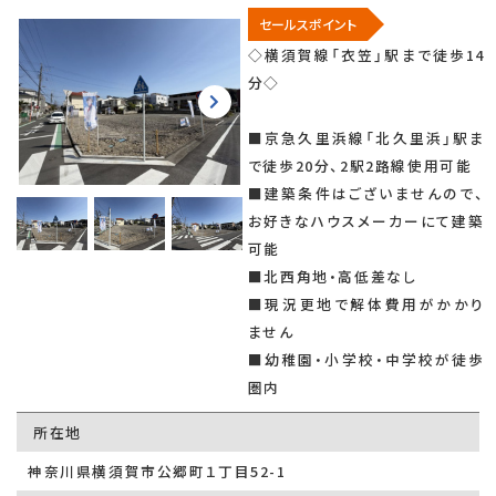
セールスポイント
◇横須賀線「衣笠」駅まで徒歩14
分◇
■京急久里浜線「北久里浜」駅ま
で徒歩20分、2駅2路線使用可能
■建築条件はございませんので、
お好きなハウスメーカーにて建築
可能
■北西角地・高低差なし
■現況更地で解体費用がかかり
ません
■幼稚園・小学校・中学校が徒歩
圏内
所在地
神奈川県横須賀市公郷町１丁目52-1