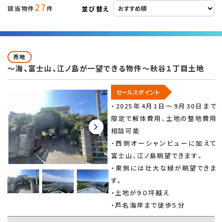
27
並び替え
該当物件
件
売地
～海、富士山、江ノ島が一望できる物件～秋谷１丁目土地
セールスポイント
・2025年4月1日～9月30日まで
限定で解体費用、土地の整地費用
相談可能
・西側オーシャンビューに加えて
富士山、江ノ島眺望できます。
・東側には壮大な緑が眺望できま
す。
・土地が９０坪越え
・芦名海岸まで徒歩５分