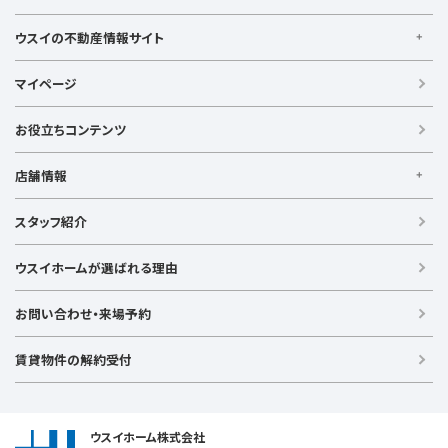
ウスイの不動産情報サイト
ウスイの不動産情報サイト
マイページ
【借りる】
賃貸住宅
お役立ちコンテンツ
事業用賃貸
店舗情報
【買う】
戸建て（総合）
【横浜エリア】
スタッフ紹介
新築戸建て
金沢文庫店
上大岡店
戸塚店
新横浜店
港北ニュータウン店
中古戸建て
ウスイホームが選ばれる理由
【湘南エリア】
中古マンション
湘南台店
逗子店
茅ヶ崎店
藤沢店
土地
お問い合わせ・来場予約
【横須賀エリア】
投資物件
追浜店
衣笠店
久里浜店
武山店
野比店
馬堀海岸店
ラグジュアリー物件
賃貸物件の解約受付
横須賀中央店
【売る】
売却
ウスイホーム株式会社