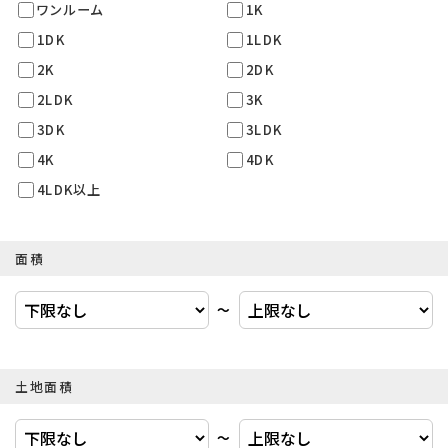
ワンルーム
1K
1DK
1LDK
2K
2DK
2LDK
3K
3DK
3LDK
4K
4DK
4LDK以上
面積
〜
土地面積
〜