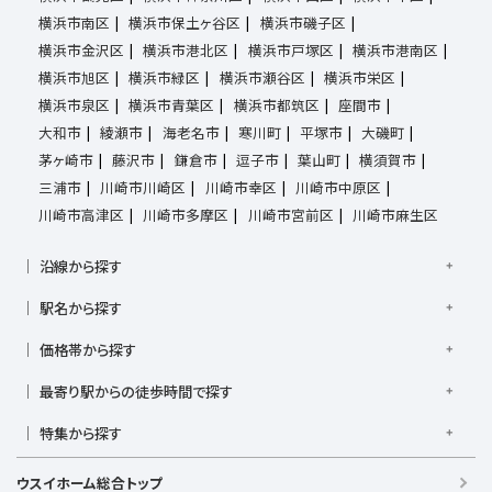
横浜市南区
横浜市保土ヶ谷区
横浜市磯子区
横浜市金沢区
横浜市港北区
横浜市戸塚区
横浜市港南区
横浜市旭区
横浜市緑区
横浜市瀬谷区
横浜市栄区
横浜市泉区
横浜市青葉区
横浜市都筑区
座間市
大和市
綾瀬市
海老名市
寒川町
平塚市
大磯町
茅ヶ崎市
藤沢市
鎌倉市
逗子市
葉山町
横須賀市
三浦市
川崎市川崎区
川崎市幸区
川崎市中原区
川崎市高津区
川崎市多摩区
川崎市宮前区
川崎市麻生区
沿線から探す
京浜東北線
根岸線
東海道本線
横浜線
南武線
駅名から探す
横須賀線
相模線
鶴見線
湘南新宿ライン宇須
大倉山駅
大船駅
金沢八景駅
金沢文庫駅
鎌倉駅
湘南新宿ライン高海
価格帯から探す
東急東横線
東急田園都市線
上大岡駅
鴨居駅
川崎駅
菊名駅
弘明寺駅
久里浜駅
京急本線
京急久里浜線
京急逗子線
小田急小田原線
1,000万円以下
1,000万円台
2,000万円台
3,000万円台
港南台駅
最寄り駅からの徒歩時間で探す
小机駅
桜木町駅
湘南台駅
新横浜駅
小田急江ノ島線
ブルーライン
グリーンライン
4,000万円台
5,000万円台
6,000万円台
7,000万円台
逗子駅
センター南
中央林間駅
辻堂駅
戸塚駅
駅徒歩1分以内
駅徒歩3分以内
駅徒歩5分以内
みなとみらい線
金沢シーサイドライン
相鉄本線
8,000万円台
特集から探す
9,000万円台
1億円以上
根岸駅
平塚駅
藤沢駅
大和駅
横須賀駅
駅徒歩7分以内
駅徒歩10分以内
駅徒歩15分以内
相鉄いずみ野線
相模鉄道新横浜線
江ノ島電鉄
リフォーム・リノベーション済
日当たり良好
ファミリー向け
横須賀中央駅
横浜駅
駅徒歩20分以内
駅徒歩21分以上
ウスイホーム総合トップ
湘南モノレール
南向き・南道路の
LDK15畳以上
海が見える
庭付き
築浅