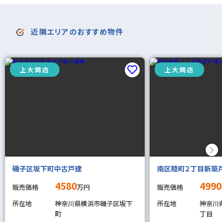
近隣エリアのおすすめ物件
上大岡店
上大岡店
磯子区坂下町中古戸建
南区睦町２丁目新築
4580
4990
販売価格
万円
販売価格
所在地
神奈川県横浜市磯子区坂下
所在地
神奈川
町
丁目