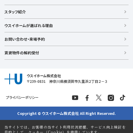
【買う】
戸建て（総合）
【横浜エリア】
スタッフ紹介
新築戸建て
金沢文庫店
上大岡店
戸塚店
新横浜店
港北ニュータウン店
中古戸建て
ウスイホームが選ばれる理由
【湘南エリア】
中古マンション
湘南台店
逗子店
茅ヶ崎店
藤沢店
土地
お問い合わせ・来場予約
【横須賀エリア】
投資物件
追浜店
衣笠店
久里浜店
武山店
野比店
馬堀海岸店
ラグジュアリー物件
賃貸物件の解約受付
横須賀中央店
【売る】
売却
ウスイホーム株式会社
〒239-0831 神奈川県横須賀市久里浜２丁目２－３
プライバシーポリシー
Copyright © ウスイホーム株式会社 All Right Reserved.
当サイトでは、お客様の当サイト利用状況把握、サービス向上検討を
目的として、クッキー（Cookie）を使用しています。