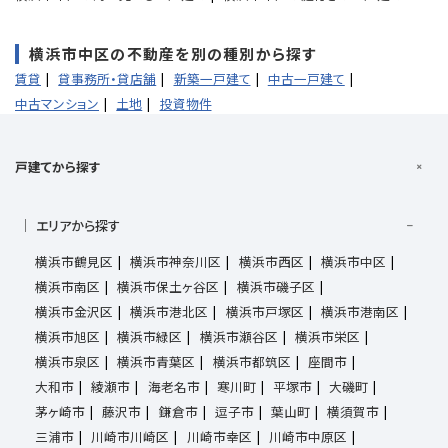
横浜市中区の不動産を別の種別から探す
賃貸
貸事務所・貸店舗
新築一戸建て
中古一戸建て
中古マンション
土地
投資物件
戸建てから探す
エリアから探す
横浜市鶴見区
横浜市神奈川区
横浜市西区
横浜市中区
横浜市南区
横浜市保土ヶ谷区
横浜市磯子区
横浜市金沢区
横浜市港北区
横浜市戸塚区
横浜市港南区
横浜市旭区
横浜市緑区
横浜市瀬谷区
横浜市栄区
横浜市泉区
横浜市青葉区
横浜市都筑区
座間市
大和市
綾瀬市
海老名市
寒川町
平塚市
大磯町
茅ヶ崎市
藤沢市
鎌倉市
逗子市
葉山町
横須賀市
三浦市
川崎市川崎区
川崎市幸区
川崎市中原区