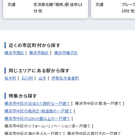
交通
京浜東北線「根岸」駅 徒歩13
交通
ブルーラ
分 他
10分 他
近くの市区町村から探す
横浜市西区
横浜市南区
横浜市磯子区
同じエリアにある駅から探す
桜木町
石川町
山手
伊勢佐木長者町
特集から探す
横浜市中区の日当たり良好な一戸建て
横浜市中区の築浅一戸建て
横浜市中区の南向き・南道路の一戸建て
横浜市中区のLDK15畳以上の一戸建て
横浜市中区のリフォーム・リノベーション済一戸建て
横浜市中区の海が見える一戸建て
横浜市中区の庭付きの一戸建て