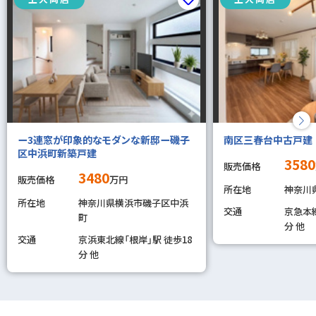
ー3連窓が印象的なモダンな新邸ー磯子
南区三春台中古戸建
区中浜町新築戸建
3580
販売価格
3480
販売価格
万円
所在地
神奈川
所在地
神奈川県横浜市磯子区中浜
交通
京急本線
町
分 他
交通
京浜東北線「根岸」駅 徒歩18
分 他