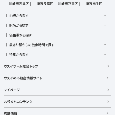
川崎市高津区
川崎市多摩区
川崎市宮前区
川崎市麻生区
沿線から探す
京浜東北線
根岸線
東海道本線
横浜線
南武線
駅名から探す
横須賀線
相模線
鶴見線
湘南新宿ライン宇須
大倉山駅
大船駅
金沢八景駅
金沢文庫駅
鎌倉駅
湘南新宿ライン高海
価格帯から探す
東急東横線
東急田園都市線
上大岡駅
鴨居駅
川崎駅
菊名駅
弘明寺駅
久里浜駅
京急本線
京急久里浜線
京急逗子線
小田急小田原線
1,000万円以下
1,000万円台
2,000万円台
3,000万円台
港南台駅
最寄り駅からの徒歩時間で探す
小机駅
桜木町駅
湘南台駅
新横浜駅
小田急江ノ島線
ブルーライン
グリーンライン
4,000万円台
5,000万円台
6,000万円台
7,000万円台
逗子駅
センター南
中央林間駅
辻堂駅
戸塚駅
駅徒歩1分以内
駅徒歩3分以内
駅徒歩5分以内
みなとみらい線
金沢シーサイドライン
相鉄本線
8,000万円台
特集から探す
9,000万円台
1億円以上
根岸駅
平塚駅
藤沢駅
大和駅
横須賀駅
駅徒歩7分以内
駅徒歩10分以内
駅徒歩15分以内
相鉄いずみ野線
相模鉄道新横浜線
江ノ島電鉄
リフォーム・リノベーション済
日当たり良好
ファミリー向け
横須賀中央駅
横浜駅
駅徒歩20分以内
駅徒歩21分以上
ウスイホーム総合トップ
湘南モノレール
南向き・南道路の
LDK15畳以上
海が見える
庭付き
築浅
ウスイの不動産情報サイト
ウスイの不動産情報サイト
マイページ
【借りる】
賃貸住宅
お役立ちコンテンツ
事業用賃貸
店舗情報