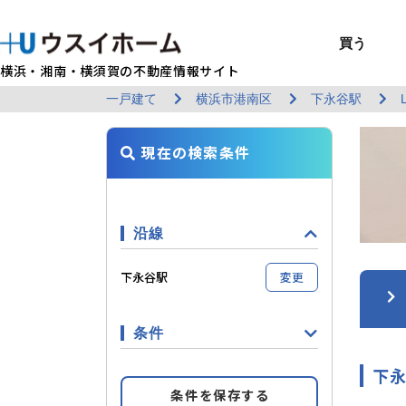
買う
横浜・湘南・横須賀の不動産情報サイト
一戸建て
横浜市港南区
下永谷駅
BUY
SELL
RENT
U-CASA
REFORM
MANAGEMENT
COMPANY INFO
戸建て（総合）
売るTOP
賃貸住宅TOP
建てるTOP
リフォームTOP
貸すTOP
企業情報TOP
買う
売る
借りる
建てる
リフォーム
貸す
企業情報
新築戸建て
建物状況調査
エリアから探す
U-nifty（定
ウスイのリフォ
お悩み解決
店舗情報
現在の検索条件
（インスペクシ
中古戸建て
路線から探す
Kit-U（高性能
施工事例
サービス一覧
採用情報
レントホーム
中古マンション
マイページ
収益物件／アパ
リフォームメニ
管理委託の流れ
お問い合わせ
沿線
下永谷駅
変更
条件
下永
条件を保存する