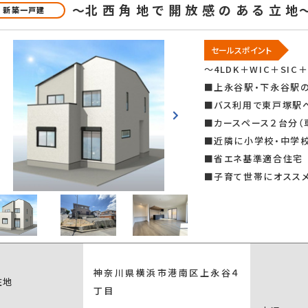
～北 西 角 地 で 開 放 感 の あ る 
新築一戸建
り
駐車場2台以上
セールスポイント
～4LDK＋WIC＋S
■上永谷駅・下永谷駅
■バス利用で東戸塚駅
■カースペース２台分（
■近隣に小学校・中学
■省エネ基準適合住宅
キッチン
対面式キッチン
アイランドキッ
■子育て世帯にオスス
神奈川県横浜市港南区上永谷４
在地
丁目