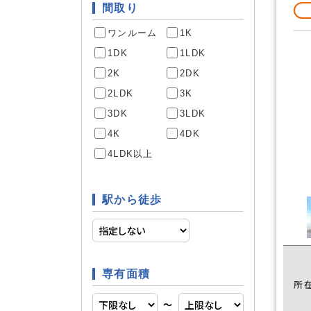
間取り
ワンルーム
1K
駐車場あ
駐車場
1DK
1LDK
2K
2DK
2LDK
3K
専用庭
庭
3DK
3LDK
4K
4DK
4LDK以上
システム
キッチン
駅から徒歩
床暖房
空調
専有面積
所
〜
床下収納
収納