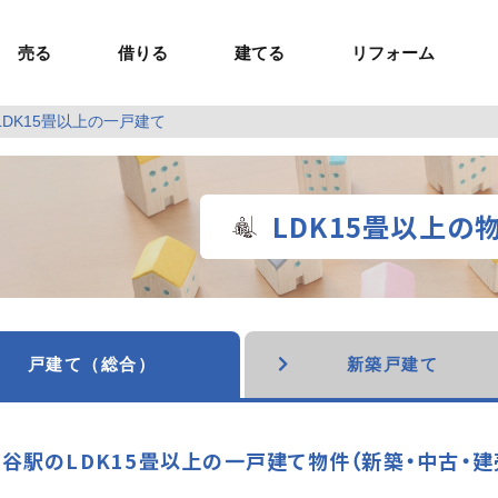
売る
借りる
建てる
リフォーム
LDK15畳以上の一戸建て
事業用TOP
土地
ウスイホームの家づくり
ショールーム
セミナー・講座
投資物件
施工事例
リフォームの流れ
オーナー様へ
額制注文住宅）
ームの魅力
エリアから探す
ョン）
ラグジュアリー物件
お問い合わせ
企画住宅）
路線から探す
LDK15畳以上の
マイページ
ート・賃貸
ュー
マイページ
戸建て（総合）
新築戸建て
谷駅のLDK15畳以上の一戸建て物件（新築・中古・建