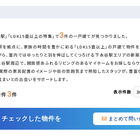
追加・変更
3
駅」「LDK15畳以上の特集」で
件の一戸建てが見つかりました。
オール電化
駅を拠点に、家族の時間を豊かに彩る「LDK15畳以上」の戸建て物件
がら、室内ではゆったりと羽を伸ばしてくつろげる下永谷駅エリアの新築
永谷駅周辺で、開放感あふれるリビングのあるマイホームをお探しならウ
、実際の家具配置のイメージや街の雰囲気まで熟知したスタッフが、豊富
ス
住まいとの出会いをサポートします。
表示件数
3
物件
件
二世帯住宅
チェックした物件を
まとめて問い
LDK15畳以上