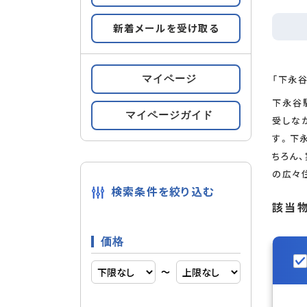
新着メールを受け取る
すべての条件をみる
条件の
「下永谷
マイページ
都市ガス
設備
下永谷
マイページガイド
受しな
す。下
ちろん
複層ガラ
内装
の広々
検索条件を絞り込む
該当
輸入住宅
建物構造
価格
〜
南向き
部屋構造