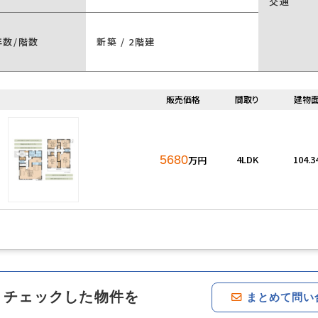
交通
年数/階数
新築 / 2階建
販売価格
間取り
建物
5680
4LDK
104.
万円
チェックした物件を
まとめて問い