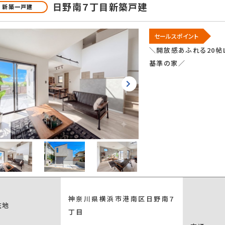
日野南７丁目新築戸建
新築一戸建
セールスポイント
＼開放感あふれる20帖
基準の家／
神奈川県横浜市港南区日野南７
在地
丁目