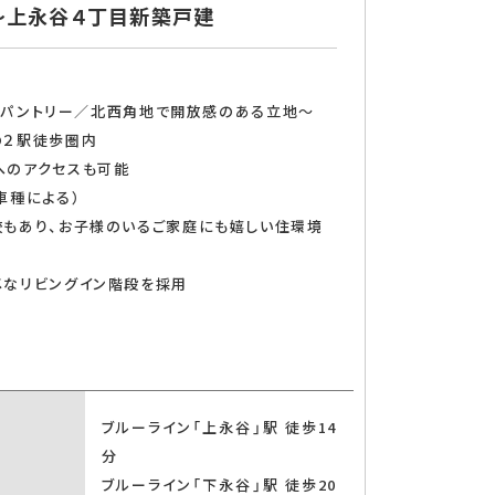
立 地～上永谷４丁目新築戸建
IC＋パントリー／北西角地で開放感のある立地～
の２駅徒歩圏内
へのアクセスも可能
車種による）
校もあり、お子様のいるご家庭にも嬉しい住環境
チン
メなリビングイン階段を採用
ブルーライン「上永谷」駅 徒歩14
分
ブルーライン「下永谷」駅 徒歩20