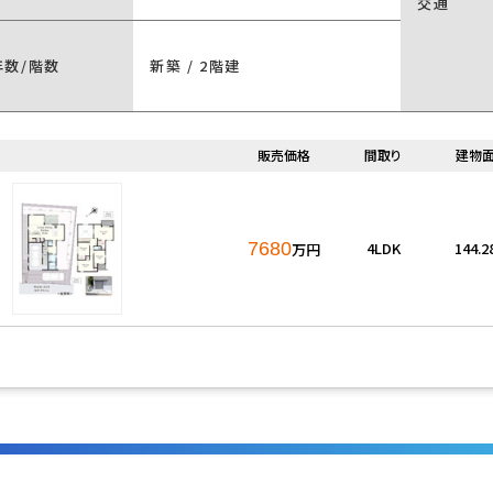
交通
年数/階数
新築 / 2階建
販売価格
間取り
建物
7680
4LDK
144.
万円