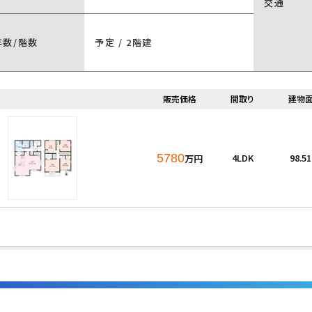
交通
年数/階数
予定 / 2階建
良好
閑静な住宅地
海が近い
販売価格
間取り
建物
ー向け
投資
即引渡可
5780
4LDK
98.5
万円
ム済
リノベーション済
この条件で検
見つかりました。