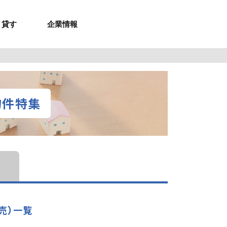
貸す
企業情報
お問合せ
お問合せ
無料お見積もり
お問い合わせ
来店予約
資料請求
メルマガ登録
お問合せ
セミナー申し込み
来店予約
物件特集
売）一覧