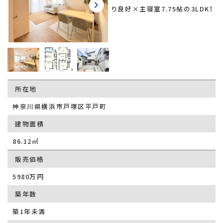
り良好×主寝室7.75帖の3LDK！
所在地
神奈川県横浜市戸塚区平戸町
建物面積
86.12㎡
販売価格
5980万円
築年数
築1年未満