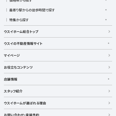
湘南新宿ライン高海
価格帯から探す
東急東横線
東急田園都市線
上大岡駅
鴨居駅
川崎駅
菊名駅
弘明寺駅
久里浜駅
京急本線
京急久里浜線
京急逗子線
小田急小田原線
1,000万円以下
1,000万円台
2,000万円台
3,000万円台
港南台駅
最寄り駅からの徒歩時間で探す
小机駅
桜木町駅
湘南台駅
新横浜駅
小田急江ノ島線
ブルーライン
グリーンライン
4,000万円台
5,000万円台
6,000万円台
7,000万円台
逗子駅
センター南
中央林間駅
辻堂駅
戸塚駅
駅徒歩1分以内
駅徒歩3分以内
駅徒歩5分以内
みなとみらい線
金沢シーサイドライン
相鉄本線
8,000万円台
特集から探す
9,000万円台
1億円以上
根岸駅
平塚駅
藤沢駅
大和駅
横須賀駅
駅徒歩7分以内
駅徒歩10分以内
駅徒歩15分以内
相鉄いずみ野線
相模鉄道新横浜線
江ノ島電鉄
リフォーム・リノベーション済
日当たり良好
ファミリー向け
横須賀中央駅
横浜駅
駅徒歩20分以内
駅徒歩21分以上
ウスイホーム総合トップ
湘南モノレール
南向き・南道路の
LDK15畳以上
海が見える
庭付き
築浅
ウスイの不動産情報サイト
ウスイの不動産情報サイト
マイページ
【借りる】
賃貸住宅
お役立ちコンテンツ
事業用賃貸
店舗情報
【買う】
戸建て（総合）
【横浜エリア】
スタッフ紹介
新築戸建て
金沢文庫店
上大岡店
戸塚店
新横浜店
港北ニュータウン店
中古戸建て
ウスイホームが選ばれる理由
【湘南エリア】
中古マンション
湘南台店
逗子店
茅ヶ崎店
藤沢店
土地
お問い合わせ・来場予約