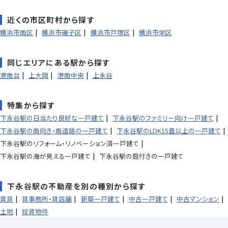
近くの市区町村から探す
横浜市南区
横浜市磯子区
横浜市戸塚区
横浜市栄区
同じエリアにある駅から探す
港南台
上大岡
港南中央
上永谷
特集から探す
下永谷駅の日当たり良好な一戸建て
下永谷駅のファミリー向け一戸建て
下永谷駅の南向き・南道路の一戸建て
下永谷駅のLDK15畳以上の一戸建て
下永谷駅のリフォーム・リノベーション済一戸建て
下永谷駅の海が見える一戸建て
下永谷駅の庭付きの一戸建て
下永谷駅の不動産を別の種別から探す
賃貸
貸事務所・貸店舗
新築一戸建て
中古一戸建て
中古マンション
土地
投資物件