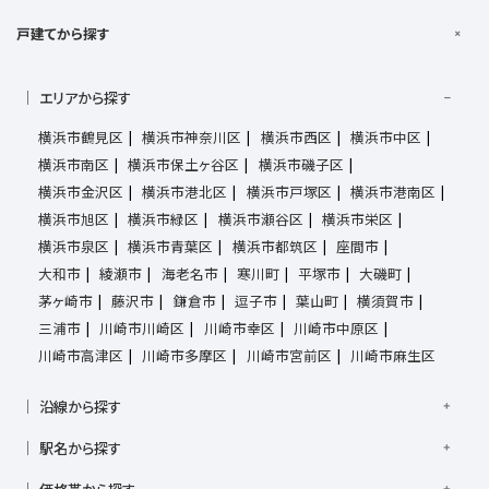
戸建てから探す
エリアから探す
横浜市鶴見区
横浜市神奈川区
横浜市西区
横浜市中区
横浜市南区
横浜市保土ヶ谷区
横浜市磯子区
横浜市金沢区
横浜市港北区
横浜市戸塚区
横浜市港南区
横浜市旭区
横浜市緑区
横浜市瀬谷区
横浜市栄区
横浜市泉区
横浜市青葉区
横浜市都筑区
座間市
大和市
綾瀬市
海老名市
寒川町
平塚市
大磯町
茅ヶ崎市
藤沢市
鎌倉市
逗子市
葉山町
横須賀市
三浦市
川崎市川崎区
川崎市幸区
川崎市中原区
川崎市高津区
川崎市多摩区
川崎市宮前区
川崎市麻生区
沿線から探す
京浜東北線
根岸線
東海道本線
横浜線
南武線
駅名から探す
横須賀線
相模線
鶴見線
湘南新宿ライン宇須
大倉山駅
大船駅
金沢八景駅
金沢文庫駅
鎌倉駅