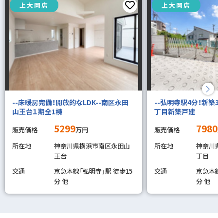
上大岡店
上大岡店
--床暖房完備！開放的なLDK--南区永田
--弘明寺駅4分！新築3
山王台１期全1棟
丁目新築戸建
5299
7980
販売価格
万円
販売価格
所在地
神奈川県横浜市南区永田山
所在地
神奈川
王台
丁目
交通
京急本線「弘明寺」駅 徒歩15
交通
京急本線
分 他
分 他