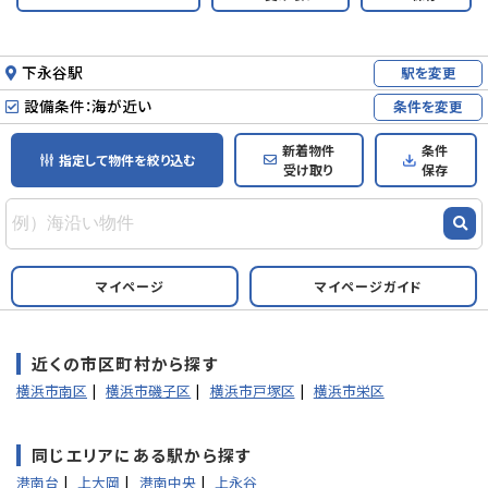
下永谷駅
駅を変更
設備条件：海が近い
条件を変更
新着物件
条件
指定して物件を絞り込む
受け取り
保存
マイページ
マイページガイド
近くの市区町村から探す
横浜市南区
横浜市磯子区
横浜市戸塚区
横浜市栄区
同じエリアにある駅から探す
港南台
上大岡
港南中央
上永谷