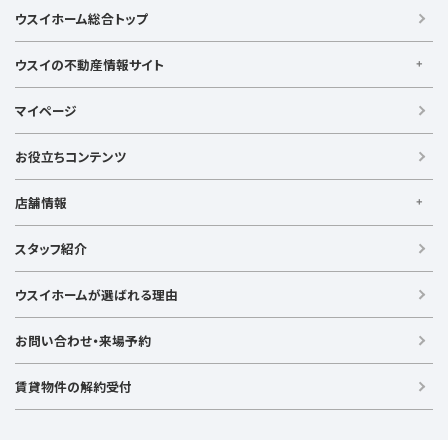
横須賀中央駅
横浜駅
駅徒歩20分以内
駅徒歩21分以上
ウスイホーム総合トップ
湘南モノレール
南向き・南道路の
LDK15畳以上
海が見える
庭付き
築浅
ウスイの不動産情報サイト
ウスイの不動産情報サイト
マイページ
【借りる】
賃貸住宅
お役立ちコンテンツ
事業用賃貸
店舗情報
【買う】
戸建て（総合）
【横浜エリア】
スタッフ紹介
新築戸建て
金沢文庫店
上大岡店
戸塚店
新横浜店
港北ニュータウン店
中古戸建て
ウスイホームが選ばれる理由
【湘南エリア】
中古マンション
湘南台店
逗子店
茅ヶ崎店
藤沢店
土地
お問い合わせ・来場予約
【横須賀エリア】
投資物件
追浜店
衣笠店
久里浜店
武山店
野比店
馬堀海岸店
ラグジュアリー物件
賃貸物件の解約受付
横須賀中央店
【売る】
売却