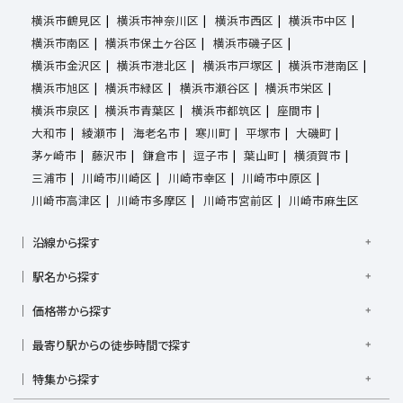
横浜市鶴見区
横浜市神奈川区
横浜市西区
横浜市中区
横浜市南区
横浜市保土ヶ谷区
横浜市磯子区
横浜市金沢区
横浜市港北区
横浜市戸塚区
横浜市港南区
横浜市旭区
横浜市緑区
横浜市瀬谷区
横浜市栄区
横浜市泉区
横浜市青葉区
横浜市都筑区
座間市
大和市
綾瀬市
海老名市
寒川町
平塚市
大磯町
茅ヶ崎市
藤沢市
鎌倉市
逗子市
葉山町
横須賀市
三浦市
川崎市川崎区
川崎市幸区
川崎市中原区
川崎市高津区
川崎市多摩区
川崎市宮前区
川崎市麻生区
沿線から探す
京浜東北線
根岸線
東海道本線
横浜線
南武線
駅名から探す
横須賀線
相模線
鶴見線
湘南新宿ライン宇須
大倉山駅
大船駅
金沢八景駅
金沢文庫駅
鎌倉駅
湘南新宿ライン高海
価格帯から探す
東急東横線
東急田園都市線
上大岡駅
鴨居駅
川崎駅
菊名駅
弘明寺駅
久里浜駅
京急本線
京急久里浜線
京急逗子線
小田急小田原線
1,000万円以下
1,000万円台
2,000万円台
3,000万円台
港南台駅
最寄り駅からの徒歩時間で探す
小机駅
桜木町駅
湘南台駅
新横浜駅
小田急江ノ島線
ブルーライン
グリーンライン
4,000万円台
5,000万円台
6,000万円台
7,000万円台
逗子駅
センター南
中央林間駅
辻堂駅
戸塚駅
駅徒歩1分以内
駅徒歩3分以内
駅徒歩5分以内
みなとみらい線
金沢シーサイドライン
相鉄本線
8,000万円台
特集から探す
9,000万円台
1億円以上
根岸駅
平塚駅
藤沢駅
大和駅
横須賀駅
駅徒歩7分以内
駅徒歩10分以内
駅徒歩15分以内
相鉄いずみ野線
相模鉄道新横浜線
江ノ島電鉄
リフォーム・リノベーション済
日当たり良好
ファミリー向け