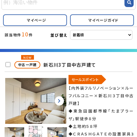
マイページ
マイページガイド
10
並び替え
該当物件
件
NEW
新石川3丁目中古戸建て
中古一戸建
セールスポイント
【内外装フルリノベーション×ルー
フバルコニー×新石川３丁目中古
戸建】
◆東急田園都市線「たまプラー
ザ」駅徒歩８分
◆土地約５８坪
◆ＣＲＡＳＨＧＡＴＥの設置家具3