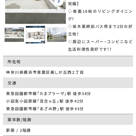
完備】
◇南面16帖のリビングダイニン
グ！
◇保木薬師前バス停まで2分の好
立地！
◇周辺にスーパー・コンビニなど
生活利便性良好です！！
所在地
神奈川県横浜市青葉区美しが丘西２丁目
交通
東急田園都市線「たまプラーザ」駅 徒歩38分
小田急小田原線「百合ヶ丘」駅 徒歩42分
東急田園都市線「あざみ野」駅 徒歩43分
築年数/階数
新築 / 2階建