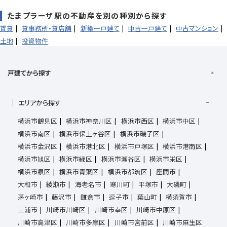
たまプラーザ駅の不動産を別の種別から探す
賃貸
貸事務所・貸店舗
新築一戸建て
中古一戸建て
中古マンション
土地
投資物件
戸建てから探す
エリアから探す
横浜市鶴見区
横浜市神奈川区
横浜市西区
横浜市中区
横浜市南区
横浜市保土ヶ谷区
横浜市磯子区
横浜市金沢区
横浜市港北区
横浜市戸塚区
横浜市港南区
横浜市旭区
横浜市緑区
横浜市瀬谷区
横浜市栄区
横浜市泉区
横浜市青葉区
横浜市都筑区
座間市
大和市
綾瀬市
海老名市
寒川町
平塚市
大磯町
茅ヶ崎市
藤沢市
鎌倉市
逗子市
葉山町
横須賀市
三浦市
川崎市川崎区
川崎市幸区
川崎市中原区
川崎市高津区
川崎市多摩区
川崎市宮前区
川崎市麻生区