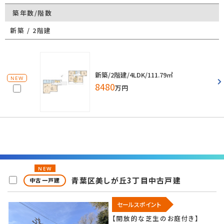
築年数/階数
新築 / 2階建
新築/2階建/4LDK/111.79㎡
NEW
8480
万円
NEW
青葉区美しが丘3丁目中古戸建
中古一戸建
セールスポイント
【開放的な芝生のお庭付き】