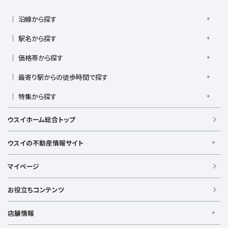
沿線から探す
京浜東北線
根岸線
東海道本線
横浜線
南武線
駅名から探す
横須賀線
相模線
鶴見線
湘南新宿ライン宇須
大倉山駅
大船駅
金沢八景駅
金沢文庫駅
鎌倉駅
湘南新宿ライン高海
価格帯から探す
東急東横線
東急田園都市線
上大岡駅
鴨居駅
川崎駅
菊名駅
弘明寺駅
久里浜駅
京急本線
京急久里浜線
京急逗子線
小田急小田原線
1,000万円以下
1,000万円台
2,000万円台
3,000万円台
港南台駅
最寄り駅からの徒歩時間で探す
小机駅
桜木町駅
湘南台駅
新横浜駅
小田急江ノ島線
ブルーライン
グリーンライン
4,000万円台
5,000万円台
6,000万円台
7,000万円台
逗子駅
センター南
中央林間駅
辻堂駅
戸塚駅
駅徒歩1分以内
駅徒歩3分以内
駅徒歩5分以内
みなとみらい線
金沢シーサイドライン
相鉄本線
8,000万円台
特集から探す
9,000万円台
1億円以上
根岸駅
平塚駅
藤沢駅
大和駅
横須賀駅
駅徒歩7分以内
駅徒歩10分以内
駅徒歩15分以内
相鉄いずみ野線
相模鉄道新横浜線
江ノ島電鉄
リフォーム・リノベーション済
日当たり良好
ファミリー向け
横須賀中央駅
横浜駅
駅徒歩20分以内
駅徒歩21分以上
ウスイホーム総合トップ
湘南モノレール
南向き・南道路の
LDK15畳以上
海が見える
庭付き
築浅
ウスイの不動産情報サイト
ウスイの不動産情報サイト
マイページ
【借りる】
賃貸住宅
お役立ちコンテンツ
事業用賃貸
店舗情報
【買う】