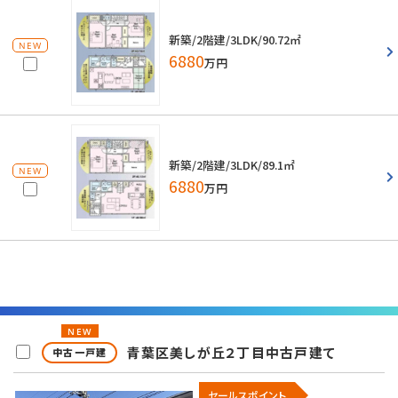
新築/2階建/3LDK/90.72㎡
NEW
6880
万円
新築/2階建/3LDK/89.1㎡
NEW
6880
万円
NEW
青葉区美しが丘２丁目中古戸建て
中古一戸建
セールスポイント