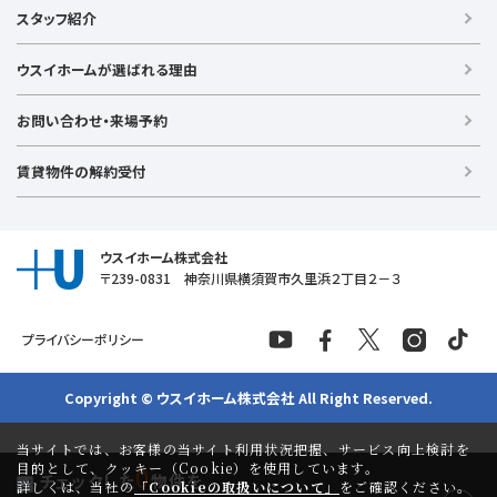
戸建て（総合）
【横浜エリア】
スタッフ紹介
新築戸建て
金沢文庫店
上大岡店
戸塚店
新横浜店
港北ニュータウン店
中古戸建て
ウスイホームが選ばれる理由
【湘南エリア】
中古マンション
湘南台店
逗子店
茅ヶ崎店
藤沢店
土地
お問い合わせ・来場予約
【横須賀エリア】
投資物件
追浜店
衣笠店
久里浜店
武山店
野比店
馬堀海岸店
ラグジュアリー物件
賃貸物件の解約受付
横須賀中央店
【売る】
売却
ウスイホーム株式会社
〒239-0831 神奈川県横須賀市久里浜２丁目２－３
プライバシーポリシー
Copyright © ウスイホーム株式会社 All Right Reserved.
当サイトでは、お客様の当サイト利用状況把握、サービス向上検討を
目的として、クッキー（Cookie）を使用しています。
0
チェックした
物件を
詳しくは、当社の
「Cookieの取扱いについて」
をご確認ください。