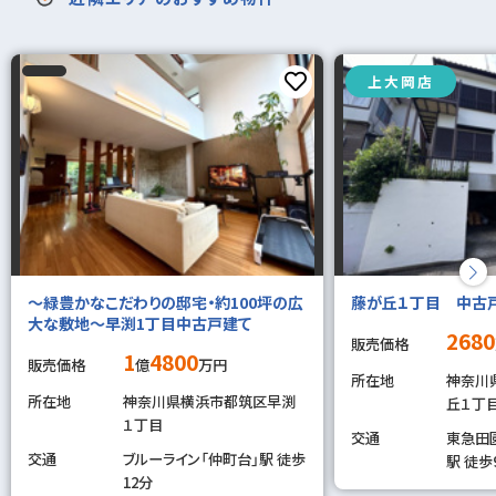
上大岡店
～緑豊かなこだわりの邸宅・約100坪の広
藤が丘１丁目 中古
大な敷地～早渕1丁目中古戸建て
2680
販売価格
1
4800
販売価格
億
万円
所在地
神奈川
所在地
神奈川県横浜市都筑区早渕
丘１丁目
１丁目
交通
東急田
交通
ブルーライン「仲町台」駅 徒歩
駅 徒歩
12分