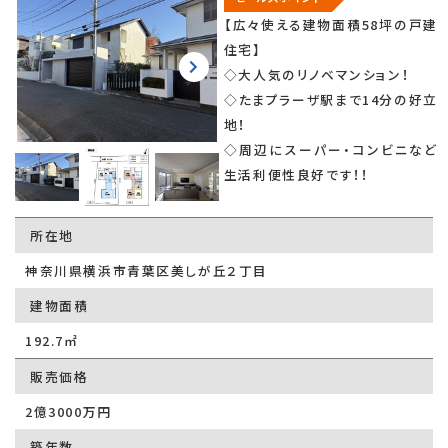
【広々使える建物面積58坪の戸建
住宅】
◇大人気のリノベマンション！
◇たまプラーザ駅まで14分の好立
地！
◇周辺にスーパー・コンビニなど
生活利便性良好です！！
所在地
神奈川県横浜市青葉区美しが丘２丁目
建物面積
192.7㎡
販売価格
2億3000万円
築年数