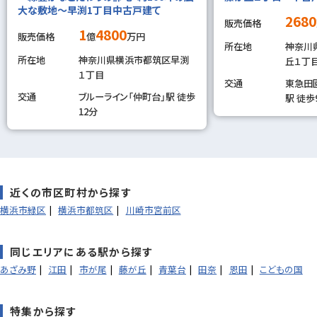
大な敷地～早渕1丁目中古戸建て
2680
販売価格
1
4800
販売価格
億
万円
所在地
神奈川
所在地
神奈川県横浜市都筑区早渕
丘１丁目
１丁目
交通
東急田
交通
ブルーライン「仲町台」駅 徒歩
駅 徒歩
12分
近くの市区町村から探す
横浜市緑区
横浜市都筑区
川崎市宮前区
同じエリアにある駅から探す
あざみ野
江田
市が尾
藤が丘
青葉台
田奈
恩田
こどもの国
特集から探す