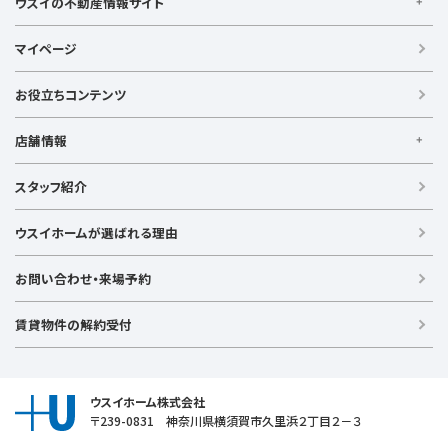
ウスイの不動産情報サイト
ウスイの不動産情報サイト
マイページ
【借りる】
賃貸住宅
お役立ちコンテンツ
事業用賃貸
店舗情報
【買う】
戸建て（総合）
【横浜エリア】
スタッフ紹介
新築戸建て
金沢文庫店
上大岡店
戸塚店
新横浜店
港北ニュータウン店
中古戸建て
ウスイホームが選ばれる理由
【湘南エリア】
中古マンション
湘南台店
逗子店
茅ヶ崎店
藤沢店
土地
お問い合わせ・来場予約
【横須賀エリア】
投資物件
追浜店
衣笠店
久里浜店
武山店
野比店
馬堀海岸店
ラグジュアリー物件
賃貸物件の解約受付
横須賀中央店
【売る】
売却
ウスイホーム株式会社
〒239-0831 神奈川県横須賀市久里浜２丁目２－３