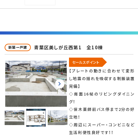
青葉区美しが丘西第1 全10棟
新築一戸建
セールスポイント
【プレートの動きに合わせて変形
し地震の揺れを吸収する制振装置
完備】
◇南面16帖のリビングダイニン
グ！
◇保木薬師前バス停まで2分の好
立地！
◇周辺にスーパー・コンビニなど
生活利便性良好です！！