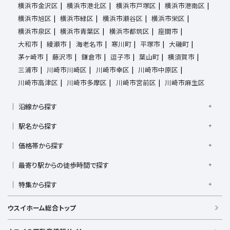
横浜市金沢区
横浜市港北区
横浜市戸塚区
横浜市港南区
横浜市旭区
横浜市緑区
横浜市瀬谷区
横浜市栄区
横浜市泉区
横浜市青葉区
横浜市都筑区
座間市
大和市
綾瀬市
海老名市
寒川町
平塚市
大磯町
茅ヶ崎市
藤沢市
鎌倉市
逗子市
葉山町
横須賀市
三浦市
川崎市川崎区
川崎市幸区
川崎市中原区
川崎市高津区
川崎市多摩区
川崎市宮前区
川崎市麻生区
沿線から探す
京浜東北線
根岸線
東海道本線
横浜線
南武線
駅名から探す
横須賀線
相模線
鶴見線
湘南新宿ライン宇須
大倉山駅
大船駅
金沢八景駅
金沢文庫駅
鎌倉駅
湘南新宿ライン高海
価格帯から探す
東急東横線
東急田園都市線
上大岡駅
鴨居駅
川崎駅
菊名駅
弘明寺駅
久里浜駅
京急本線
京急久里浜線
京急逗子線
小田急小田原線
1,000万円以下
1,000万円台
2,000万円台
3,000万円台
港南台駅
最寄り駅からの徒歩時間で探す
小机駅
桜木町駅
湘南台駅
新横浜駅
小田急江ノ島線
ブルーライン
グリーンライン
4,000万円台
5,000万円台
6,000万円台
7,000万円台
逗子駅
センター南
中央林間駅
辻堂駅
戸塚駅
駅徒歩1分以内
駅徒歩3分以内
駅徒歩5分以内
みなとみらい線
金沢シーサイドライン
相鉄本線
8,000万円台
特集から探す
9,000万円台
1億円以上
根岸駅
平塚駅
藤沢駅
大和駅
横須賀駅
駅徒歩7分以内
駅徒歩10分以内
駅徒歩15分以内
相鉄いずみ野線
相模鉄道新横浜線
江ノ島電鉄
日当たり良好
ファミリー向け
南向き・南道路の
横須賀中央駅
横浜駅
駅徒歩20分以内
駅徒歩21分以上
ウスイホーム総合トップ
湘南モノレール
LDK15畳以上
海が見える
庭付き