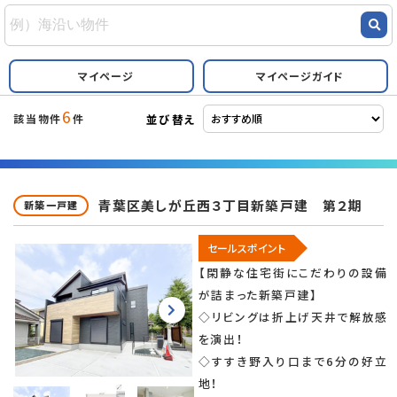
マイページ
マイページガイド
6
並び替え
該当物件
件
青葉区美しが丘西３丁目新築戸建 第２期
新築一戸建
セールスポイント
【閑静な住宅街にこだわりの設備
が詰まった新築戸建】
◇リビングは折上げ天井で解放感
を演出！
◇すすき野入り口まで6分の好立
地！