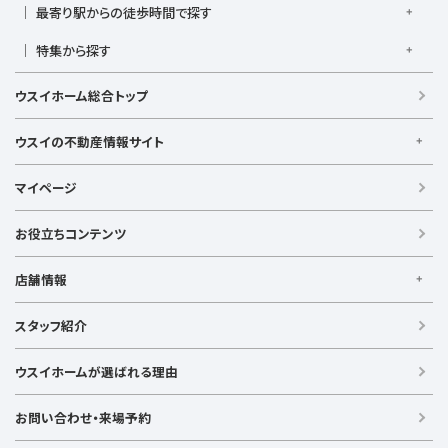
1,000万円以下
1,000万円台
2,000万円台
3,000万円台
港南台駅
最寄り駅からの徒歩時間で探す
小机駅
桜木町駅
湘南台駅
新横浜駅
小田急江ノ島線
ブルーライン
グリーンライン
4,000万円台
5,000万円台
6,000万円台
7,000万円台
逗子駅
センター南
中央林間駅
辻堂駅
戸塚駅
駅徒歩1分以内
駅徒歩3分以内
駅徒歩5分以内
みなとみらい線
金沢シーサイドライン
相鉄本線
8,000万円台
特集から探す
9,000万円台
1億円以上
根岸駅
平塚駅
藤沢駅
大和駅
横須賀駅
駅徒歩7分以内
駅徒歩10分以内
駅徒歩15分以内
相鉄いずみ野線
相模鉄道新横浜線
江ノ島電鉄
日当たり良好
ファミリー向け
南向き・南道路の
横須賀中央駅
横浜駅
駅徒歩20分以内
駅徒歩21分以上
ウスイホーム総合トップ
湘南モノレール
LDK15畳以上
海が見える
庭付き
ウスイの不動産情報サイト
ウスイの不動産情報サイト
マイページ
【借りる】
賃貸住宅
お役立ちコンテンツ
事業用賃貸
店舗情報
【買う】
戸建て（総合）
【横浜エリア】
スタッフ紹介
新築戸建て
金沢文庫店
上大岡店
戸塚店
新横浜店
港北ニュータウン店
中古戸建て
ウスイホームが選ばれる理由
【湘南エリア】
中古マンション
湘南台店
逗子店
茅ヶ崎店
藤沢店
土地
お問い合わせ・来場予約
【横須賀エリア】
投資物件