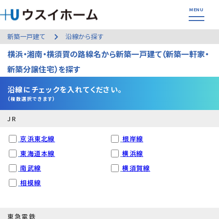
新築一戸建て
沿線から探す
横浜・湘南・横須賀の路線名から新築一戸建て（新築一軒家・
新築分譲住宅）を探す
沿線にチェックを入れてください｡
（複数選択できます）
JR
京浜東北線
根岸線
東海道本線
横浜線
南武線
横須賀線
相模線
東急電鉄