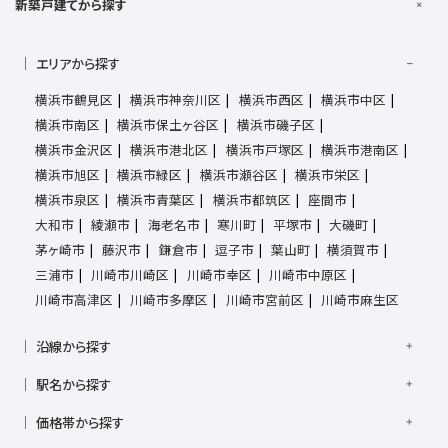
新築戸建てから探す
エリアから探す
横浜市鶴見区
横浜市神奈川区
横浜市西区
横浜市中区
横浜市南区
横浜市保土ヶ谷区
横浜市磯子区
横浜市金沢区
横浜市港北区
横浜市戸塚区
横浜市港南区
横浜市旭区
横浜市緑区
横浜市瀬谷区
横浜市栄区
横浜市泉区
横浜市青葉区
横浜市都筑区
座間市
大和市
綾瀬市
海老名市
寒川町
平塚市
大磯町
茅ヶ崎市
藤沢市
鎌倉市
逗子市
葉山町
横須賀市
三浦市
川崎市川崎区
川崎市幸区
川崎市中原区
川崎市高津区
川崎市多摩区
川崎市宮前区
川崎市麻生区
沿線から探す
京浜東北線
根岸線
東海道本線
横浜線
南武線
駅名から探す
横須賀線
相模線
鶴見線
湘南新宿ライン宇須
大倉山駅
大船駅
金沢八景駅
金沢文庫駅
鎌倉駅
湘南新宿ライン高海
価格帯から探す
東急東横線
東急田園都市線
上大岡駅
鴨居駅
川崎駅
菊名駅
弘明寺駅
久里浜駅
京急本線
京急久里浜線
京急逗子線
小田急小田原線