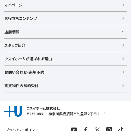
ウスイの不動産情報サイト
マイページ
【借りる】
賃貸住宅
お役立ちコンテンツ
事業用賃貸
店舗情報
【買う】
戸建て（総合）
【横浜エリア】
スタッフ紹介
新築戸建て
金沢文庫店
上大岡店
戸塚店
新横浜店
港北ニュータウン店
中古戸建て
ウスイホームが選ばれる理由
【湘南エリア】
中古マンション
湘南台店
逗子店
茅ヶ崎店
藤沢店
土地
お問い合わせ・来場予約
【横須賀エリア】
投資物件
追浜店
衣笠店
久里浜店
武山店
野比店
馬堀海岸店
ラグジュアリー物件
賃貸物件の解約受付
横須賀中央店
【売る】
売却
ウスイホーム株式会社
〒239-0831 神奈川県横須賀市久里浜２丁目２－３
プライバシーポリシー