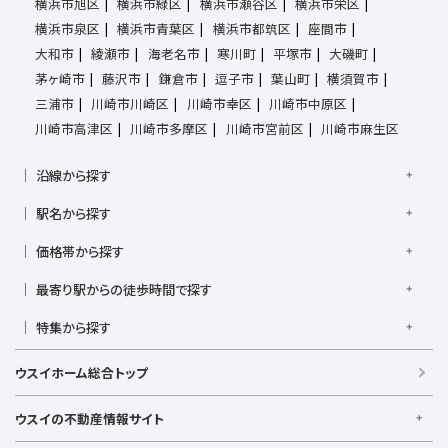
横浜市旭区
横浜市緑区
横浜市瀬谷区
横浜市栄区
横浜市泉区
横浜市青葉区
横浜市都筑区
座間市
大和市
綾瀬市
海老名市
寒川町
平塚市
大磯町
茅ヶ崎市
藤沢市
鎌倉市
逗子市
葉山町
横須賀市
三浦市
川崎市川崎区
川崎市幸区
川崎市中原区
川崎市高津区
川崎市多摩区
川崎市宮前区
川崎市麻生区
沿線から探す
京浜東北線
根岸線
東海道本線
横浜線
南武線
駅名から探す
横須賀線
相模線
鶴見線
湘南新宿ライン宇須
大倉山駅
大船駅
金沢八景駅
金沢文庫駅
鎌倉駅
湘南新宿ライン高海
価格帯から探す
東急東横線
東急田園都市線
上大岡駅
鴨居駅
川崎駅
菊名駅
弘明寺駅
久里浜駅
京急本線
京急久里浜線
京急逗子線
小田急小田原線
1,000万円以下
1,000万円台
2,000万円台
3,000万円台
港南台駅
最寄り駅からの徒歩時間で探す
小机駅
桜木町駅
湘南台駅
新横浜駅
小田急江ノ島線
ブルーライン
グリーンライン
4,000万円台
5,000万円台
6,000万円台
7,000万円台
逗子駅
センター南
中央林間駅
辻堂駅
戸塚駅
駅徒歩1分以内
駅徒歩3分以内
駅徒歩5分以内
みなとみらい線
金沢シーサイドライン
相鉄本線
8,000万円台
特集から探す
9,000万円台
1億円以上
根岸駅
平塚駅
藤沢駅
大和駅
横須賀駅
駅徒歩7分以内
駅徒歩10分以内
駅徒歩15分以内
相鉄いずみ野線
相模鉄道新横浜線
江ノ島電鉄
日当たり良好
ファミリー向け
南向き・南道路の
横須賀中央駅
横浜駅
駅徒歩20分以内
駅徒歩21分以上
ウスイホーム総合トップ
湘南モノレール
LDK15畳以上
海が見える
庭付き
ウスイの不動産情報サイト