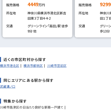
4449
9299
販売価格
万円
販売価格
所在地
神奈川県横浜市港北区新吉
所在地
神奈川
田東３丁目4-4-2
田１丁目
交通
グリーンライン「高田」駅 徒歩
交通
グリーン
9分 他
歩13分
近くの市区町村から探す
横浜市港北区
横浜市都筑区
川崎市宮前区
同じエリアにある駅から探す
武蔵溝ノ口
特集から探す
川崎市高津区の日当たり良好な新築一戸建て