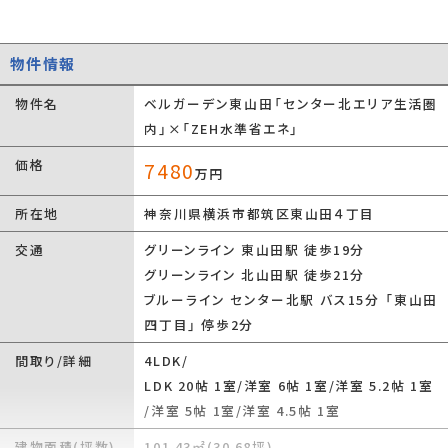
物件情報
物件名
ベルガーデン東山田「センター北エリア生活圏
内」×「ZEH水準省エネ」
価格
7480
万円
所在地
神奈川県横浜市都筑区東山田４丁目
交通
グリーンライン 東山田駅 徒歩19分
グリーンライン 北山田駅 徒歩21分
ブルーライン センター北駅 バス15分 「東山田
四丁目」 停歩2分
間取り/詳細
4LDK/
LDK 20帖 1室
/
洋室 6帖 1室
/
洋室 5.2帖 1室
/
洋室 5帖 1室
/
洋室 4.5帖 1室
建物面積(坪数)
101.43㎡(30.68坪)