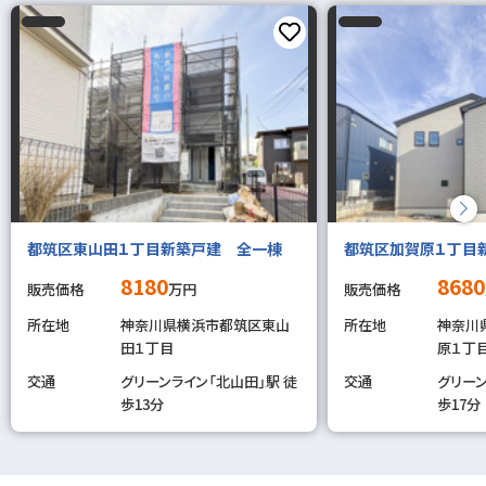
都筑区東山田１丁目新築戸建 全一棟
都筑区加賀原１丁目
8180
8680
販売価格
万円
販売価格
所在地
神奈川県横浜市都筑区東山
所在地
神奈川
田１丁目
原１丁
交通
グリーンライン「北山田」駅 徒
交通
グリーン
歩13分
歩17分