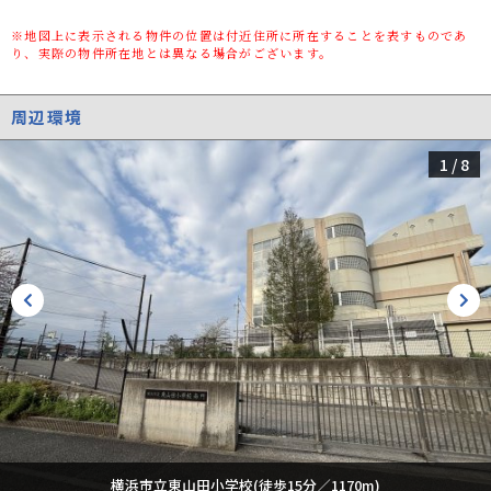
建ぺい率/容積
50%/80%
※地図上に表示される物件の位置は付近住所に所在することを表すものであ
率
り、実際の物件所在地とは異なる場合がございます。
用途地域
第一種低層住居専用
周辺環境
都市計画
市街化区域
1
/
8
種別/構造
新築一戸建/木造
階建
2階建
築年数
新築
総区画数/販売
10区画/7区画
区画数
向き
-
現況
完成済み
その他の法令上
景観法/宅地造成及び特定盛土等規制法/高度
の制限
地区/敷地面積最低限度有
横浜市立東山田小学校(徒歩15分／1170m)