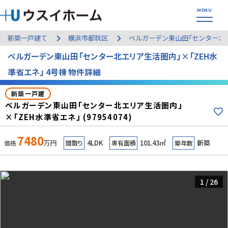
新築一戸建て
横浜市都筑区
ベルガーデン東山田「センター北エ
ベルガーデン東山田「センター北エリア生活圏内」×「ZEH水
準省エネ」 4号棟 物件詳細
新築一戸建
ベルガーデン東山田「センター北エリア生活圏内」
×「ZEH水準省エネ」 (97954074)
7480
万円
4LDK
101.43㎡
新築
価格
間取り
専有面積
築年数
1
/
26