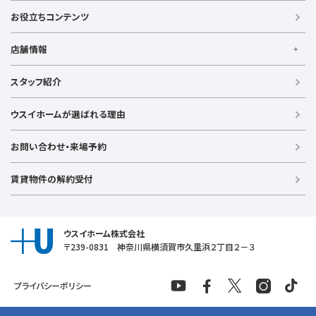
賃貸住宅
お役立ちコンテンツ
事業用賃貸
店舗情報
【買う】
戸建て（総合）
【横浜エリア】
スタッフ紹介
新築戸建て
金沢文庫店
上大岡店
戸塚店
新横浜店
港北ニュータウン店
中古戸建て
ウスイホームが選ばれる理由
【湘南エリア】
中古マンション
湘南台店
逗子店
茅ヶ崎店
藤沢店
土地
お問い合わせ・来場予約
【横須賀エリア】
投資物件
追浜店
衣笠店
久里浜店
武山店
野比店
馬堀海岸店
ラグジュアリー物件
賃貸物件の解約受付
横須賀中央店
【売る】
売却
ウスイホーム株式会社
〒239-0831 神奈川県横須賀市久里浜２丁目２－３
プライバシーポリシー