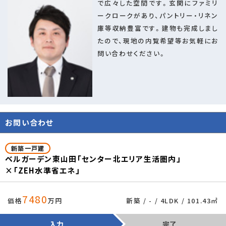
で広々した空間です。玄関にファミリ
ークロークがあり、パントリー・リネン
庫等収納豊富です。建物も完成しまし
たので、現地の内覧希望等お気軽にお
問い合わせください。
お問い合わせ
新築一戸建
×
ベルガーデン東山田「センター北エリア生活圏内」
×「ZEH水準省エネ」
7480
価格
万円
新築 / - / 4LDK / 101.43㎡
入力
完了