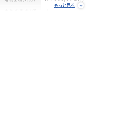
もっと見る
土地の敷金/保
-/-
証金
借地料/借地期
-/-
間
土地権利
所有権
土地面積(坪数)
165.9㎡(50.18坪)
傾斜地部分面積
-
路地状敷地
-
私道負担面積/
-/無
セットバック
高圧線下面積
-
地目/地勢
宅地/平坦
接道状況
一方(南東 公道 6m 間口 8.5m)