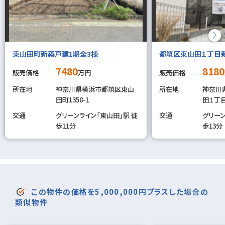
東山田町新築戸建1期全3棟
都筑区東山田１丁目
7480
8180
販売価格
万円
販売価格
所在地
神奈川県横浜市都筑区東山
所在地
神奈川
田町1358-1
田１丁
交通
グリーンライン「東山田」駅 徒
交通
グリーン
歩11分
歩13分
この物件の価格を5,000,000円プラスした場合の
類似物件