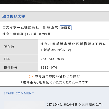
取引態様
一般媒介
引渡時期
2026年8月上旬
取り扱い店舗
設備
日当たり良好/閑静な住宅地/室内洗濯機置
場/フローリング/バルコニー/都市ガス/公営水
ウスイホーム株式会社 新横浜店
地図
道/公共下水/ガスコンロ/コンロ２口以上/食
神奈川県知事 (12) 第10799号
器洗い乾燥機/システムキッチン/対面式キッチ
神奈川県横浜市港北区新横浜３丁目6-
ン/コンロ３口/バス・トイレ別/追焚機能浴室/
所在地
1 新横浜SRビル8階
浴室乾燥機/温水洗浄便座/トイレ２ヶ所/床下
収納/収納豊富/TVモニタ付インターホン/複層
TEL
045-755-7510
ガラス/住戸内覧可能
物件番号
97954074
建築確認番号
第25KAK建確01933号
お電話でお問い合わせの際は
管理コード
97954074
「物件番号」をお伝えいただくとスムーズです
情報更新日
2026年08月03日
STAFF COMMENT
取引条件の有効
2026年08月11日
期限
1階LDKは約20帖あり天井高約2.7ｍ