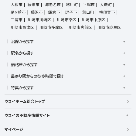
大和市
綾瀬市
海老名市
寒川町
平塚市
大磯町
茅ヶ崎市
藤沢市
鎌倉市
逗子市
葉山町
横須賀市
三浦市
川崎市川崎区
川崎市幸区
川崎市中原区
川崎市高津区
川崎市多摩区
川崎市宮前区
川崎市麻生区
沿線から探す
京浜東北線
根岸線
東海道本線
横浜線
南武線
駅名から探す
横須賀線
相模線
鶴見線
湘南新宿ライン宇須
大倉山駅
大船駅
金沢八景駅
金沢文庫駅
鎌倉駅
湘南新宿ライン高海
価格帯から探す
東急東横線
東急田園都市線
上大岡駅
鴨居駅
川崎駅
菊名駅
弘明寺駅
久里浜駅
京急本線
京急久里浜線
京急逗子線
小田急小田原線
1,000万円以下
1,000万円台
2,000万円台
3,000万円台
港南台駅
最寄り駅からの徒歩時間で探す
小机駅
桜木町駅
湘南台駅
新横浜駅
小田急江ノ島線
ブルーライン
グリーンライン
4,000万円台
5,000万円台
6,000万円台
7,000万円台
逗子駅
センター南
中央林間駅
辻堂駅
戸塚駅
駅徒歩1分以内
駅徒歩3分以内
駅徒歩5分以内
みなとみらい線
金沢シーサイドライン
相鉄本線
8,000万円台
特集から探す
9,000万円台
1億円以上
根岸駅
平塚駅
藤沢駅
大和駅
横須賀駅
駅徒歩7分以内
駅徒歩10分以内
駅徒歩15分以内
相鉄いずみ野線
相模鉄道新横浜線
江ノ島電鉄
日当たり良好
ファミリー向け
南向き・南道路の
横須賀中央駅
横浜駅
駅徒歩20分以内
駅徒歩21分以上
ウスイホーム総合トップ
湘南モノレール
LDK15畳以上
海が見える
庭付き
ウスイの不動産情報サイト
ウスイの不動産情報サイト
マイページ
【借りる】