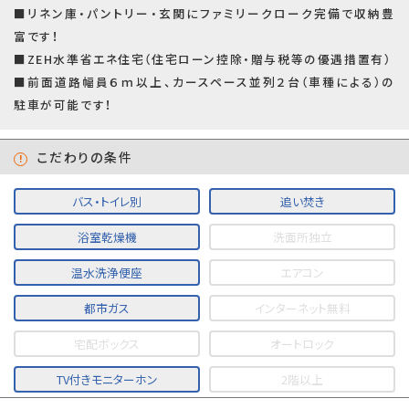
■リネン庫・パントリー・玄関にファミリークローク完備で収納豊
富です！
■ZEH水準省エネ住宅（住宅ローン控除・贈与税等の優遇措置有）
■前面道路幅員６ｍ以上、カースペース並列２台（車種による）の
駐車が可能です！
こだわりの条件
バス・トイレ別
追い焚き
浴室乾燥機
洗面所独立
温水洗浄便座
エアコン
都市ガス
インターネット無料
宅配ボックス
オートロック
TV付きモニターホン
2階以上