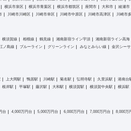
横浜市泉区
横浜市青葉区
横浜市都筑区
座間市
大和市
綾瀬市
市
川崎市川崎区
川崎市幸区
川崎市中原区
川崎市高津区
川崎市
横須賀線
相模線
鶴見線
湘南新宿ライン宇須
湘南新宿ライン高海
江ノ島線
ブルーライン
グリーンライン
みなとみらい線
金沢シーサ
駅
上大岡駅
鴨居駅
川崎駅
菊名駅
弘明寺駅
久里浜駅
港南台
根岸駅
平塚駅
藤沢駅
大和駅
横須賀駅
横須賀中央駅
横浜駅
万円台
4,000万円台
5,000万円台
6,000万円台
7,000万円台
8,000