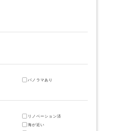
り
パノラマあり
リノベーション済
海が近い