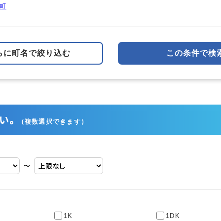
町
らに町名で絞り込む
この条件で検
い。
（複数選択できます）
〜
1K
1DK