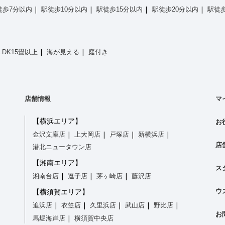
徒歩7分以内
駅徒歩10分以内
駅徒歩15分以内
駅徒歩20分以内
駅徒歩
LDK15畳以上
海が見える
庭付き
店舗情報
マ
【横浜エリア】
お
金沢文庫店
上大岡店
戸塚店
新横浜店
店
港北ニュータウン店
【湘南エリア】
ス
湘南台店
逗子店
茅ヶ崎店
藤沢店
ウ
【横須賀エリア】
追浜店
衣笠店
久里浜店
武山店
野比店
お
馬堀海岸店
横須賀中央店