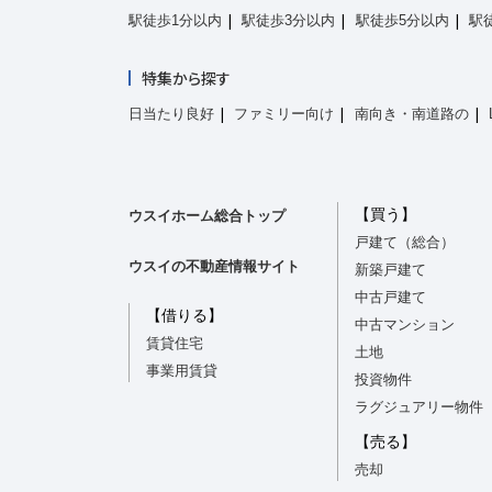
駅徒歩1分以内
駅徒歩3分以内
駅徒歩5分以内
駅
特集から探す
日当たり良好
ファミリー向け
南向き・南道路の
【買う】
ウスイホーム総合トップ
戸建て（総合）
ウスイの不動産情報サイト
新築戸建て
中古戸建て
【借りる】
中古マンション
賃貸住宅
土地
事業用賃貸
投資物件
ラグジュアリー物件
【売る】
売却