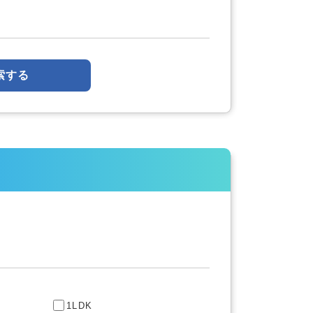
索する
1LDK