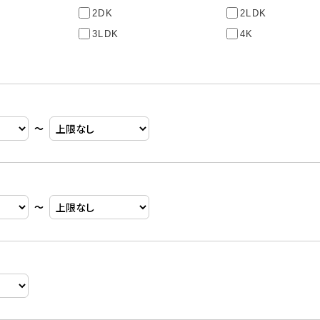
2DK
2LDK
3LDK
4K
〜
〜