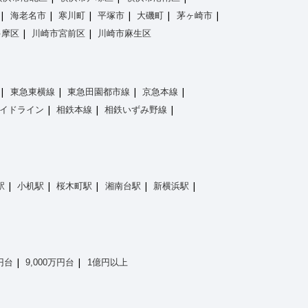
海老名市
寒川町
平塚市
大磯町
茅ヶ崎市
多摩区
川崎市宮前区
川崎市麻生区
東急東横線
東急田園都市線
京急本線
イドライン
相鉄本線
相鉄いずみ野線
駅
小机駅
桜木町駅
湘南台駅
新横浜駅
万円台
9,000万円台
1億円以上