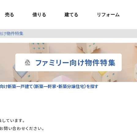
売る
借りる
建てる
リフォーム
向け物件特集
事業用TOP
土地
ウスイホームの家づくり
ショールーム
セミナー・講座
投資物件
施工事例
リフォームの流れ
オーナー様へ
額制注文住宅）
ームの魅力
エリアから探す
ョン）
ラグジュアリー物件
お問い合わせ
企画住宅）
路線から探す
ファミリー向け物件特集
マイページ
ート・賃貸
ュー
マイページ
ー向け新築一戸建て（新築一軒家・新築分譲住宅）を探す
集しています。
お問い合わせください。