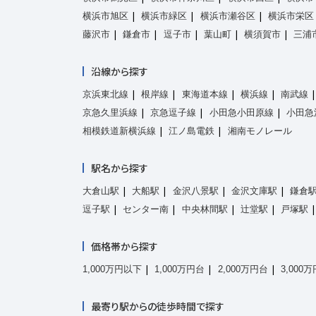
横浜市旭区
横浜市緑区
横浜市瀬谷区
横浜市栄区
藤沢市
鎌倉市
逗子市
葉山町
横須賀市
三浦
沿線から探す
京浜東北線
根岸線
東海道本線
横浜線
南武線
京急久里浜線
京急逗子線
小田急小田原線
小田急
相模鉄道新横浜線
江ノ島電鉄
湘南モノレール
駅名から探す
大倉山駅
大船駅
金沢八景駅
金沢文庫駅
鎌倉
逗子駅
センター南
中央林間駅
辻堂駅
戸塚駅
価格帯から探す
1,000万円以下
1,000万円台
2,000万円台
3,000
最寄り駅からの徒歩時間で探す