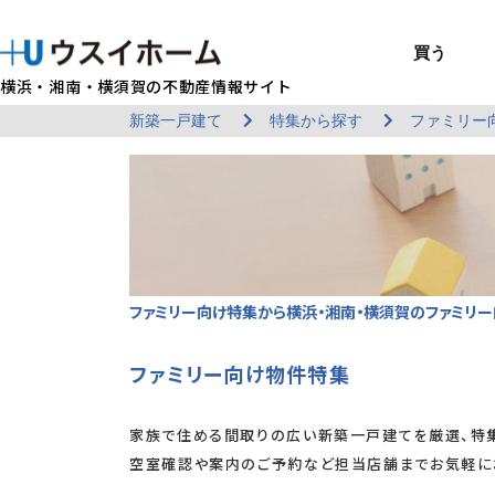
買う
横浜・湘南・横須賀の不動産情報サイト
新築一戸建て
特集から探す
ファミリー
BUY
SELL
RENT
U-CASA
REFORM
MANAGEMENT
COMPANY INFO
戸建て（総合）
売るTOP
賃貸住宅TOP
建てるTOP
リフォームTOP
貸すTOP
企業情報TOP
買う
売る
借りる
建てる
リフォーム
貸す
企業情報
新築戸建て
建物状況調査
エリアから探す
U-nifty（定
ウスイのリフォ
お悩み解決
店舗情報
（インスペクシ
中古戸建て
路線から探す
Kit-U（高性能
施工事例
サービス一覧
採用情報
レントホーム
中古マンション
マイページ
収益物件／アパ
リフォームメニ
管理委託の流れ
お問い合わせ
ファミリー向け特集から横浜・湘南・横須賀のファミリ
ファミリー向け物件特集
家族で住める間取りの広い新築一戸建てを厳選、特
空室確認や案内のご予約など担当店舗までお気軽に