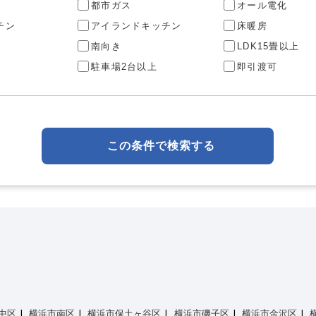
都市ガス
オール電化
チン
アイランドキッチン
床暖房
南向き
LDK15畳以上
駐車場2台以上
即引渡可
この条件で検索する
中区
横浜市南区
横浜市保土ヶ谷区
横浜市磯子区
横浜市金沢区