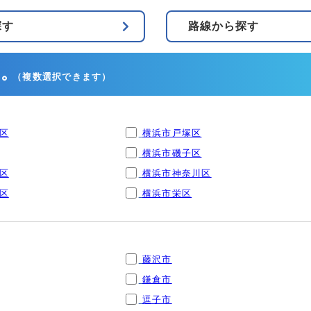
探す
路線から探す
。
（複数選択できます）
区
横浜市戸塚区
横浜市磯子区
区
横浜市神奈川区
区
横浜市栄区
藤沢市
鎌倉市
逗子市