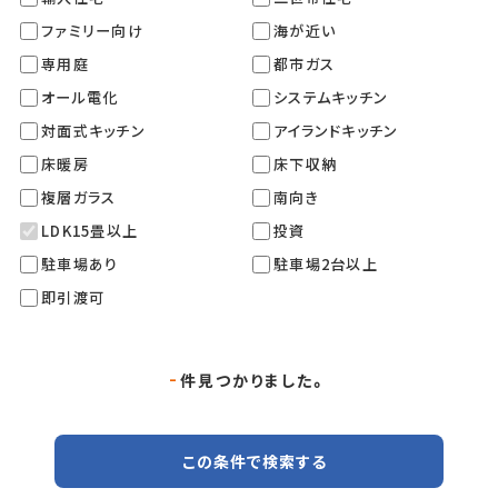
ファミリー向け
海が近い
専用庭
都市ガス
オール電化
システムキッチン
対面式キッチン
アイランドキッチン
床暖房
床下収納
複層ガラス
南向き
LDK15畳以上
投資
駐車場あり
駐車場2台以上
即引渡可
-
件見つかりました。
この条件で検索する