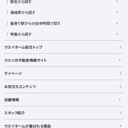
駅名から探す
横須賀線
相模線
鶴見線
湘南新宿ライン宇須
大倉山駅
大船駅
金沢八景駅
金沢文庫駅
鎌倉駅
湘南新宿ライン高海
価格帯から探す
東急東横線
東急田園都市線
上大岡駅
鴨居駅
川崎駅
菊名駅
弘明寺駅
久里浜駅
京急本線
京急久里浜線
京急逗子線
小田急小田原線
1,000万円以下
1,000万円台
2,000万円台
3,000万円台
港南台駅
最寄り駅からの徒歩時間で探す
小机駅
桜木町駅
湘南台駅
新横浜駅
小田急江ノ島線
ブルーライン
グリーンライン
4,000万円台
5,000万円台
6,000万円台
7,000万円台
逗子駅
センター南
中央林間駅
辻堂駅
戸塚駅
駅徒歩1分以内
駅徒歩3分以内
駅徒歩5分以内
みなとみらい線
金沢シーサイドライン
相鉄本線
8,000万円台
特集から探す
9,000万円台
1億円以上
根岸駅
平塚駅
藤沢駅
大和駅
横須賀駅
駅徒歩7分以内
駅徒歩10分以内
駅徒歩15分以内
相鉄いずみ野線
相模鉄道新横浜線
江ノ島電鉄
日当たり良好
ファミリー向け
南向き・南道路の
横須賀中央駅
横浜駅
駅徒歩20分以内
駅徒歩21分以上
ウスイホーム総合トップ
湘南モノレール
LDK15畳以上
海が見える
庭付き
ウスイの不動産情報サイト
ウスイの不動産情報サイト
マイページ
【借りる】
賃貸住宅
お役立ちコンテンツ
事業用賃貸
店舗情報
【買う】
戸建て（総合）
【横浜エリア】
スタッフ紹介
新築戸建て
金沢文庫店
上大岡店
戸塚店
新横浜店
港北ニュータウン店
中古戸建て
ウスイホームが選ばれる理由
【湘南エリア】