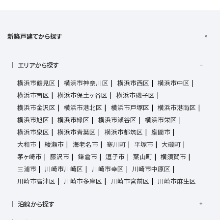
新築戸建てから探す
エリアから探す
横浜市鶴見区
横浜市神奈川区
横浜市西区
横浜市中区
横浜市南区
横浜市保土ヶ谷区
横浜市磯子区
横浜市金沢区
横浜市港北区
横浜市戸塚区
横浜市港南区
横浜市旭区
横浜市緑区
横浜市瀬谷区
横浜市栄区
横浜市泉区
横浜市青葉区
横浜市都筑区
座間市
大和市
綾瀬市
海老名市
寒川町
平塚市
大磯町
茅ヶ崎市
藤沢市
鎌倉市
逗子市
葉山町
横須賀市
三浦市
川崎市川崎区
川崎市幸区
川崎市中原区
川崎市高津区
川崎市多摩区
川崎市宮前区
川崎市麻生区
沿線から探す
京浜東北線
根岸線
東海道本線
横浜線
南武線