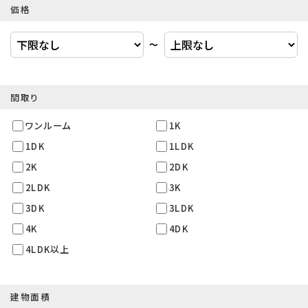
価格
〜
間取り
ワンルーム
1K
1DK
1LDK
2K
2DK
2LDK
3K
3DK
3LDK
4K
4DK
4LDK以上
建物面積