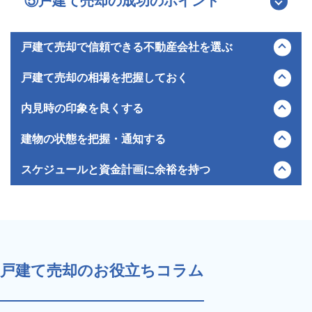
⑤戸建て売却の成功のポイント
住宅地や、車道から階段を長く登る必要がある傾斜地の戸建て
戸建て売却で信頼できる不動産会社を選ぶ
不動産会社を選ぶ際、最も高い査定額を出した会社に依頼しが
戸建て売却の相場を把握しておく
ちですが、それは危険です。高い査定額が必ずしも売れる金額
とは限りません。
売却を成功させるには、売主自身が大まかな相場を知っておく
内見時の印象を良くする
重要なのは、その価格の根拠（類似物件の成約事例など）、具
ことが大切です。相場を知らないと、不動産会社の査定額が適
体的な販売戦略を持っているかどうかです。
正なのか判断できず、高すぎて売れ残ったり、逆に安く手放し
購入希望者が内覧に来た際、最初の数秒で抱く第一印象が売却
建物の状態を把握・通知する
戸建ては物件ごとの特徴や地域を深く理解している担当者でな
て損をしたりする可能性があります。
の成功を左右します。
いと魅力が伝わりません。
特に戸建ては、土地の条件や建物の状態で価格が大きく変わる
特に玄関の明るさや臭い、水回り（キッチン、浴室）は徹底的
戸建てはマンションに比べ、雨漏りやシロアリ、設備の故障な
スケジュールと資金計画に余裕を持つ
複数社に依頼し、査定額の高さだけでなく、担当者の熱意、レ
ため、マンションよりも判断が難しくなります。まずは近隣で
にケアしましょう。
どのリスク管理が重要視されます。契約後に欠陥が見つかると
スポンスの速さ、相性を比較検討して、信頼できる不動産会社
似たような家がいくらで売りに出ているか、ポータルサイトな
居住中の売却であっても、不用品を処分して部屋を広く見せる
トラブルの原因となるため、不具合は隠さずに告知書へ記載し
戸建て売却は、査定から引き渡しまで一般的に3〜6か月、長
を選びましょう。
どでチェックしてみましょう。近隣の競合物件や相場を正しく
整理整頓は必須です。場合によってはプロによるハウスクリー
ましょう。
ければそれ以上かかることもあります。転勤や住み替えで売り
把握し、高すぎず安すぎない価格設定が必要です。
ニングを入れることで、物件の印象は劇的に良くなります。
さらに推奨されるのが「ホームインスペクション（住宅診
急ぐと、足元を見られて安く買い叩かれる可能性があります。
買主がここで生活したいとポジティブなイメージを持てるよ
断）」の実施です。建物のコンディションを第三者の専門家が
いつまでに売りたいか、最低いくら手元に残したいかを明確に
う、綺麗な空間づくりを意識しましょう。
チェックしお墨付きを与えることで、買主の不安を解消できま
し、余裕を持ったスケジュールを組みましょう。
戸建て売却のお役立ちコラム
す。
また、住宅ローンが残っている場合は、売却代金で完済できる
値引き交渉を抑制する材料にもなり、円滑で安全な取引につな
か、手出し資金が必要になるか等のシミュレーションを事前に
がります。
行っておくことが大切です。