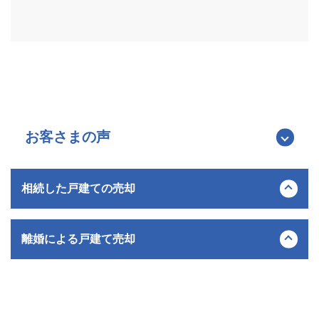
お客さまの声
相続した戸建ての売却
三浦市 / 50代 / 男性
離婚による戸建て売却
間取り
専有面積
3DK
約85㎡
三浦市 / 40代 / 男性
築年数
売却価格
約40年
3,700万円
間取り
専有面積
売却期間
4LDK
売却時期
約100㎡
約3か月
2025年11月