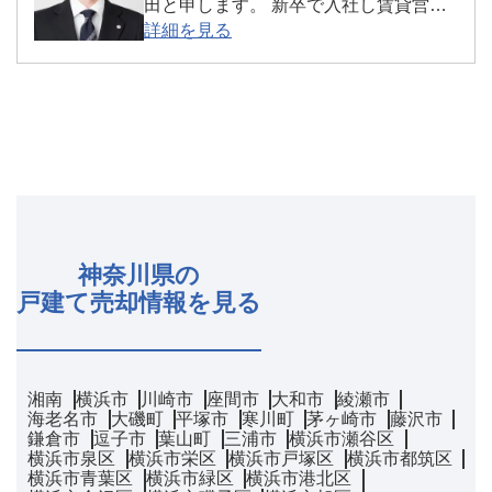
ている「地元・横須賀」、横須賀の酸
田と申します。 新卒で入社し賃貸営
詳細を見る
いも甘いも熟知しておりますので、何
業・売買営業・店長・エリアマネージ
でもお気軽にご相談ください。
ャーを経て、今年より横須賀Bブロック
のブロック長及び追浜店の店長を兼任
することになりました。 今年で42歳と
なりますが、「気持ちと行動量」で
は、今でも若手に負けない自信がござ
いますので、お気軽にお問い合わせく
ださいませ。
神奈川県の
戸建て売却情報を見る
湘南
横浜市
川崎市
座間市
大和市
綾瀬市
海老名市
大磯町
平塚市
寒川町
茅ヶ崎市
藤沢市
鎌倉市
逗子市
葉山町
三浦市
横浜市瀬谷区
横浜市泉区
横浜市栄区
横浜市戸塚区
横浜市都筑区
横浜市青葉区
横浜市緑区
横浜市港北区