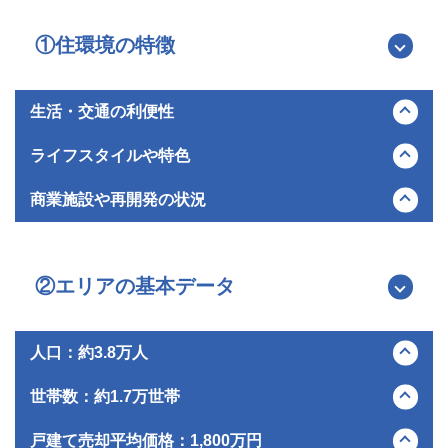
築年数
売却価格
約15年
約2,500万円
お客さまのコメント
売却期間
売却時期
8か月
2025年11月
①住環境の特徴
相続した実家の処分にあたり「できれば3か月以内に形に
したい」というお願いを含めてのご相談でした。
お客さまのコメント
仕事の合間に電話やメールでやり取りをさせていただい
生活・交通の利便性
たのですが、疑問点や書類の確認事項を送るといつもす
離婚に伴う売却ということで精神的に余裕がない時期が
三浦市は京浜急行電鉄の三浦海岸駅や三崎口駅を主要な交通拠
ぐに折り返しの返答が届き、対応の早さに何度も助けら
続きましたが、担当の方には少しでも高く売りたいとい
ライフスタイルや特色
点としており、横浜や品川方面へのアクセスが可能です。
れました。
う希望をお伝えしていました。
日常の買い物については、主要駅周辺や幹線道路沿いにスーパ
三浦半島の最南端に位置し、三方を海に囲まれた自然豊かな環
また、スケジュールの都合や相続に関する漠然とした不
納得のいく売却まで8か月、寄り添い続けてくれたことに
商業施設や再開発の状況
ーマーケットやドラッグストアが点在しているため最低限の利
境が最大の特色です。全国有数のマグロの水揚げを誇る三崎漁
安に対しても、常に親身に耳を傾けていただきました。
は感謝しかありません。
便性は確保されていますが、大型のショッピングモールなどを
港や、三浦大根などに代表される農業が盛んで、新鮮な海の幸
市内には日常使いの中規模スーパーや地元商店が中心で、大型
目標としていた約3か月で納得のいく売却が完了し、無事
また、日中の仕事が忙しく連絡が不規則になりがちでし
利用する場合は市外へ足を運ぶ必要があります。
と山の幸を日常的に楽しむことができます。
商業施設は少ない状況です。
に大きな肩の荷が下りた心地です。親切かつ丁寧にご対
たが、メッセージを送るとすぐに返信があり、その誠実
マリンスポーツや釣り、ハイキングなど自然を活かしたレジャ
一方で地域活性化に向けた再開発が進行しており、特に三崎漁
②エリアの基本データ
応いただき、本当にありがとうございました。
さもありがたかったです。
ーの拠点としても人気が高く、海風を感じながらスローライフ
港周辺では大手企業グループと市が連携し、
を送りたい移住者やセカンドハウス層に支持されているエリア
2033年頃の全面開業を目指して飲食店やスパ、宿泊施設を含
です。
む複合施設を整備する大規模なプロジェクトが始動していま
人口：約3.8万人
す。
三浦市は長年にわたり人口減少の傾向が続いており、少子高齢
世帯数：約1.7万世帯
化が顕著に進行しています。
市外からの移住促進や若年層の定着を図ることが自治体として
人口の減少に連動して世帯数も緩やかな減少傾向にあります
戸建て売却平均価格：1,800万円