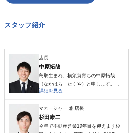
スタッフ紹介
店長
中原拓哉
鳥取生まれ、横須賀育ちの中原拓哉
（なかはら たくや）と申します。 幼
詳細を見る
稚園、小学校、中学校、高校と横須賀
市内の学校で、大学時代も横須賀から
マネージャー 兼 店長
の通学でした。そのままウスイホーム
杉田康二
に就職となったので、ずっと横須賀で
生活しております。 約40年間住み続け
今年で不動産営業19年目を迎えます杉