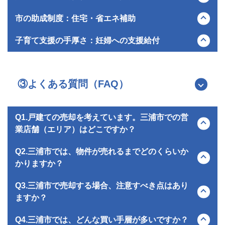
の大きな課題となっており、人口減少の歯止めに向けた様々な
が、核家族化の進行や単身世帯の増加といった現代のライフス
地域活性化策が急務とされています。
タイルの変化により、人口の減少スピードと比較すると世帯数
海の眺望が優れた物件や三浦海岸駅の徒歩圏内にある戸建て
市の助成制度：住宅・省エネ補助
の減少幅はやや緩やかに留まっています。
は、移住者やセカンドハウス需要に支えられて比較的安定した
価格で取引が行われます。
三浦市では市民の生活環境の向上と環境負荷の低減を目的とし
子育て支援の手厚さ：妊婦への支援給付
対照的に、築年数が経過し駅からのアクセスに乏しい郊外の物
て、家庭用の太陽光発電設備や蓄電池の導入を支援する補助金
件は需要が限られるため、価格が下落しやすい環境となってい
制度などを設けています。
2025年4月から新制度として「三浦市妊婦のための支援給付」
ます。
これにより、各家庭における光熱費負担の軽減と、再生可能エ
がスタートし、妊娠の届出時と出産後の2回に分けて子ども一
ネルギーの普及促進を同時に図る取り組みが積極的に行われて
人あたり合計10万円が支給されます。
③よくある質問（FAQ）
います。
また、小児医療費助成制度により保険診療内の自己負担額が無
料となるなど、子育て世帯に対する経済的支援が手厚くなって
います。
Q1.戸建ての売却を考えています。三浦市での営
業店舗（エリア）はどこですか？
・武山店
Q2.三浦市では、物件が売れるまでどのくらいか
京浜急行線「三崎口」駅からバス「縦貫道下」バス停から徒歩
かりますか？
1分
一般的な戸建ての場合、売り出してから売買契約が成立するま
Q3.三浦市で売却する場合、注意すべき点はあり
・野比店
で平均して3か月から半年程度かかることが多いです。三浦市
ますか？
京浜急行線「ＹＲＰ野比」駅から徒歩5分
はエリアによって需要に大きな差があるため、三浦海岸駅周辺
や海が見える人気の立地であれば早期売却が期待できますが、
塩害への対策状況や建物の状態確認が重要なポイントになりま
Q4.三浦市では、どんな買い手層が多いですか？
地域の情報に精通したスタッフがお客様を全力でサポートいた
駅から遠いバス便エリアや築年数が経過している物件の場合は