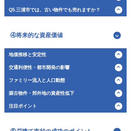
す。三浦市は海に囲まれた地形のため、海沿いの物件では外壁
します。
見学者が現れるまでに時間がかかり、半年以上の長期戦になる
や設備に塩害による劣化が見られることがあります。売却前に
地元で住み替えを希望するファミリー層やシニア層に加え、都
Q5.三浦市では、古い物件でも売れますか？
どうぞお近くの店舗へお気軽にお立ち寄りください。
ことも珍しくありません。
屋根や外壁の痛みを点検し、必要に応じて修繕履歴を買い手に
心からの移住者やセカンドハウスを求める層が一定数存在する
共有することで安心感を与えられます。また、市街化調整区域
のが特徴です。近年はテレワークの普及により、自然豊かな環
古い物件でも売却は可能ですが、建物の状態や立地によって売
などの建築制限があるエリアも存在するため、事前に物件の法
境でのんびりと暮らしたいと考える現役世代の流入も見られま
りやすさは大きく変わります。リノベーションを前提に安価な
的な規制を把握しておくことが重要です。
す。特にマリンスポーツや釣りといった趣味を楽しむための拠
古家を探している層や、ご自身で改修を楽しみたいという買い
④将来的な資産価値
点として、海へのアクセスが良い物件を探している市外・県外
手も存在するため、そのままの状態で売り出すことも一つの方
からの購入希望者も目立ちます。
法です。ただし老朽化が著しく雨漏りなどの瑕疵がある場合
は、更地にして土地として売却した方が買い手がつきやすいケ
地価推移と安定性
ースもあるため、不動産会社との相談が重要です。
三浦市の地価は全体として長期的な下落傾向が続いていました
交通利便性・都市開発の影響
が、近年は三浦海岸駅周辺などの利便性の高いエリアを中心に
下落幅が縮小し、わずかに上昇する動きも見られます。一方で
京急線の終点である三崎口駅などを有し都心へのアクセスには
ファミリー流入と人口動態
バス便エリアや内陸部では依然として厳しい状況が続いてお
一定の時間がかかりますが、三崎漁港周辺では商業施設や宿泊
り、市内のエリア間における資産価値の二極化がより鮮明にな
施設を伴う大規模な再開発が進行しており、2033年頃の全面
市全体の人口は減少と高齢化が顕著ですが、テレワークの定着
築古物件・郊外地の資産性低下
っています。全体的な安定性は高いとは言えず、個々の物件が
開業を目指しています。こうした地域活性化に直結する都市開
や独自のライフスタイルを求める層の増加により、一部で子育
持つ立地条件が資産価値を大きく左右する市場です。
発が順調に進めば、交流人口の増加を通じて周辺エリアのイン
て世代の移住やファミリー層の流入が見られます。市が2025
駅から遠い郊外の分譲地や傾斜地に建つ築年数の古い戸建て
注目ポイント
フラ整備が促進され、長期的には地域の不動産需要を喚起し資
年から手厚い妊婦支援や補助金制度を開始するなど、定住促進
は、建物の老朽化に加えて日々の生活利便性の低さが敬遠さ
産価値を下支えするプラスの効果が期待されています。
に向けた施策を強化しているため、若い世代の定着が進めば将
れ、資産価値の低下が避けられない状況です。購入後に必要と
資産性が高いエリア：三浦海岸駅の徒歩圏内や、海を直接望む
来的な住宅需要の維持と資産価値の安定化につながる可能性が
なるリフォームや修繕の費用を考慮すると総額が割高になりや
ことができる海沿いの高台エリア
あります。
すいため、買い手がつきにくくなっています。
リスクありのエリア：駅からバスで長時間かかる内陸部の古い