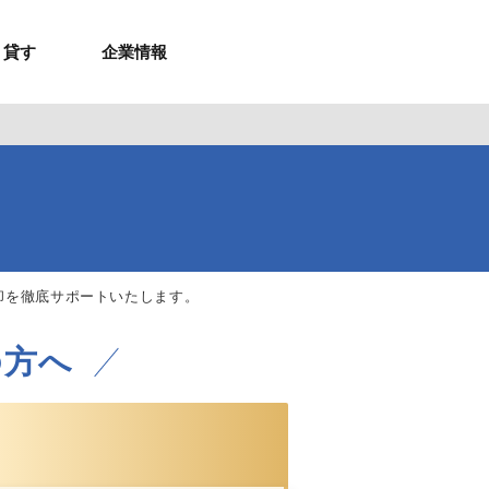
貸す
企業情報
お問合せ
お問合せ
無料お見積もり
お問い合わせ
来店予約
資料請求
メルマガ登録
お問合せ
セミナー申し込み
来店予約
却を徹底サポートいたします。
の方へ