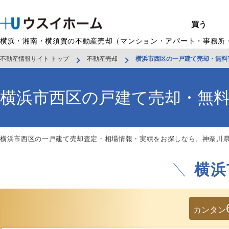
買う
横浜・湘南・横須賀の不動産売却（マンション・アパート・事務所
不動産情報サイト トップ
不動産売却
横浜市西区の一戸建て売却・無料
戸建て（総合）
売るTOP
賃貸住宅TOP
建てるTOP
リフォームTOP
貸すTOP
企業情報TOP
BUY
SELL
RENT
U-CASA
REFORM
MANAGEMENT
COMPANY INFO
買う
売る
借りる
建てる
リフォーム
貸す
企業情報
新築戸建て
建物状況調査
エリアから探す
U-nifty（定
ウスイのリフォ
お悩み解決
店舗情報
（インスペクシ
横浜市西区の戸建て売却・無
中古戸建て
路線から探す
Kit-U（高性能
施工事例
サービス一覧
採用情報
レントホーム
中古マンション
マイページ
収益物件／アパ
リフォームメニ
管理委託の流れ
お問い合わせ
横浜市西区の一戸建て売却査定・相場情報・実績をお探しなら、神奈川
横浜
カンタン