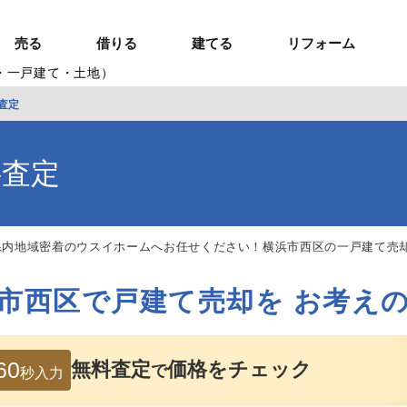
売る
借りる
建てる
リフォーム
・一戸建て・土地）
査定
事業用TOP
土地
ウスイホームの家づくり
ショールーム
セミナー・講座
投資物件
施工事例
リフォームの流れ
オーナー様へ
額制注文住宅）
ームの魅力
エリアから探す
ョン）
料査定
ラグジュアリー物件
お問い合わせ
企画住宅）
路線から探す
マイページ
ート・賃貸
ュー
マイページ
県内地域密着のウスイホームへお任せください！横浜市西区の一戸建て売
市西区で戸建て売却を
お考え
60
無料査定
価格をチェック
で
秒入力