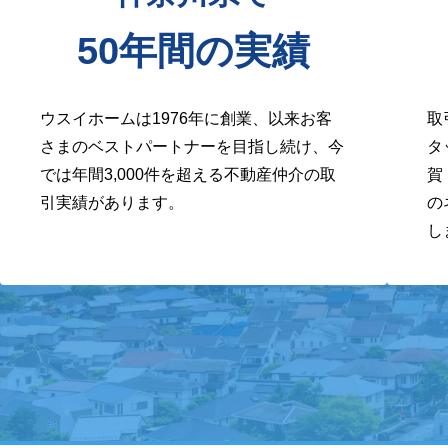
50年間の実績
ウスイホームは1976年に創業、以来お客
取
さまのベストパートナーを目指し続け、今
タ
では年間3,000件を超える不動産仲介の取
賀
引実績があります。
の
し