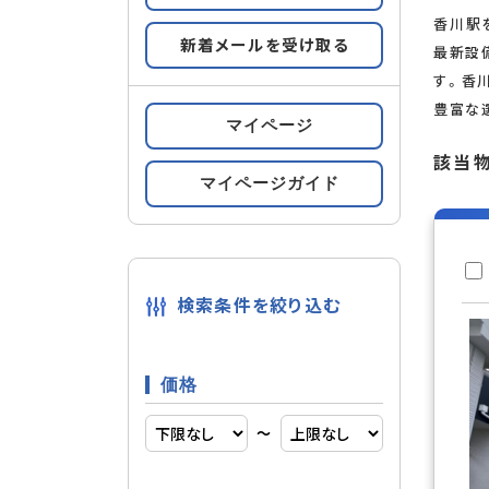
香川駅
新着メールを受け取る
すべての条件をみる
最新設
条件の
す。香
豊富な
マイページ
都市ガス
設備
該当
マイページガイド
複層ガラ
内装
検索条件を絞り込む
輸入住宅
建物構造
価格
〜
南向き
部屋構造