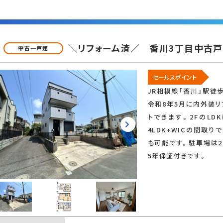
＼リフォーム済／ 香川3丁目中古
中古一戸建
セールスポイント
JR相模線「香川」駅徒
令和8年5月に内外装リ
トできます。2FのLD
4LDK+WICの間取
も可能です。駐車場は
5年保証付きです。