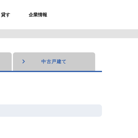
貸す
企業情報
お問合せ
お問合せ
無料お見積もり
お問い合わせ
来店予約
資料請求
メルマガ登録
お問合せ
セミナー申し込み
来店予約
中古戸建て