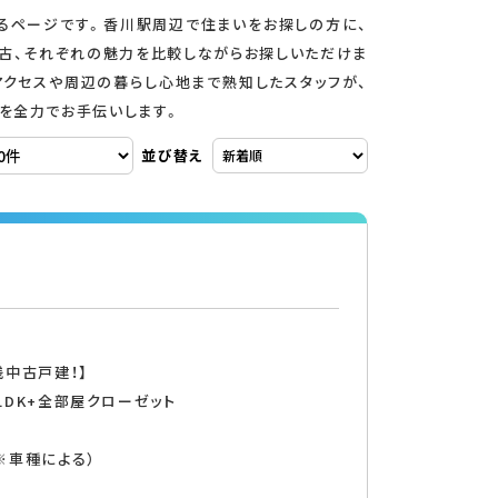
るページです。香川駅周辺で住まいをお探しの方に、
古、それぞれの魅力を比較しながらお探しいただけま
クセスや周辺の暮らし心地まで熟知したスタッフが、
を全力でお手伝いします。
並び替え
浅中古戸建！】
LDK+全部屋クローゼット
済
※車種による）