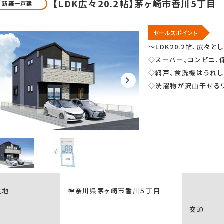
【LDK広々20.2帖】茅ヶ崎市香川5丁目
新築一戸建
セールスポイント
～LDK20.2帖、広々
◇スーパー、コンビニ、
◇網戸、食洗機はうれし
◇洗濯物が沢山干せるワ
在地
神奈川県茅ヶ崎市香川５丁目
交通