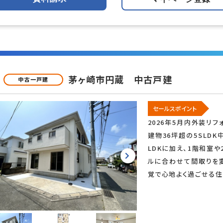
良好
閑静な住宅地
海が近い
茅ヶ崎市円蔵 中古戸建
中古一戸建
ー向け
投資
即引渡可
セールスポイント
2026年5月内外装リ
建物36坪超の5SLD
ム済
リノベーション済
LDKに加え、1階和室
ルに合わせて間取りを
覚で心地よく過ごせる住
この条件で検
見つかりました。