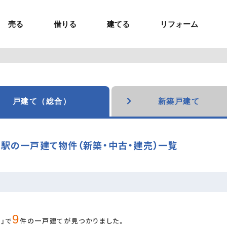
売る
借りる
建てる
リフォーム
事業用TOP
土地
ウスイホームの家づくり
ショールーム
セミナー・講座
投資物件
施工事例
リフォームの流れ
オーナー様へ
額制注文住宅）
ームの魅力
エリアから探す
ョン）
ラグジュアリー物件
お問い合わせ
企画住宅）
路線から探す
戸建て（総合）
新築戸建て
マイページ
ート・賃貸
ュー
マイページ
駅の一戸建て物件（新築・中古・建売）一覧
9
」で
件の一戸建てが見つかりました。