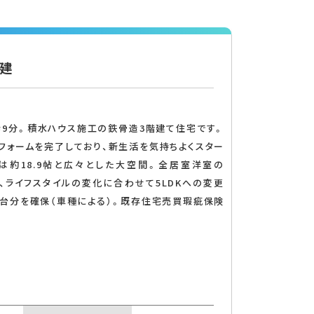
戸建
歩9分。積水ハウス施工の鉄骨造3階建て住宅です。
フォームを完了しており、新生活を気持ちよくスター
Kは約18.9帖と広々とした大空間。全居室洋室の
りで、ライフスタイルの変化に合わせて5LDKへの変更
2台分を確保（車種による）。既存住宅売買瑕疵保険