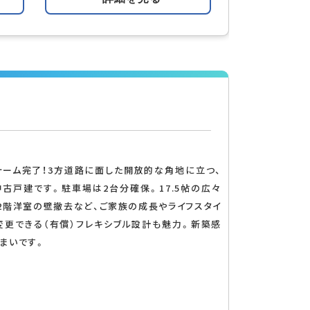
フォーム完了！3方道路に面した開放的な角地に立つ、
K中古戸建です。駐車場は2台分確保。17.5帖の広々
や2階洋室の壁撤去など、ご家族の成長やライフスタイ
変更できる（有償）フレキシブル設計も魅力。新築感
まいです。
索する