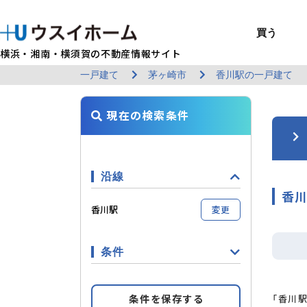
買う
横浜・湘南・横須賀の不動産情報サイト
一戸建て
茅ヶ崎市
香川駅の一戸建て
BUY
SELL
RENT
U-CASA
REFORM
MANAGEMENT
COMPANY INFO
戸建て（総合）
売るTOP
賃貸住宅TOP
建てるTOP
リフォームTOP
貸すTOP
企業情報TOP
買う
売る
借りる
建てる
リフォーム
貸す
企業情報
新築戸建て
建物状況調査
エリアから探す
U-nifty（定
ウスイのリフォ
お悩み解決
店舗情報
現在の検索条件
（インスペクシ
中古戸建て
路線から探す
Kit-U（高性能
施工事例
サービス一覧
採用情報
レントホーム
中古マンション
マイページ
収益物件／アパ
リフォームメニ
管理委託の流れ
お問い合わせ
沿線
香川
香川駅
変更
条件
条件を保存する
「香川駅