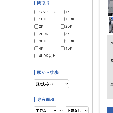
間取り
ワンルーム
1K
駐車場あ
駐車場
1DK
1LDK
2K
2DK
2LDK
3K
専用庭
庭
3DK
3LDK
4K
4DK
4LDK以上
システム
キッチン
駅から徒歩
床暖房
空調
専有面積
〜
床下収納
収納