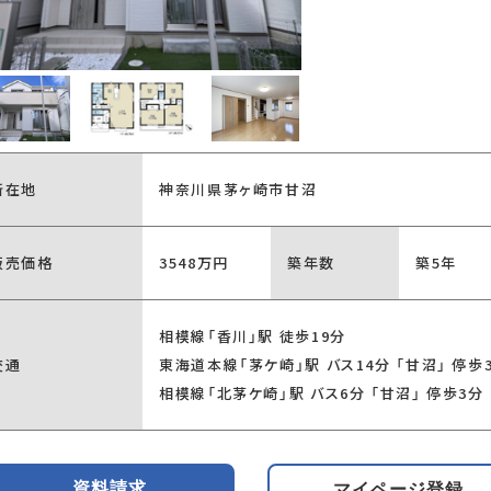
り
駐車場2台以上
所在地
神奈川県茅ヶ崎市甘沼
販売価格
3548万円
築年数
築5年
キッチン
対面式キッチン
アイランドキッ
相模線「香川」駅 徒歩19分
交通
東海道本線「茅ケ崎」駅 バス14分 「甘沼」 停歩
相模線「北茅ケ崎」駅 バス6分 「甘沼」 停歩3分
資料請求
マイページ登録