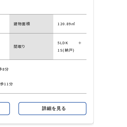
建物面積
120.89㎡
5LDK＋
間取り
1S(納戸)
歩8分
歩11分
詳細を見る