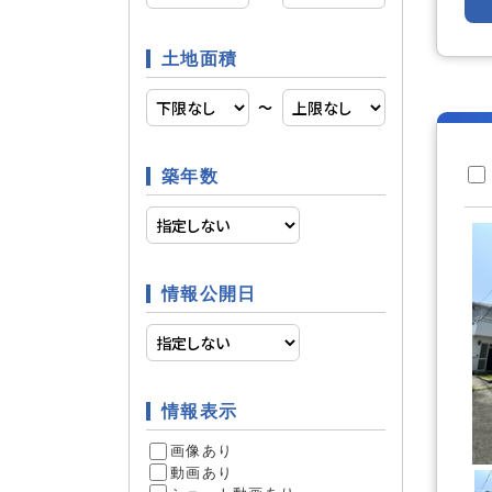
土地面積
日当たり
立地条件
〜
築年数
ファミリ
条件
情報公開日
リフォー
リフォーム
9
情報表示
件
画像あり
動画あり