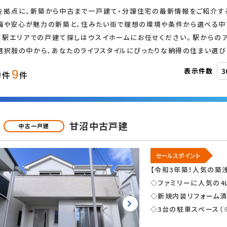
を拠点に、新築から中古まで一戸建て・分譲住宅の最新情報をご紹介す
備や安心が魅力の新築と、住みたい街で理想の環境や条件から選べる中
追加・変更
川駅エリアでの戸建て探しはウスイホームにお任せください。駅からのア
選択肢の中から、あなたのライフスタイルにぴったりな納得の住まい選び
オール電化
表示件数
9
物件
件
ス
甘沼中古戸建
中古一戸建
セールスポイント
二世帯住宅
【令和3年築！人気の築
◇ファミリーに人気の4
◇新規内装リフォーム
◇3台の駐車スペース（
LDK15畳以上