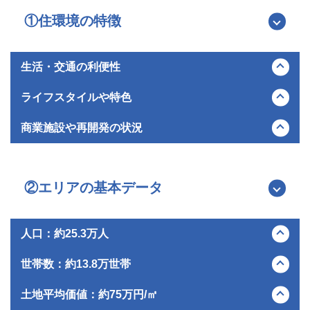
売却期間
売却時期
1年6か月
2025年10月
①住環境の特徴
お客さまのコメント
生活・交通の利便性
資産整理として更地の売却をお任せいたしました。金額
神奈川区は、横浜駅をはじめとする多数の駅や路線が利用可能
の大きさもあり、1年半という長い月日がかかりました
ライフスタイルや特色
で、交通利便性の高さが魅力です。JR京浜東北線、横浜線、
が、担当者様は決して途中で諦めることなく、私の焦り
東急東横線、京急本線、市営地下鉄などが走り、都内や横浜中
神奈川区は、海側の先進的な都市空間と内陸部の閑静で自然豊
や不安を優しく受け止め、根気よく寄り添い続けてくだ
商業施設や再開発の状況
心部、新横浜方面へスムーズにアクセスできます。
かな住宅街、そして昔ながらの下町情景が共存する多様性を持
さいました。
交通網が発達しているため、通勤・通学はもちろん、休日のお
つエリアです。
横浜駅周辺や臨海部のポートサイド地区、コットンハーバー地
これほど長期間にわたる活動の中でも、いつご連絡して
出かけにも便利な住環境が整っています。
六角橋商店街など、昭和の面影を残す活気ある商店街もあるた
区では大規模な再開発が進み、大型商業施設「横浜ベイクォー
も即座に対応し、どのような質問にも快く答えてくださ
め、日常の買い物を楽しみながら地域の人々との交流が生まれ
ター」や高層タワーマンションが立ち並ぶなど、都会的で洗練
②エリアの基本データ
る誠実さは、最初から最後まで一切変わりませんでし
るのも魅力と言えるでしょう。
されたエリアへと進化しています。
た。
三ツ沢公園のような広大な緑地も身近にあり、休日に家族でピ
一方で、神奈川区内各駅の周辺には地域密着型のスーパーやド
無事良い買主さんとご縁を繋いでいただき、感謝の念に
クニックやスポーツを楽しむ環境も整っています。
ラッグストア、古くから続く商店街が充実しており、日々の買
人口：約25.3万人
堪えません。
い物に困ることはありません。
人口・世帯数ともに安定して推移しており、横浜市内でも有数
相鉄・東急直通線の開業による羽沢横浜国大駅周辺の新たなま
世帯数：約13.8万世帯
の規模を誇ります。都心や横浜中心部へのアクセスの良さか
ちづくりも進行中で、区全体の生活利便性と拠点性がさらに高
ら、単身者から子育てファミリーまで幅広い世代の転入が見ら
単身世帯の増加や核家族化の影響もあり、世帯数は増加傾向に
まっています。
土地平均価値：約75万円/㎡
れ、特に交通利便性を重視する層に人気のエリアです。
あります。多様なライフスタイルを受け入れる賃貸・分譲物件