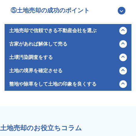
わたって安定した購買層が存在し続けると考えられます。
ある土地は、安全基準を満たすための造成工事に多額の費用を
で、前面道路の幅員が広く車庫入れがしやすい平坦な整形地。
要することが多く、資産価値を大きく下げる要因となります。
ハウスメーカーの建築条件に合いやすい土地。
⑤土地売却の成功のポイント
売却の際は、こうしたマイナス面を考慮した柔軟な対応が求め
リスクありのエリア：接道義務を果たしていない再建築不可の
られます。
土地や、車が進入できない狭い道に面した土地。大規模な擁壁
工事が必要となる傾斜地や高低差の激しい土地。
土地売却で信頼できる不動産会社を選ぶ
土地取引には、建築制限や測量、インフラなど複雑な専門知識
古家があれば解体して売る
がかかせません。査定額の高さより地域での販売力や誠実さを
重視して会社を選びましょう。
築年数が古く居住不可能な建物がある場合、解体して更地にす
土壌汚染調査をする
地域密着型の不動産会社であれば、土地のポテンシャルを正し
ることで、買主は解体の手間や予期せぬ地中埋設物のリスクか
く評価し、地元のネットワークを活かした効率的な売却活動が
ら解放され、成約率が飛躍的に高まります。
過去に工場、クリーニング店、ガソリンスタンド等が所在した
土地の境界を確定させる
期待できます。
更地は土地全体が見渡せ、新築の配置イメージが湧きやすい点
土地は要注意です。法律上の調査義務がない場合でも、自主的
査定は複数社に依頼し、価格の根拠や具体的な販売戦略を比較
も大きなメリットです。
に調査を行うことが最大のリスクヘッジになります。
土地取引において最もトラブルになりやすいのが境界です。隣
整地や除草をして土地の印象を良くする
して、最も情報量と熱意のあるパートナーを選ぶことが売却成
ただし、1月1日時点で建物がないと住宅用地の特例が外れ、
万が一、売却後に汚染が発覚した場合、売主は契約不適合責任
地との境界杭が見当たらない、ブロック塀が越境しているとい
功の鍵になります。
その年の固定資産税が最大6倍にはね上がるリスクがありま
を問われ、数千万円規模の浄化費用や損害賠償を請求される恐
った状態では、買い手は購入を躊躇します。
更地であっても見栄えは重要です。雑草が生い茂っていると、
す。
れがあります。
基本的には、引き渡しまでに土地家屋調査士による「確定測量
実際より土地が狭く見えたり、害虫や不法投棄の懸念を抱かれ
解体費用の先行出費も伴うため、早期売却の確度と税金のタイ
まずは安価な地歴調査（過去の地図や資料での確認）から実施
（隣地所有者の立ち会いのもと境界を確定させること）」を行
たりします。定期的に草刈りを行い、ゴミを拾って清潔な状態
ミングを見極め、場合によっては契約後に売主負担で解体する
し、クリーンであることを証明できれば、買主の不安を払拭で
うのが原則です。測量には数か月かかることもあるため、早め
を保ちましょう。
解体更地渡しを選択するのが賢明です。
き、不当な値引きを防いで適正価格での早期売却につながりま
に手配しましょう。
土地売却のお役立ちコラム
す。
境界が確定している土地は安心材料となり、資産価値の維持や
スムーズな契約につながります。