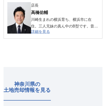
店長
市内の支店に14年目になります。 入社
高橋佑輔
して20年間、たくさんのお客様と出会
川崎生まれの横浜育ち、横浜市に在
い、感謝のお言葉や時には厳しいお言
住。三人兄妹の真ん中のB型です。昔か
葉をいただきながら日々成長してまい
詳細を見る
ら家で遊ぶよりも、外で遊ぶことが多
りました。 今後も「お客様第一」の気
く色々な場所に行くことが好きです。
持ちを忘れず、最良なご提案ができる
仕事でもフットワーク良くを心がけて
よう精進してまります。
います！
神奈川県の
土地売却情報を見る