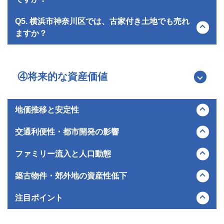
土地は注意が必要です。擁壁のやり直しが必要な場合、数百万
なお、地域密着のネットワークを持つウスイホームにおける横
単位の費用がかかるため、それが売却価格に直接影響します。
自分のライフスタイルに合わせたこだわりの注文住宅を建てた
Q5. 横浜市神奈川区では、古家付き土地でも売れ
浜市神奈川区の土地売却では、成約期間の中央値は【19日】
また、境界が不明確な場合は、事前に隣地との境界確定測量を
いと考える、30代を中心とした子育てファミリー層が多く見
ますか？
となっております。
行っておくことで、トラブルを防ぎスムーズに売却できます。
られます。また、駅近などの好立地のまとまった土地であれ
ば、建売住宅の分譲を目的とした不動産買取業者やハウスメー
古家付きのままでも売却は可能です。解体費用を売主様が負担
※こちらの数値は直近6年間の取引実績に基づく中央値（目
カーからの需要も高く、高値でのスピード売却が期待できるケ
して更地にしてから売却する方法と、現状のまま古家付き土地
安）であり、実際の売却期間は個別の立地条件や建物の状態、
ースも少なくありません。
として売却し、買主様に解体してもらう方法があります。解体
④将来的な資産価値
売り出し時期等によって変動いたします。
してしまうと固定資産税が高くなるリスクもあるため、まずは
古家付きで売り出し、買主の要望に応じて対応を検討するのが
一般的な進め方です。
地価推移と安定性
神奈川区の地価は着実な上昇傾向です。特に横浜駅周辺や東神
交通利便性・都市開発の影響
奈川駅、ポートサイド地区といった再開発エリアや利便性の高
い拠点の地価が力強く牽引しており、資産価値は安定していま
相鉄・東急直通線の開業により、羽沢横浜国大駅から都心方面
ファミリー流入と人口動態
す。都心への優れたアクセスと商業機能の充実により、今後も
へのアクセスが飛躍的に向上しました。また、横浜駅周辺の継
急激な地価下落のリスクは低く、堅調な推移が期待できるエリ
続的な再開発や、東神奈川駅周辺のインフラ整備により、区全
優れた交通アクセスに加え、充実した子育て支援制度や多数の
築古物件・郊外地の資産性低下
アです。
体の都市機能がアップデートされ続けています。こうした交通
公園、医療機関が整っていることから、都心や横浜中心部に通
網の拡充と絶え間ない街の進化は、不動産価値を押し上げる強
勤する共働きファミリー層の流入が続いています。人口や世帯
最寄り駅から遠く離れた高台の土地や、車が進入できないよう
注目ポイント
力な要因となっています。
数は長期的にも高い水準を維持する見通しであり、特に教育環
な接道条件の悪い土地は、建築費用が余計にかかるため需要が
境や生活利便性を重視する層からの住宅需要は底堅く、将来に
低迷し、価格の下落圧力が強まっています。また、古い擁壁が
資産性が高いエリア：東横線やJR線の駅から徒歩15分以内