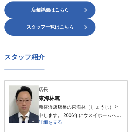
店舗詳細はこちら
スタッフ一覧はこちら
スタッフ紹介
店長
東海林篤
新横浜店店長の東海林（しょうじ）と
申します。 2006年にウスイホームへ入
詳細を見る
社し、今年で21年目になりました。入
社から横須賀市内の支店に7年間、横浜