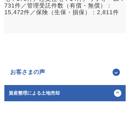
731件／管理受託件数（有償・無償）：
15,472件／保険（生保・損保）：2,811件
お客さまの声
資産整理による土地売却
横浜市神奈川区 / 60代 / 女性
土地面積
土地の状態
約150㎡
更地
立地特徴
売却価格
閑静な住宅街
約7,000万円