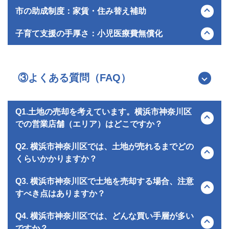
が豊富に供給されています。
神奈川区全体の平均地価は上昇傾向にあります。特に横浜駅周
市の助成制度：家賃・住み替え補助
辺や東急東横線沿線の駅近エリアが地価を牽引しており、資産
価値は高い水準で安定しています。
横浜市では「子育てりぶいん」による家賃補助（最大月4万
子育て支援の手厚さ：小児医療費無償化
円）や、「子育て世代の住替え補助」として省エネ住宅への住
み替えに最大150万円を補助するなど、手厚い経済的支援を行
横浜市では、中学3年生までを対象とした小児医療費の無償化
っています。
を行っており、2026年6月から高校生までに拡大される予定で
す。
③よくある質問（FAQ）
また神奈川区の地域子育て支援拠点「かなーちえ」では、0歳
から就学前までのお子さんとのその保護者、妊娠中の方等を対
象にした子育て支援サービスを提供しています。
Q1.土地の売却を考えています。横浜市神奈川区
での営業店舗（エリア）はどこですか？
新横浜店
Q2. 横浜市神奈川区では、土地が売れるまでどの
JR東海道新幹線・JR横浜線・相鉄東急新横浜線・横浜市営地
くらいかかりますか？
下鉄（ブルーライン）「新横浜」駅3番出口前から徒歩1分
一般的に、売り出しから成約まで3〜6か月程度かかることが
Q3. 横浜市神奈川区で土地を売却する場合、注意
地域の情報に精通したスタッフがお客様を全力でサポートいた
多いです。主要駅へアクセスしやすい平坦地や解体更地渡しの
すべき点はありますか？
します。
土地は引き合いが多く早期成約に至る傾向があります。一方
どうぞお近くの店舗へお気軽にお立ち寄りください。
で、急勾配の坂に面した土地や擁壁の再構築が必要な土地など
神奈川区の内陸部は起伏の激しい地形が多く、土砂災害警戒区
Q4. 横浜市神奈川区では、どんな買い手層が多い
は建築コストの検討により長期化することがあります。
域に指定されている場所や、大規模な擁壁（ようへき）がある
ですか？