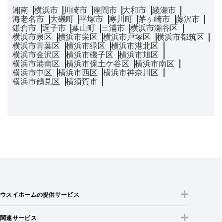
湘南
横浜市
川崎市
座間市
大和市
綾瀬市
海老名市
大磯町
平塚市
寒川町
茅ヶ崎市
藤沢市
鎌倉市
逗子市
葉山町
三浦市
横浜市瀬谷区
横浜市泉区
横浜市栄区
横浜市戸塚区
横浜市都筑区
横浜市青葉区
横浜市緑区
横浜市港北区
横浜市金沢区
横浜市磯子区
横浜市旭区
横浜市港南区
横浜市保土ケ谷区
横浜市南区
横浜市中区
横浜市西区
横浜市神奈川区
横浜市鶴見区
横須賀市
ウスイホームの提供サービス
関連サービス