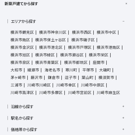
新築戸建てから探す
エリアから探す
横浜市鶴見区
横浜市神奈川区
横浜市西区
横浜市中区
横浜市南区
横浜市保土ヶ谷区
横浜市磯子区
横浜市金沢区
横浜市港北区
横浜市戸塚区
横浜市港南区
横浜市旭区
横浜市緑区
横浜市瀬谷区
横浜市栄区
横浜市泉区
横浜市青葉区
横浜市都筑区
座間市
大和市
綾瀬市
海老名市
寒川町
平塚市
大磯町
茅ヶ崎市
藤沢市
鎌倉市
逗子市
葉山町
横須賀市
三浦市
川崎市川崎区
川崎市幸区
川崎市中原区
川崎市高津区
川崎市多摩区
川崎市宮前区
川崎市麻生区
沿線から探す
京浜東北線
根岸線
東海道本線
横浜線
南武線
駅名から探す
横須賀線
相模線
鶴見線
湘南新宿ライン宇須
大倉山駅
大船駅
金沢八景駅
金沢文庫駅
鎌倉駅
湘南新宿ライン高海
価格帯から探す
東急東横線
東急田園都市線
上大岡駅
鴨居駅
川崎駅
菊名駅
弘明寺駅
久里浜駅