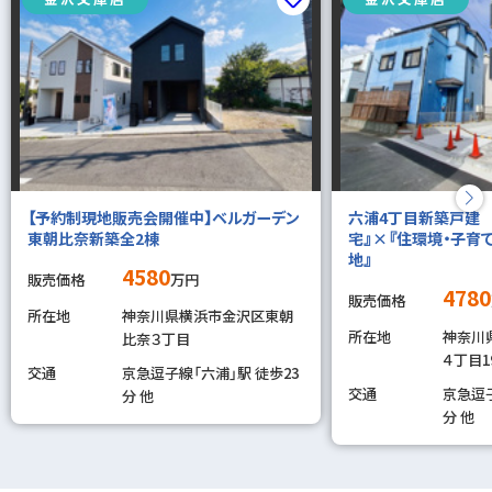
【予約制現地販売会開催中】ベルガーデン
六浦4丁目新築戸建 
東朝比奈新築全2棟
宅』×『住環境・子育
地』
4580
販売価格
万円
4780
販売価格
所在地
神奈川県横浜市金沢区東朝
所在地
神奈川
比奈３丁目
４丁目19
交通
京急逗子線「六浦」駅 徒歩23
交通
京急逗子
分 他
分 他