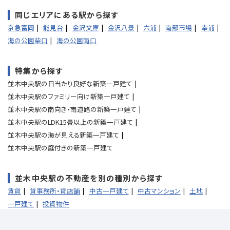
同じエリアにある駅から探す
京急富岡
能見台
金沢文庫
金沢八景
六浦
南部市場
幸浦
海の公園柴口
海の公園南口
特集から探す
並木中央駅の日当たり良好な新築一戸建て
並木中央駅のファミリー向け新築一戸建て
並木中央駅の南向き・南道路の新築一戸建て
並木中央駅のLDK15畳以上の新築一戸建て
並木中央駅の海が見える新築一戸建て
並木中央駅の庭付きの新築一戸建て
並木中央駅の不動産を別の種別から探す
賃貸
貸事務所・貸店舗
中古一戸建て
中古マンション
土地
一戸建て
投資物件