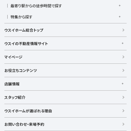
京急本線
京急久里浜線
京急逗子線
小田急小田原線
1,000万円以下
1,000万円台
2,000万円台
3,000万円台
港南台駅
最寄り駅からの徒歩時間で探す
小机駅
桜木町駅
湘南台駅
新横浜駅
小田急江ノ島線
ブルーライン
グリーンライン
4,000万円台
5,000万円台
6,000万円台
7,000万円台
逗子駅
センター南
中央林間駅
辻堂駅
戸塚駅
駅徒歩1分以内
駅徒歩3分以内
駅徒歩5分以内
みなとみらい線
金沢シーサイドライン
相鉄本線
8,000万円台
特集から探す
9,000万円台
1億円以上
根岸駅
平塚駅
藤沢駅
大和駅
横須賀駅
駅徒歩7分以内
駅徒歩10分以内
駅徒歩15分以内
相鉄いずみ野線
相模鉄道新横浜線
江ノ島電鉄
日当たり良好
ファミリー向け
南向き・南道路の
横須賀中央駅
横浜駅
駅徒歩20分以内
駅徒歩21分以上
ウスイホーム総合トップ
湘南モノレール
LDK15畳以上
海が見える
庭付き
ウスイの不動産情報サイト
ウスイの不動産情報サイト
マイページ
【借りる】
賃貸住宅
お役立ちコンテンツ
事業用賃貸
店舗情報
【買う】
戸建て（総合）
【横浜エリア】
スタッフ紹介
新築戸建て
金沢文庫店
上大岡店
戸塚店
新横浜店
港北ニュータウン店
中古戸建て
ウスイホームが選ばれる理由
【湘南エリア】
中古マンション
湘南台店
逗子店
茅ヶ崎店
藤沢店
土地
お問い合わせ・来場予約
【横須賀エリア】
投資物件