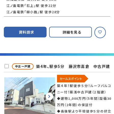
江ノ島電鉄「石上」駅 徒歩22分
江ノ島電鉄「柳小路」駅 徒歩28分
資料請求
詳細を見る
築4年、駅歩5分 藤沢市高倉 中古戸建
中古一戸建
セールスポイント
築４年！駅徒歩５分！ルーフバルコ
ニー付！築浅中古戸建（２階建）
◆建物1,000万円（5年間）設備30
万円（2年間）の保証付
◆長後駅より平坦徒歩５分の好立