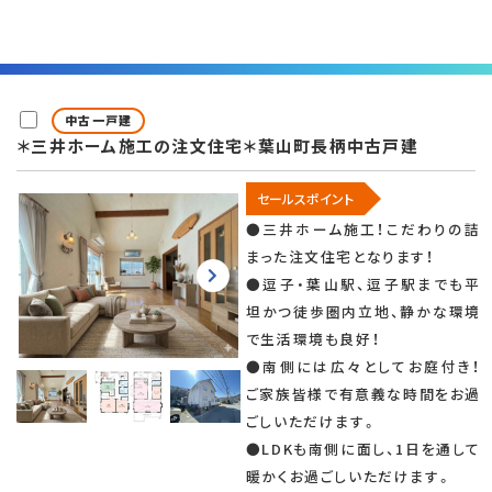
中古一戸建
＊三井ホーム施工の注文住宅＊葉山町長柄中古戸建
セールスポイント
●三井ホーム施工！こだわりの詰
まった注文住宅となります！
●逗子・葉山駅、逗子駅までも平
坦かつ徒歩圏内立地、静かな環境
で生活環境も良好！
●南側には広々としてお庭付き！
ご家族皆様で有意義な時間をお過
ごしいただけます。
●LDKも南側に面し、1日を通して
暖かくお過ごしいただけます。