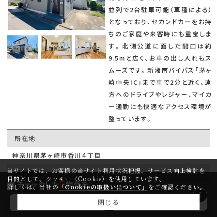
並列で2台駐車可能（車種による）
となっており、セカンドカーをお持
ちのご家庭や来客時にも重宝しま
す。北側公道に面した間口は約
9.5mと広く、お車の出し入れもス
ムーズです。新湘南バイパス「茅ヶ
崎中央IC」まで車で2分と近く、遠
方へのドライブやレジャー、マイカ
ー通勤にも快適なアクセス環境が
整っています。
所在地
神奈川県茅ヶ崎市香川４丁目
当サイトでは、お客様の当サイト利用状況把握、サービス向上検討を
建物面積
目的として、クッキー（Cookie）を使用しています。
0
チェックした
物件を
詳しくは、当社の
「Cookieの取扱いについて」
をご確認ください。
79.88㎡
閉じる
問い合わせ
マイページ登録
販売価格