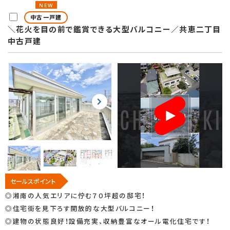
NEW
中古一戸建
＼花火を目の前で鑑賞できる大型バルコニー／共恵二丁目
中古戸建
セールスポイント
◎湘南の人気エリアに佇む７０坪超の邸宅！
◎住宅街を見下ろす開放的な大型バルコニー！
◎建物の状態良好！設備充実、収納豊富なオール電化住宅です！