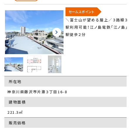
セールスポイント
＼富士山が望める屋上／３路線３
駅利用可能！江ノ島電鉄「江ノ島」
駅徒歩２分
所在地
神奈川県藤沢市片瀬３丁目16-8
建物面積
221.3㎡
販売価格