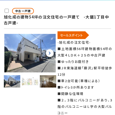
中古一戸建
旭化成の建物54坪の注文住宅の一戸建て -大鋸1丁目中
古戸建-
セールスポイント
-旭化成の注文住宅-
■土地面積56坪建物面積54坪の
大型４ＬＤＫ＋２Ｓの中古戸建
■ゆったりお庭付き
■ＪＲ東海道線「藤沢」駅平坦徒歩
12分
■車2台可能（車種による）
■トイレ3か所あります
■閑静な住環境
■２，３階にバルコニーがあり、3
階のバルコニーはＬ字の大型バル
コニー