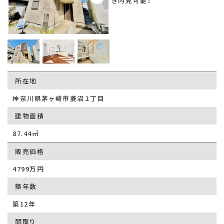
き内見可能！
所在地
神奈川県茅ヶ崎市菱沼１丁目
建物面積
87.44㎡
販売価格
4799万円
築年数
築12年
間取り