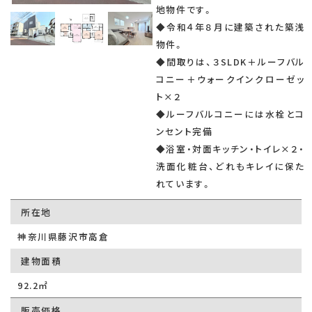
地物件です。
◆令和４年８月に建築された築浅
物件。
◆間取りは、３SLDK＋ルーフバル
コニー＋ウォークインクローゼッ
ト×２
◆ルーフバルコニーには水栓とコ
ンセント完備
◆浴室・対面キッチン・トイレ×２・
洗面化粧台、どれもキレイに保た
れています。
所在地
神奈川県藤沢市高倉
建物面積
92.2㎡
販売価格