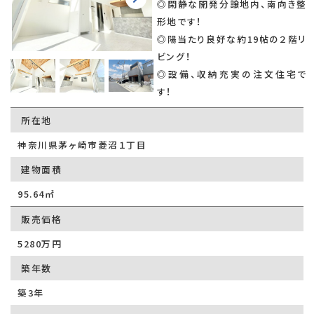
◎閑静な開発分譲地内、南向き整
形地です！
◎陽当たり良好な約19帖の２階リ
ビング！
◎設備、収納充実の注文住宅で
す！
所在地
神奈川県茅ヶ崎市菱沼１丁目
建物面積
95.64㎡
販売価格
5280万円
築年数
築3年