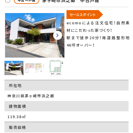
茅ヶ崎市浜之郷 中古戸建
中古一戸建
セールスポイント
ecomoによる注文住宅！自然素
材にこだわった家づくり！
駅まで徒歩20分！南道路整形地
46坪オーバー！
所在地
神奈川県茅ヶ崎市浜之郷
建物面積
119.38㎡
販売価格