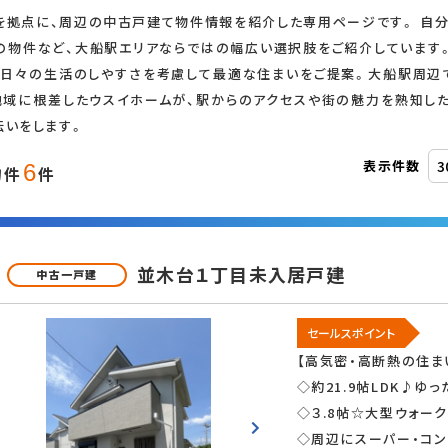
を拠点に、周辺の中古戸建て物件情報を紹介した専用ページです。 自分
の物件など、大船駅エリアならではの幅広い選択肢をご紹介しています
追加・変更
、日々の生活のしやすさを考慮して最適な住まいをご提案。大船駅周辺
地域に根差したウスイホームが、駅からのアクセスや街の魅力を熟知し
伝いをします。
オール電化
表示件数
6
物件
件
ス
並木台１丁目未入居戸建
中古一戸建
二世帯住宅
セールスポイント
【高気密・高断熱の住ま
◇約21.9帖LDK♪ゆ
◇３.8帖☆大型ウォー
LDK15畳以上
◇周辺にスーパー・コ