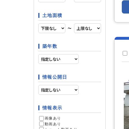
土地面積
日当たり
立地条件
〜
築年数
ファミリ
条件
情報公開日
リフォー
リフォーム
6
情報表示
件
画像あり
動画あり