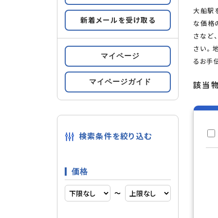
大船駅
新着メールを受け取る
すべての条件をみる
な価格
条件の
さなど
さい。
マイページ
るお手
都市ガス
設備
マイページガイド
該当
複層ガラ
内装
検索条件を絞り込む
輸入住宅
建物構造
価格
〜
南向き
部屋構造