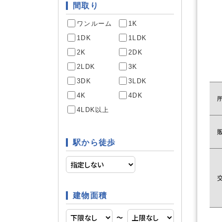
間取り
ワンルーム
1K
駐車場あ
駐車場
1DK
1LDK
2K
2DK
2LDK
3K
専用庭
庭
3DK
3LDK
4K
4DK
4LDK以上
システム
キッチン
駅から徒歩
床暖房
空調
建物面積
〜
床下収納
収納