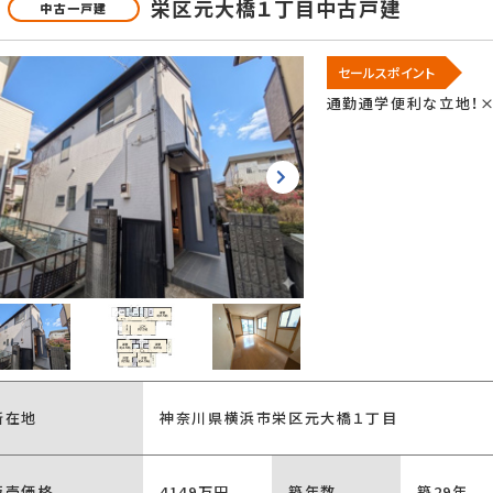
栄区元大橋１丁目中古戸建
中古一戸建
セールスポイント
通勤通学便利な立地！×
所在地
神奈川県横浜市栄区元大橋１丁目
販売価格
4149万円
築年数
築29年