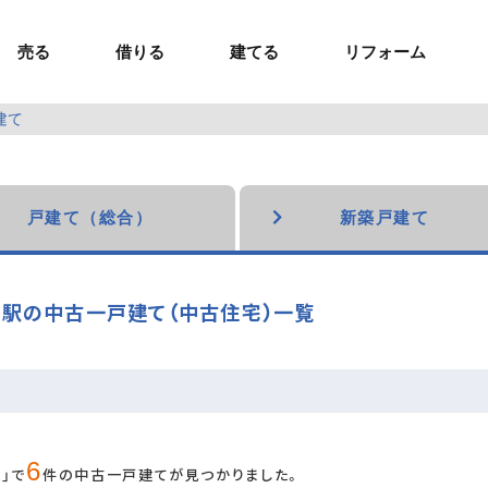
売る
借りる
建てる
リフォーム
建て
事業用TOP
土地
ウスイホームの家づくり
ショールーム
セミナー・講座
投資物件
施工事例
リフォームの流れ
オーナー様へ
額制注文住宅）
ームの魅力
エリアから探す
ョン）
ラグジュアリー物件
お問い合わせ
企画住宅）
路線から探す
戸建て（総合）
新築戸建て
マイページ
ート・賃貸
ュー
マイページ
駅の中古一戸建て（中古住宅）一覧
6
」で
件の中古一戸建てが見つかりました。