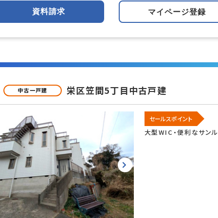
資料請求
マイページ登録
良好
閑静な住宅地
海が近い
栄区笠間5丁目中古戸建
中古一戸建
ー向け
投資
即引渡可
セールスポイント
大型WIC・便利なサン
ム済
リノベーション済
この条件で検
見つかりました。