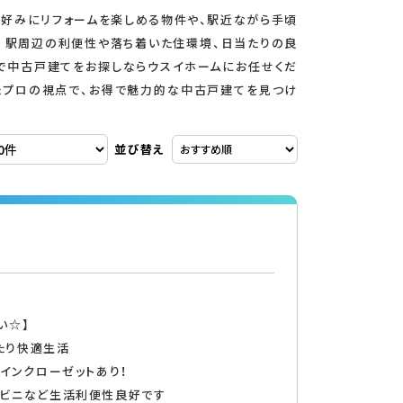
好みにリフォームを楽しめる物件や、駅近ながら手頃
。駅周辺の利便性や落ち着いた住環境、日当たりの良
で中古戸建てをお探しならウスイホームにお任せくだ
たプロの視点で、お得で魅力的な中古戸建てを見つけ
並び替え
い☆】
ったり快適生活
クインクローゼットあり！
ンビニなど生活利便性良好です