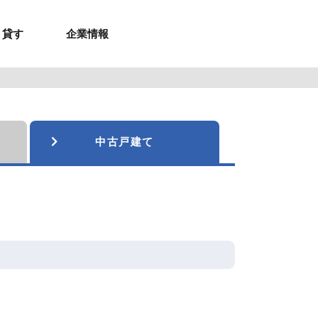
貸す
企業情報
お問合せ
お問合せ
無料お見積もり
お問い合わせ
来店予約
資料請求
メルマガ登録
お問合せ
セミナー申し込み
来店予約
中古戸建て