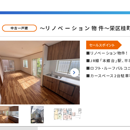
～リ ノ ベ ー シ ョ ン 物 件～栄区
中古一戸建
セールスポイント
■リノベーション物件！
■JR線「本郷台」駅、平
■ロフト・ルーフバルコ
■カースペース2台駐車