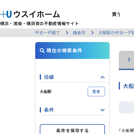
買う
横浜・湘南・横須賀の不動産情報サイト
中古一戸建て
鎌倉市
大船駅の中古一戸
BUY
SELL
RENT
U-CASA
REFORM
MANAGEMENT
COMPANY INFO
戸建て（総合）
売るTOP
賃貸住宅TOP
建てるTOP
リフォームTOP
貸すTOP
企業情報TOP
買う
売る
借りる
建てる
リフォーム
貸す
企業情報
新築戸建て
建物状況調査
エリアから探す
U-nifty（定
ウスイのリフォ
お悩み解決
店舗情報
現在の検索条件
（インスペクシ
中古戸建て
路線から探す
Kit-U（高性能
施工事例
サービス一覧
採用情報
レントホーム
中古マンション
マイページ
収益物件／アパ
リフォームメニ
管理委託の流れ
お問い合わせ
沿線
大船
大船駅
変更
条件
条件を保存する
「大船駅