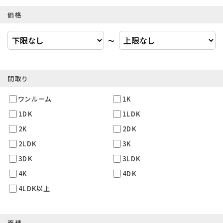
価格
〜
間取り
ワンルーム
1K
1DK
1LDK
2K
2DK
2LDK
3K
3DK
3LDK
4K
4DK
4LDK以上
面積