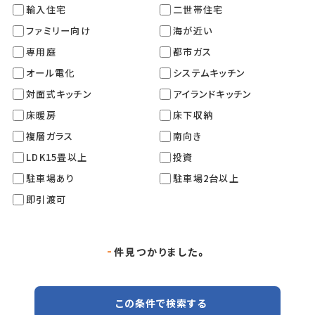
輸入住宅
二世帯住宅
ファミリー向け
海が近い
専用庭
都市ガス
オール電化
システムキッチン
対面式キッチン
アイランドキッチン
床暖房
床下収納
複層ガラス
南向き
LDK15畳以上
投資
駐車場あり
駐車場2台以上
即引渡可
-
件見つかりました。
この条件で検索する