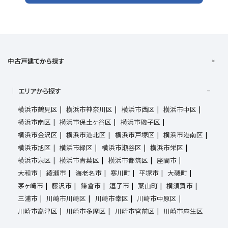
中古戸建てから探す
エリアから探す
横浜市鶴見区
横浜市神奈川区
横浜市西区
横浜市中区
横浜市南区
横浜市保土ヶ谷区
横浜市磯子区
横浜市金沢区
横浜市港北区
横浜市戸塚区
横浜市港南区
横浜市旭区
横浜市緑区
横浜市瀬谷区
横浜市栄区
横浜市泉区
横浜市青葉区
横浜市都筑区
座間市
大和市
綾瀬市
海老名市
寒川町
平塚市
大磯町
茅ヶ崎市
藤沢市
鎌倉市
逗子市
葉山町
横須賀市
三浦市
川崎市川崎区
川崎市幸区
川崎市中原区
川崎市高津区
川崎市多摩区
川崎市宮前区
川崎市麻生区