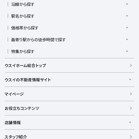
沿線から探す
京浜東北線
根岸線
東海道本線
横浜線
南武線
駅名から探す
横須賀線
相模線
鶴見線
湘南新宿ライン宇須
大倉山駅
大船駅
金沢八景駅
金沢文庫駅
鎌倉駅
湘南新宿ライン高海
価格帯から探す
東急東横線
東急田園都市線
上大岡駅
鴨居駅
川崎駅
菊名駅
弘明寺駅
久里浜駅
京急本線
京急久里浜線
京急逗子線
小田急小田原線
1,000万円以下
1,000万円台
2,000万円台
3,000万円台
港南台駅
最寄り駅からの徒歩時間で探す
小机駅
桜木町駅
湘南台駅
新横浜駅
小田急江ノ島線
ブルーライン
グリーンライン
4,000万円台
5,000万円台
6,000万円台
7,000万円台
逗子駅
センター南
中央林間駅
辻堂駅
戸塚駅
駅徒歩1分以内
駅徒歩3分以内
駅徒歩5分以内
みなとみらい線
金沢シーサイドライン
相鉄本線
8,000万円台
特集から探す
9,000万円台
1億円以上
根岸駅
平塚駅
藤沢駅
大和駅
横須賀駅
駅徒歩7分以内
駅徒歩10分以内
駅徒歩15分以内
相鉄いずみ野線
相模鉄道新横浜線
江ノ島電鉄
リフォーム・リノベーション済
日当たり良好
ファミリー向け
横須賀中央駅
横浜駅
駅徒歩20分以内
駅徒歩21分以上
ウスイホーム総合トップ
湘南モノレール
LDK15畳以上
海が見える
築浅
ウスイの不動産情報サイト
ウスイの不動産情報サイト
マイページ
【借りる】
賃貸住宅
お役立ちコンテンツ
事業用賃貸
店舗情報
【買う】
戸建て（総合）
【横浜エリア】
スタッフ紹介