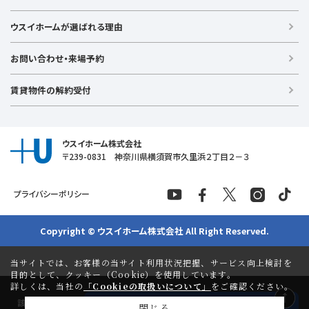
新築戸建て
金沢文庫店
上大岡店
戸塚店
新横浜店
港北ニュータウン店
中古戸建て
ウスイホームが選ばれる理由
【湘南エリア】
中古マンション
湘南台店
逗子店
茅ヶ崎店
藤沢店
土地
お問い合わせ・来場予約
【横須賀エリア】
投資物件
追浜店
衣笠店
久里浜店
武山店
野比店
馬堀海岸店
ラグジュアリー物件
賃貸物件の解約受付
横須賀中央店
【売る】
売却
ウスイホーム株式会社
〒239-0831 神奈川県横須賀市久里浜２丁目２－３
プライバシーポリシー
Copyright © ウスイホーム株式会社 All Right Reserved.
当サイトでは、お客様の当サイト利用状況把握、サービス向上検討を
目的として、クッキー（Cookie）を使用しています。
詳しくは、当社の
「Cookieの取扱いについて」
をご確認ください。
-
該当物件
件
検索する
閉じる