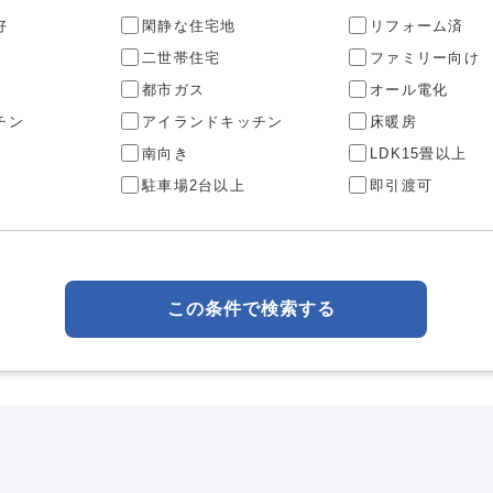
好
閑静な住宅地
リフォーム済
二世帯住宅
ファミリー向け
都市ガス
オール電化
チン
アイランドキッチン
床暖房
南向き
LDK15畳以上
駐車場2台以上
即引渡可
この条件で検索する