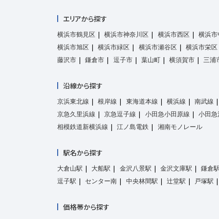
エリアから探す
横浜市鶴見区
横浜市神奈川区
横浜市西区
横浜市
横浜市旭区
横浜市緑区
横浜市瀬谷区
横浜市栄区
藤沢市
鎌倉市
逗子市
葉山町
横須賀市
三浦
沿線から探す
京浜東北線
根岸線
東海道本線
横浜線
南武線
京急久里浜線
京急逗子線
小田急小田原線
小田急
相模鉄道新横浜線
江ノ島電鉄
湘南モノレール
駅名から探す
大倉山駅
大船駅
金沢八景駅
金沢文庫駅
鎌倉
逗子駅
センター南
中央林間駅
辻堂駅
戸塚駅
価格帯から探す