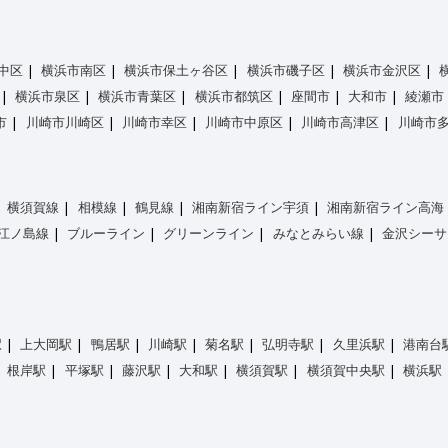
中区
横浜市南区
横浜市保土ヶ谷区
横浜市磯子区
横浜市金沢区
横浜市泉区
横浜市青葉区
横浜市都筑区
座間市
大和市
綾瀬市
市
川崎市川崎区
川崎市幸区
川崎市中原区
川崎市高津区
川崎市
横須賀線
相模線
鶴見線
湘南新宿ライン宇須
湘南新宿ライン高海
江ノ島線
ブルーライン
グリーンライン
みなとみらい線
金沢シーサ
駅
上大岡駅
鴨居駅
川崎駅
菊名駅
弘明寺駅
久里浜駅
港南台
根岸駅
平塚駅
藤沢駅
大和駅
横須賀駅
横須賀中央駅
横浜駅