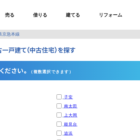
売る
借りる
建てる
リフォーム
鉄京急本線
事業用TOP
土地
ウスイホームの家づくり
ショールーム
セミナー・講座
投資物件
施工事例
リフォームの流れ
オーナー様へ
一戸建て（中古住宅）を探す
額制注文住宅）
ームの魅力
エリアから探す
ョン）
ラグジュアリー物件
お問い合わせ
企画住宅）
路線から探す
マイページ
ート・賃貸
ュー
マイページ
ください。
（複数選択できます）
子安
南太田
上大岡
能見台
追浜