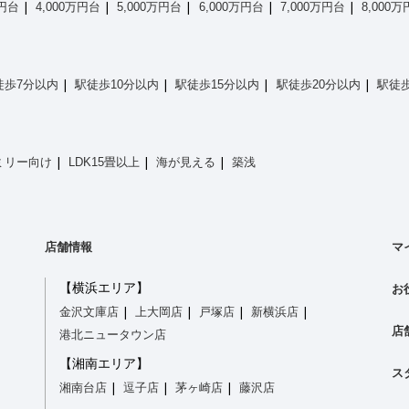
万円台
4,000万円台
5,000万円台
6,000万円台
7,000万円台
8,000
徒歩7分以内
駅徒歩10分以内
駅徒歩15分以内
駅徒歩20分以内
駅徒歩
ミリー向け
LDK15畳以上
海が見える
築浅
店舗情報
マ
【横浜エリア】
お
金沢文庫店
上大岡店
戸塚店
新横浜店
店
港北ニュータウン店
【湘南エリア】
ス
湘南台店
逗子店
茅ヶ崎店
藤沢店