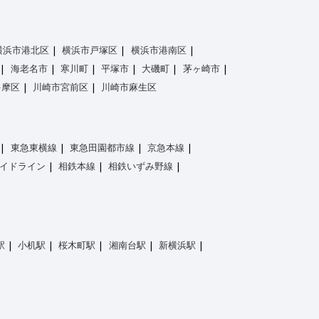
横浜市港北区
横浜市戸塚区
横浜市港南区
海老名市
寒川町
平塚市
大磯町
茅ヶ崎市
多摩区
川崎市宮前区
川崎市麻生区
東急東横線
東急田園都市線
京急本線
イドライン
相鉄本線
相鉄いずみ野線
駅
小机駅
桜木町駅
湘南台駅
新横浜駅