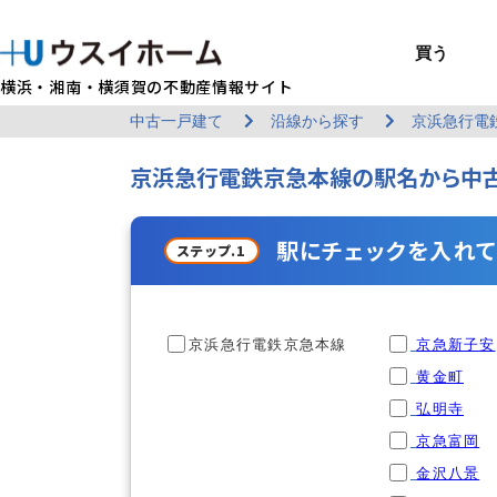
買う
横浜・湘南・横須賀の不動産情報サイト
中古一戸建て
沿線から探す
京浜急行電
BUY
SELL
RENT
U-CASA
REFORM
MANAGEMENT
COMPANY INFO
戸建て（総合）
売るTOP
賃貸住宅TOP
建てるTOP
リフォームTOP
貸すTOP
企業情報TOP
買う
売る
借りる
建てる
リフォーム
貸す
企業情報
京浜急行電鉄京急本線の駅名から中古
新築戸建て
建物状況調査
エリアから探す
U-nifty（定
ウスイのリフォ
お悩み解決
店舗情報
（インスペクシ
中古戸建て
路線から探す
Kit-U（高性能
施工事例
サービス一覧
採用情報
レントホーム
中古マンション
マイページ
収益物件／アパ
リフォームメニ
管理委託の流れ
お問い合わせ
駅にチェックを入れて
ステップ.1
京浜急行電鉄京急本線
京急新子安
黄金町
弘明寺
京急富岡
金沢八景