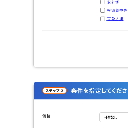
安針塚
横須賀中央
京急大津
条件を指定してくださ
ステップ.2
価格