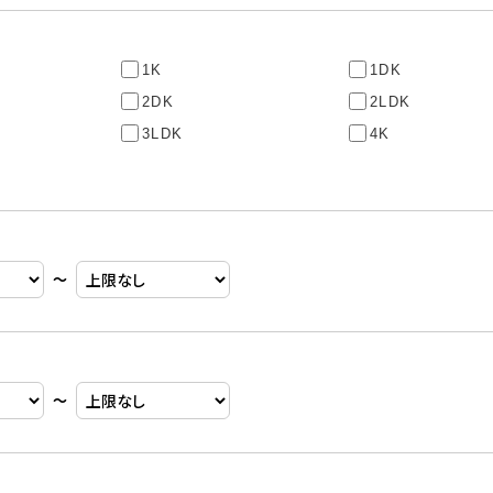
1K
1DK
2DK
2LDK
3LDK
4K
〜
〜