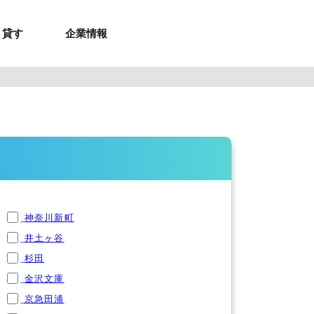
貸す
企業情報
お問合せ
お問合せ
無料お見積もり
お問い合わせ
来店予約
資料請求
メルマガ登録
お問合せ
セミナー申し込み
来店予約
神奈川新町
井土ヶ谷
杉田
金沢文庫
京急田浦