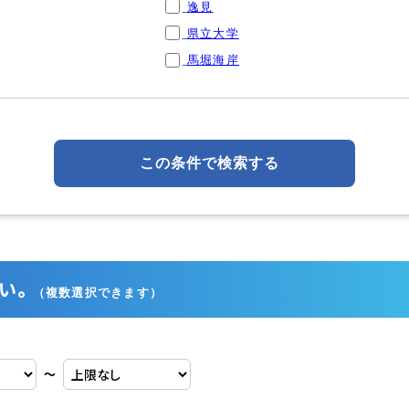
逸見
県立大学
馬堀海岸
この条件で検索する
い。
（複数選択できます）
〜