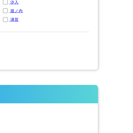
汐入
堀ノ内
浦賀