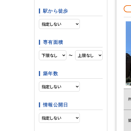
駅から徒歩
駐輪場
駐車場・駐輪場
コンロ２
キッチン
専有面積
〜
室内洗濯
バス・トイレ
築年数
温水洗浄
独立洗面
情報公開日
エアコン
空調