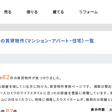
売る
借りる
建てる
リフォーム
事業用TOP
土地
ウスイホームの家づくり
ショールーム
セミナー・講座
投資物件
施工事例
リフォームの流れ
オーナー様へ
額制注文住宅）
ームの魅力
エリアから探す
の賃貸物件（マンション・アパート・住宅）一覧
ョン）
ラグジュアリー物件
お問い合わせ
企画住宅）
路線から探す
マイページ
ート・賃貸
ュー
マイページ
82
で
件の賃貸物件が見つかりました。
お部屋を探している方に向けた、賃貸物件専用ページです。 湘南の駅近
、一人ひとりのライフスタイルに合ったお部屋を豊富に掲載しています。
ームにお任せください。地域に根差したウスイホームが、理想のお部屋と
表示件数
82
物件
件