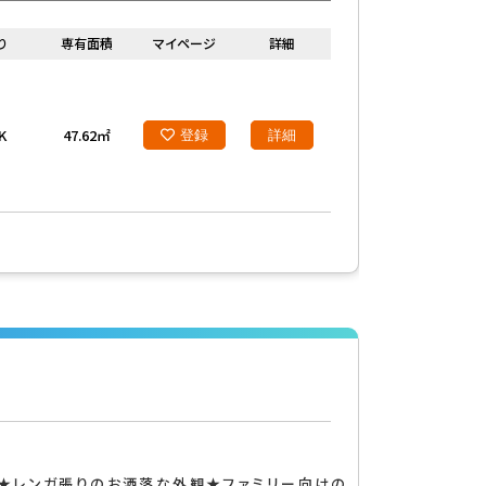
ューズクロ
収納豊富
り
専有面積
マイページ
詳細
K
47.62㎡
登録
詳細
コンシェルジュサービス
保証人不要
単身者入居
外国人可
カップル向け
★レンガ張りのお洒落な外観★ファミリー向けの