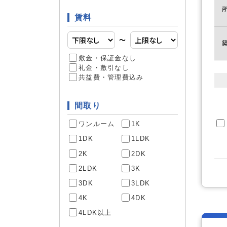
賃料
照明器具
家具・家電
〜
敷金・保証金なし
礼金・敷引なし
CS
通信・放送
共益費・管理費込み
インター
間取り
ワンルーム
1K
1DK
1LDK
デザイナ
建物構造
2K
2DK
外観タイ
2LDK
3K
3DK
3LDK
4K
4DK
南向き
部屋構造
4LDK以上