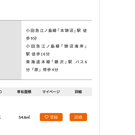
小田急江ノ島線「本鵠沼」駅 徒
歩9分
小田急江ノ島線「鵠沼海岸」
駅 徒歩16分
東海道本線「藤沢」駅 バス6
分 「原」 停歩4分
り
専有面積
マイページ
詳細
K
54.6㎡
登録
詳細