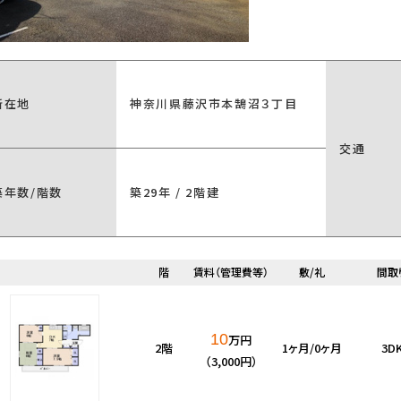
所在地
神奈川県藤沢市本鵠沼３丁目
交通
築年数/階数
築29年 / 2階建
階
賃料（管理費等）
敷/礼
間取
10
万円
2階
1ヶ月/0ヶ月
3D
（3,000円）