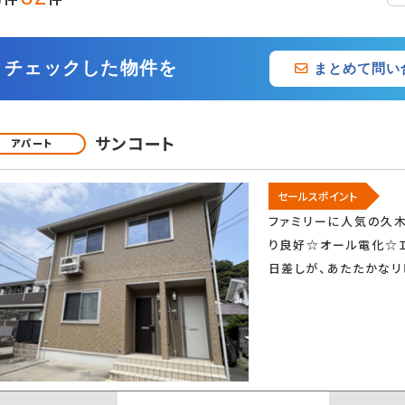
追加・変更
チェックした物件を
まとめて問い
用設備
メゾネット
ベランダ
サンコート
アパート
ルコニー
都市ガス
オール電化
クス
セールスポイント
ファミリーに人気の久
り良好☆オール電化☆
ング
ロフト付き
日差しが、あたたかなリ
駐
カードキー
オートロック
緊急通報システム
ディンプルキー
防犯カメラ