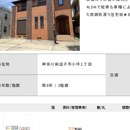
新婚さん向け
ファミリー向け
4LDKで駐車も車種に
最上階
た雰囲気漂う住宅街★
ム済
リノベーション済
所在地
神奈川県逗子市小坪１丁目
この条件で検
見つかりました。
交通
築年数/階数
築8年 / 2階建
階
賃料（管理費等）
敷/礼
間取
22
万円