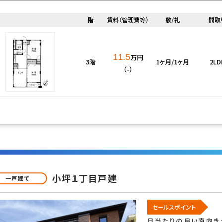
ウォークインクロゼット
ウォークインシ
階
賃料（管理費等）
敷/礼
間取
ゼット
11.5
万円
3階
1ヶ月/1ヶ月
2LD
（-）
サービス
24時間ゴミ出し可
住戸内覧可能
良好
閑静な住宅地
眺望良好
談
ペット飼育可
楽器相談
小坪１丁目戸建
一戸建て
２人入居可
分割可
フリーレント
オープンハウス
セールスポイント
ロ設置可
ルームシェア可
学生向け
日当たりの良い南向き