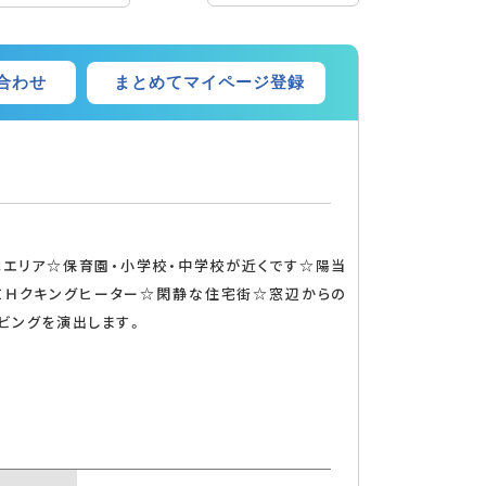
まとめてマイページ登録
合わせ
バルコニー
エレベーター
木エリア☆保育園・小学校・中学校が近くです☆陽当
ＩＨクキングヒーター☆閑静な住宅街☆窓辺からの
ビングを演出します。
TVモニタ付インターホン
24時間有人管理