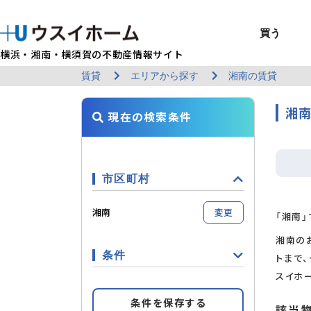
買う
横浜・湘南・横須賀の不動産情報サイト
賃貸
エリアから探す
湘南の賃貸
BUY
SELL
RENT
U-CASA
REFORM
MANAGEMENT
COMPANY INFO
戸建て（総合）
売るTOP
賃貸住宅TOP
建てるTOP
リフォームTOP
貸すTOP
企業情報TOP
買う
売る
借りる
建てる
リフォーム
貸す
企業情報
新築戸建て
建物状況調査
エリアから探す
U-nifty（定
ウスイのリフォ
お悩み解決
店舗情報
湘南
現在の検索条件
（インスペクシ
中古戸建て
路線から探す
Kit-U（高性能
施工事例
サービス一覧
採用情報
レントホーム
中古マンション
マイページ
収益物件／アパ
リフォームメニ
管理委託の流れ
お問い合わせ
市区町村
湘南
変更
「湘南」
湘南の
条件
トまで
スイホ
条件を保存する
該当