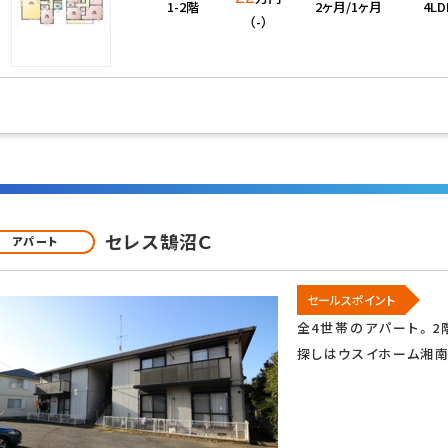
1-2階
2ヶ月/1ヶ月
4LD
（-）
セレス鵠沼Ｃ
アパート
セールスポイント
全4世帯のアパート。
探しはウスイホーム湘