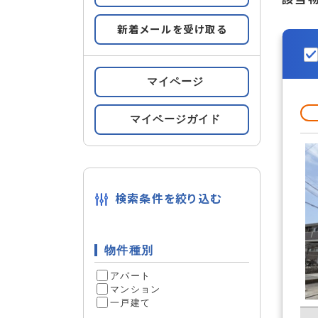
新着メールを受け取る
すべての条件をみる
条件の
マイページ
ペット専
設備
ルーフバ
マイページガイド
宅配ボッ
検索条件を絞り込む
フローリ
内装
物件種別
管理人常
セキュリティ
アパート
マンション
24時間
一戸建て