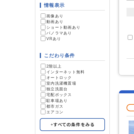
情報表示
床下収納
収納
画像あり
動画あり
ショート動画あり
パノラマあり
VRあり
フロント
サービス
こだわり条件
2階以上
インターネット無料
日当たり
立地条件
オートロック
室内洗濯機置場
独立洗面台
宅配ボックス
駐車場あり
ペット相
条件
都市ガス
事務所可
エアコン
学生限定
すべての条件をみる
ガスコン