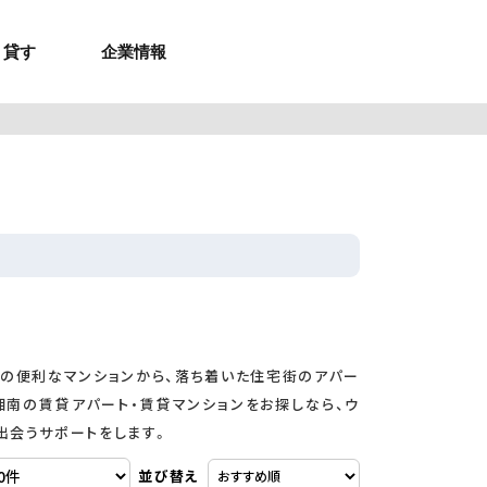
貸す
企業情報
お問合せ
お問合せ
無料お見積もり
お問い合わせ
来店予約
資料請求
メルマガ登録
お問合せ
セミナー申し込み
来店予約
の便利なマンションから、落ち着いた住宅街のアパー
湘南の賃貸アパート・賃貸マンションをお探しなら、ウ
出会うサポートをします。
並び替え