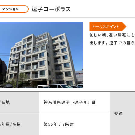
逗子コーポラス
マンション
バイク置場あり
駐車場あり
セールスポイント
忙しい朝、遅い帰宅に
出します。逗子での暮ら
口以上
食器洗い乾燥機
システムキッチ
機置場
バス・トイレ別
追焚機能浴室
便座
洗面台
洗髪洗面化粧台
台
所在地
神奈川県逗子市逗子４丁目
交通
床暖房
築年数/階数
築55年 / 7階建