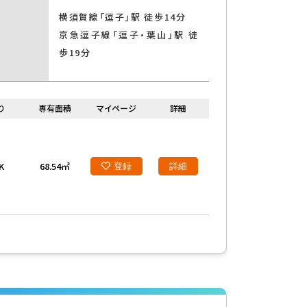
横須賀線「逗子」駅 徒歩14分
京急逗子線「逗子・葉山」駅 徒
歩19分
光ファイバー
り
専有面積
マイページ
詳細
K
68.54㎡
登録
詳細
二世帯住宅