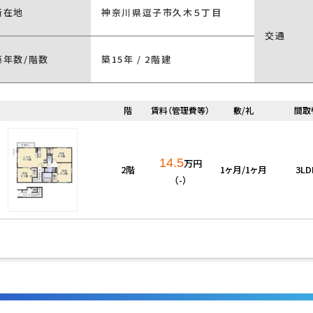
所在地
神奈川県逗子市久木５丁目
交通
付き
家具・家電付き
洗濯機置場有
築年数/階数
築15年 / 2階建
BS
CATV
階
賃料（管理費等）
敷/礼
間取
ネット対応
インターネット無料
14.5
万円
2階
1ヶ月/1ヶ月
3LD
（-）
ーズ
バリアフリー
分譲タイプ
ル張り
角部屋