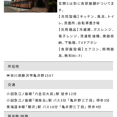
玄関とは別に各部屋鍵がついてま
す。
【共同設備】キッチン、風呂、トイ
レ、洗面所、自転車置き場
【共用備品】冷蔵庫、ガスレンジ、
電子レンジ、洗濯乾燥機、食器収
納、下駄箱、TVドアホン
【各部屋設備】エアコン、照明器
具、無料Wi-Fi
所在地
神奈川県藤沢市亀井野1507
交通
小田急江ノ島線「六会日大前」駅 徒歩12分
小田急江ノ島線「湘南台」駅 バス3分 「亀井野三丁目」 停歩3分
東海道本線「藤沢」駅 バス18分 「亀井野三丁目」 停歩4分
築年数/階数