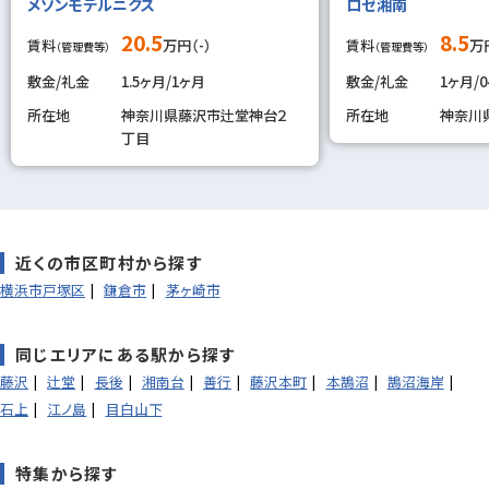
メゾンモデルニクス
ロゼ湘南
20.5
8.5
賃料
万円（-）
賃料
万円
（管理費等）
（管理費等）
敷金/礼金
1.5ヶ月/1ヶ月
敷金/礼金
1ヶ月/
所在地
神奈川県藤沢市辻堂神台２
所在地
神奈川
丁目
近くの市区町村から探す
横浜市戸塚区
鎌倉市
茅ヶ崎市
同じエリアにある駅から探す
藤沢
辻堂
長後
湘南台
善行
藤沢本町
本鵠沼
鵠沼海岸
石上
江ノ島
目白山下
特集から探す