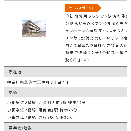
セールスポイント
◇初期費用クレジット決済可能！
分割払いもＯＫです◇礼金０円キ
ャンペーン◇床暖房・システムキッ
チン等、設備充実しています◇南
向きで日当たり良好◇六会日大前
駅まで徒歩１２分！◇ぜひ一度ご
覧ください◇
所在地
神奈川県藤沢市天神町３丁目7-1
交通
小田急江ノ島線「六会日大前」駅 徒歩12分
小田急江ノ島線「湘南台」駅 徒歩25分
小田急江ノ島線「善行」駅 徒歩30分
築年数/階数