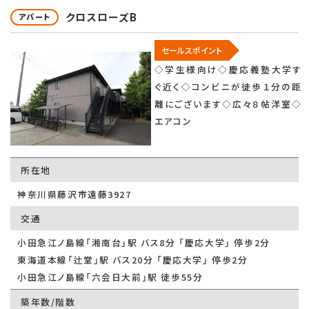
クロスローズB
アパート
セールスポイント
◇学生様向け◇慶応義塾大学す
ぐ近く◇コンビニが徒歩１分の距
離にございます◇広々８帖洋室◇
エアコン
所在地
神奈川県藤沢市遠藤3927
交通
小田急江ノ島線「湘南台」駅 バス8分 「慶応大学」 停歩2分
東海道本線「辻堂」駅 バス20分 「慶応大学」 停歩2分
小田急江ノ島線「六会日大前」駅 徒歩55分
築年数/階数