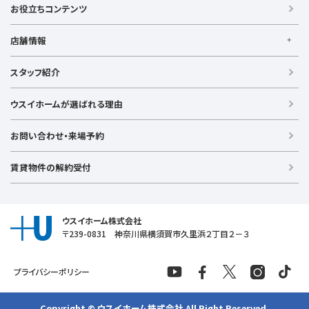
賃貸住宅
お役立ちコンテンツ
事業用賃貸
店舗情報
【買う】
戸建て（総合）
【横浜エリア】
スタッフ紹介
新築戸建て
金沢文庫店
上大岡店
戸塚店
新横浜店
港北ニュータウン店
中古戸建て
ウスイホームが選ばれる理由
【湘南エリア】
中古マンション
湘南台店
逗子店
茅ヶ崎店
藤沢店
土地
お問い合わせ・来場予約
【横須賀エリア】
投資物件
追浜店
衣笠店
久里浜店
武山店
野比店
馬堀海岸店
ラグジュアリー物件
賃貸物件の解約受付
横須賀中央店
【売る】
売却
ウスイホーム株式会社
〒239-0831 神奈川県横須賀市久里浜２丁目２－３
プライバシーポリシー
Copyright © ウスイホーム株式会社 All Right Reserved.