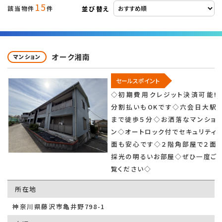
15
並び替え
該当物件
件
オーク湘南
マンション
セールスポイント
◇初期費用クレジット決済可能!
分割払いもOKです◇六会日大駅
まで徒歩５分◇お洒落なマンショ
ン◇オートロック付でセキュリティ
面も安心です◇２階角部屋で２面
採光の明るいお部屋◇ぜひ一度ご
覧ください◇
所在地
神奈川県藤沢市亀井野798-1