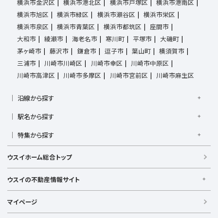
横浜市金沢区
横浜市港北区
横浜市戸塚区
横浜市港南区
横浜市旭区
横浜市緑区
横浜市瀬谷区
横浜市栄区
横浜市泉区
横浜市青葉区
横浜市都筑区
座間市
大和市
綾瀬市
海老名市
寒川町
平塚市
大磯町
茅ヶ崎市
藤沢市
鎌倉市
逗子市
葉山町
横須賀市
三浦市
川崎市川崎区
川崎市幸区
川崎市中原区
川崎市高津区
川崎市多摩区
川崎市宮前区
川崎市麻生区
沿線から探す
京浜東北線
根岸線
東海道本線
横浜線
南武線
駅名から探す
横須賀線
相模線
鶴見線
湘南新宿ライン宇須
大倉山駅
大船駅
金沢八景駅
金沢文庫駅
鎌倉駅
湘南新宿ライン高海
特集から探す
東急東横線
東急田園都市線
上大岡駅
鴨居駅
川崎駅
菊名駅
弘明寺駅
久里浜駅
京急本線
京急久里浜線
京急逗子線
小田急小田原線
新築・築浅
フリーレント
学生・一人暮らし向け
港南台駅
小机駅
桜木町駅
湘南台駅
新横浜駅
ウスイホーム総合トップ
小田急江ノ島線
ブルーライン
グリーンライン
敷金・礼金なし
ペット相談可
リフォーム・リノベーション済
逗子駅
センター南
中央林間駅
辻堂駅
戸塚駅
みなとみらい線
金沢シーサイドライン
相鉄本線
新婚・カップル向け
根岸駅
平塚駅
藤沢駅
大和駅
横須賀駅
ウスイの不動産情報サイト
相鉄いずみ野線
相模鉄道新横浜線
江ノ島電鉄
横須賀中央駅
横浜駅
ウスイの不動産情報サイト
湘南モノレール
マイページ
【借りる】