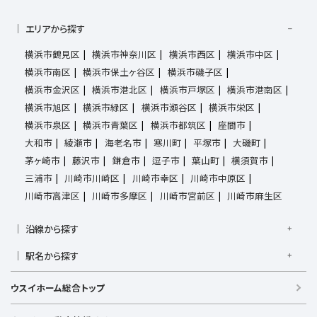
エリアから探す
横浜市鶴見区
横浜市神奈川区
横浜市西区
横浜市中区
横浜市南区
横浜市保土ヶ谷区
横浜市磯子区
横浜市金沢区
横浜市港北区
横浜市戸塚区
横浜市港南区
横浜市旭区
横浜市緑区
横浜市瀬谷区
横浜市栄区
横浜市泉区
横浜市青葉区
横浜市都筑区
座間市
大和市
綾瀬市
海老名市
寒川町
平塚市
大磯町
茅ヶ崎市
藤沢市
鎌倉市
逗子市
葉山町
横須賀市
三浦市
川崎市川崎区
川崎市幸区
川崎市中原区
川崎市高津区
川崎市多摩区
川崎市宮前区
川崎市麻生区
沿線から探す
京浜東北線
根岸線
東海道本線
横浜線
南武線
駅名から探す
横須賀線
相模線
鶴見線
湘南新宿ライン宇須
大倉山駅
大船駅
金沢八景駅
金沢文庫駅
鎌倉駅
湘南新宿ライン高海
東急東横線
東急田園都市線
ウスイホーム総合トップ
上大岡駅
鴨居駅
川崎駅
菊名駅
弘明寺駅
久里浜駅
京急本線
京急久里浜線
京急逗子線
小田急小田原線
港南台駅
小机駅
桜木町駅
湘南台駅
新横浜駅