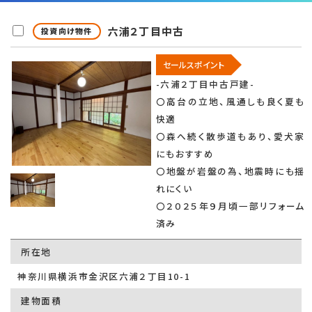
六浦２丁目中古
投資向け物件
セールスポイント
-六浦２丁目中古戸建-
〇高台の立地、風通しも良く夏も
快適
〇森へ続く散歩道もあり、愛犬家
にもおすすめ
〇地盤が岩盤の為、地震時にも揺
れにくい
〇２０２５年９月頃一部リフォーム
済み
所在地
神奈川県横浜市金沢区六浦２丁目10-1
建物面積