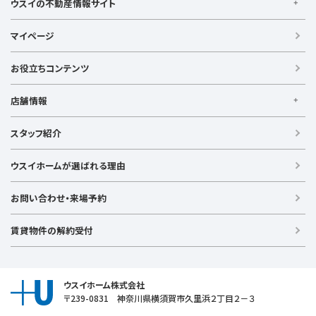
小田急江ノ島線
ブルーライン
グリーンライン
ウスイの不動産情報サイト
逗子駅
センター南
中央林間駅
辻堂駅
戸塚駅
みなとみらい線
金沢シーサイドライン
相鉄本線
ウスイの不動産情報サイト
根岸駅
平塚駅
藤沢駅
大和駅
横須賀駅
マイページ
相鉄いずみ野線
相模鉄道新横浜線
江ノ島電鉄
横須賀中央駅
横浜駅
【借りる】
湘南モノレール
賃貸住宅
お役立ちコンテンツ
事業用賃貸
店舗情報
【買う】
戸建て（総合）
【横浜エリア】
スタッフ紹介
新築戸建て
金沢文庫店
上大岡店
戸塚店
新横浜店
港北ニュータウン店
中古戸建て
ウスイホームが選ばれる理由
【湘南エリア】
中古マンション
湘南台店
逗子店
茅ヶ崎店
藤沢店
土地
お問い合わせ・来場予約
【横須賀エリア】
投資物件
追浜店
衣笠店
久里浜店
武山店
野比店
馬堀海岸店
ラグジュアリー物件
賃貸物件の解約受付
横須賀中央店
【売る】
売却
ウスイホーム株式会社
〒239-0831 神奈川県横須賀市久里浜２丁目２－３