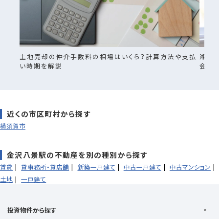
土地売却の仲介手数料の相場はいくら？計算方法や支払
湘南
い時期を解説
会社
近くの市区町村から探す
横須賀市
金沢八景駅の不動産を別の種別から探す
賃貸
貸事務所・貸店舗
新築一戸建て
中古一戸建て
中古マンション
土地
一戸建て
投資物件から探す