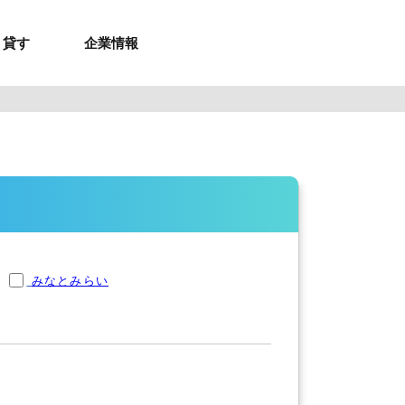
貸す
企業情報
お問合せ
お問合せ
無料お見積もり
お問い合わせ
来店予約
資料請求
メルマガ登録
お問合せ
セミナー申し込み
来店予約
みなとみらい