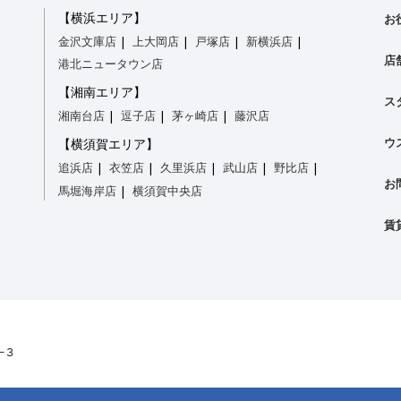
【横浜エリア】
お
金沢文庫店
上大岡店
戸塚店
新横浜店
店
港北ニュータウン店
【湘南エリア】
ス
湘南台店
逗子店
茅ヶ崎店
藤沢店
ウ
【横須賀エリア】
追浜店
衣笠店
久里浜店
武山店
野比店
お
馬堀海岸店
横須賀中央店
賃
－３