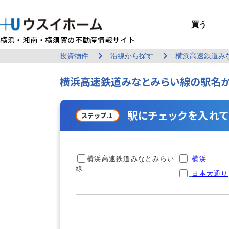
買う
横浜・湘南・横須賀の不動産情報サイト
投資物件
沿線から探す
横浜高速鉄道み
BUY
SELL
RENT
U-CASA
REFORM
MANAGEMENT
COMPANY INFO
戸建て（総合）
売るTOP
賃貸住宅TOP
建てるTOP
リフォームTOP
貸すTOP
企業情報TOP
買う
売る
借りる
建てる
リフォーム
貸す
企業情報
横浜高速鉄道みなとみらい線の駅名
新築戸建て
建物状況調査
エリアから探す
U-nifty（定
ウスイのリフォ
お悩み解決
店舗情報
（インスペクシ
中古戸建て
路線から探す
Kit-U（高性能
施工事例
サービス一覧
採用情報
レントホーム
中古マンション
マイページ
収益物件／アパ
リフォームメニ
管理委託の流れ
お問い合わせ
駅にチェックを入れて
ステップ.1
横浜高速鉄道みなとみらい
横浜
線
日本大通り