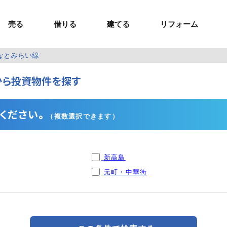
売る
借りる
建てる
リフォーム
なとみらい線
事業用TOP
土地
ウスイホームの家づくり
ショールーム
セミナー・講座
投資物件
施工事例
リフォームの流れ
オーナー様へ
から投資物件を探す
額制注文住宅）
ームの魅力
エリアから探す
ョン）
ラグジュアリー物件
お問い合わせ
企画住宅）
路線から探す
マイページ
ート・賃貸
ュー
マイページ
ください。
（複数選択できます）
新高島
元町・中華街