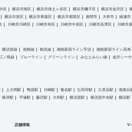
中区
横浜市南区
横浜市保土ヶ谷区
横浜市磯子区
横浜市金沢区
横浜市泉区
横浜市青葉区
横浜市都筑区
座間市
大和市
綾瀬市
市
川崎市川崎区
川崎市幸区
川崎市中原区
川崎市高津区
川崎市
横須賀線
相模線
鶴見線
湘南新宿ライン宇須
湘南新宿ライン高海
江ノ島線
ブルーライン
グリーンライン
みなとみらい線
金沢シーサ
駅
上大岡駅
鴨居駅
川崎駅
菊名駅
弘明寺駅
久里浜駅
港南台
根岸駅
平塚駅
藤沢駅
大和駅
横須賀駅
横須賀中央駅
横浜駅
店舗情報
マ