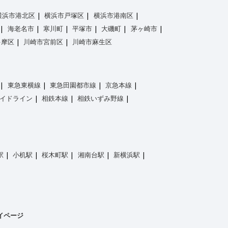
横浜市港北区
横浜市戸塚区
横浜市港南区
海老名市
寒川町
平塚市
大磯町
茅ヶ崎市
多摩区
川崎市宮前区
川崎市麻生区
東急東横線
東急田園都市線
京急本線
イドライン
相鉄本線
相鉄いずみ野線
駅
小机駅
桜木町駅
湘南台駅
新横浜駅
イページ