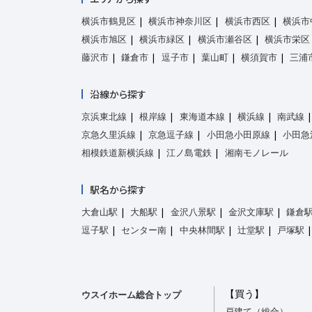
横浜市鶴見区
横浜市神奈川区
横浜市西区
横浜市
横浜市旭区
横浜市緑区
横浜市瀬谷区
横浜市栄区
藤沢市
鎌倉市
逗子市
葉山町
横須賀市
三浦
沿線から探す
京浜東北線
根岸線
東海道本線
横浜線
南武線
京急久里浜線
京急逗子線
小田急小田原線
小田急
相模鉄道新横浜線
江ノ島電鉄
湘南モノレール
駅名から探す
大倉山駅
大船駅
金沢八景駅
金沢文庫駅
鎌倉
逗子駅
センター南
中央林間駅
辻堂駅
戸塚駅
【買う】
ウスイホーム総合トップ
戸建て（総合）