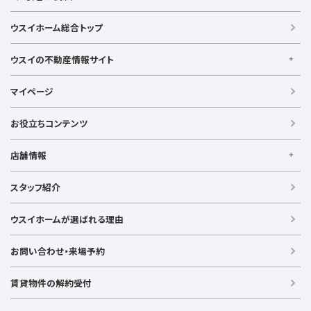
横須賀線
相模線
鶴見線
湘南新宿ライン宇須
大倉山駅
大船駅
金沢八景駅
金沢文庫駅
鎌倉駅
湘南新宿ライン高海
東急東横線
東急田園都市線
ウスイホーム総合トップ
上大岡駅
鴨居駅
川崎駅
菊名駅
弘明寺駅
久里浜駅
京急本線
京急久里浜線
京急逗子線
小田急小田原線
港南台駅
小机駅
桜木町駅
湘南台駅
新横浜駅
小田急江ノ島線
ブルーライン
グリーンライン
ウスイの不動産情報サイト
逗子駅
センター南
中央林間駅
辻堂駅
戸塚駅
みなとみらい線
金沢シーサイドライン
相鉄本線
ウスイの不動産情報サイト
根岸駅
平塚駅
藤沢駅
大和駅
横須賀駅
マイページ
相鉄いずみ野線
相模鉄道新横浜線
江ノ島電鉄
横須賀中央駅
横浜駅
【借りる】
湘南モノレール
賃貸住宅
お役立ちコンテンツ
事業用賃貸
店舗情報
【買う】
戸建て（総合）
【横浜エリア】
スタッフ紹介
新築戸建て
金沢文庫店
上大岡店
戸塚店
新横浜店
港北ニュータウン店
中古戸建て
ウスイホームが選ばれる理由
【湘南エリア】
中古マンション
湘南台店
逗子店
茅ヶ崎店
藤沢店
土地
お問い合わせ・来場予約
【横須賀エリア】
投資物件
追浜店
衣笠店
久里浜店
武山店
野比店
馬堀海岸店
ラグジュアリー物件
賃貸物件の解約受付
横須賀中央店
【売る】