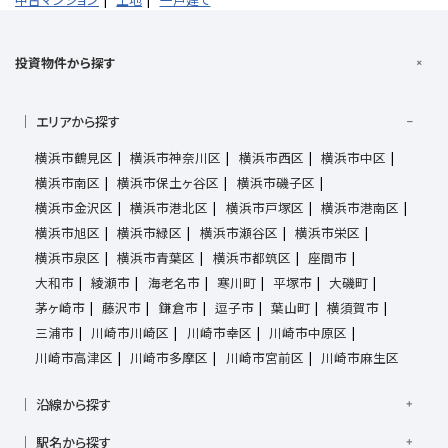
投資物件から探す
エリアから探す
横浜市鶴見区
横浜市神奈川区
横浜市西区
横浜市中区
横浜市南区
横浜市保土ヶ谷区
横浜市磯子区
横浜市金沢区
横浜市港北区
横浜市戸塚区
横浜市港南区
横浜市旭区
横浜市緑区
横浜市瀬谷区
横浜市栄区
横浜市泉区
横浜市青葉区
横浜市都筑区
座間市
大和市
綾瀬市
海老名市
寒川町
平塚市
大磯町
茅ヶ崎市
藤沢市
鎌倉市
逗子市
葉山町
横須賀市
三浦市
川崎市川崎区
川崎市幸区
川崎市中原区
川崎市高津区
川崎市多摩区
川崎市宮前区
川崎市麻生区
沿線から探す
京浜東北線
根岸線
東海道本線
横浜線
南武線
駅名から探す