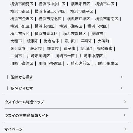
横浜市鶴見区
横浜市神奈川区
横浜市西区
横浜市中区
横浜市南区
横浜市保土ヶ谷区
横浜市磯子区
横浜市金沢区
横浜市港北区
横浜市戸塚区
横浜市港南区
横浜市旭区
横浜市緑区
横浜市瀬谷区
横浜市栄区
横浜市泉区
横浜市青葉区
横浜市都筑区
座間市
大和市
綾瀬市
海老名市
寒川町
平塚市
大磯町
茅ヶ崎市
藤沢市
鎌倉市
逗子市
葉山町
横須賀市
三浦市
川崎市川崎区
川崎市幸区
川崎市中原区
川崎市高津区
川崎市多摩区
川崎市宮前区
川崎市麻生区
沿線から探す
京浜東北線
根岸線
東海道本線
横浜線
南武線
駅名から探す
横須賀線
相模線
鶴見線
湘南新宿ライン宇須
大倉山駅
大船駅
金沢八景駅
金沢文庫駅
鎌倉駅
湘南新宿ライン高海
東急東横線
東急田園都市線
ウスイホーム総合トップ
上大岡駅
鴨居駅
川崎駅
菊名駅
弘明寺駅
久里浜駅
京急本線
京急久里浜線
京急逗子線
小田急小田原線
港南台駅
小机駅
桜木町駅
湘南台駅
新横浜駅
小田急江ノ島線
ブルーライン
グリーンライン
ウスイの不動産情報サイト
逗子駅
センター南
中央林間駅
辻堂駅
戸塚駅
みなとみらい線
金沢シーサイドライン
相鉄本線
ウスイの不動産情報サイト
根岸駅
平塚駅
藤沢駅
大和駅
横須賀駅
マイページ
相鉄いずみ野線
相模鉄道新横浜線
江ノ島電鉄