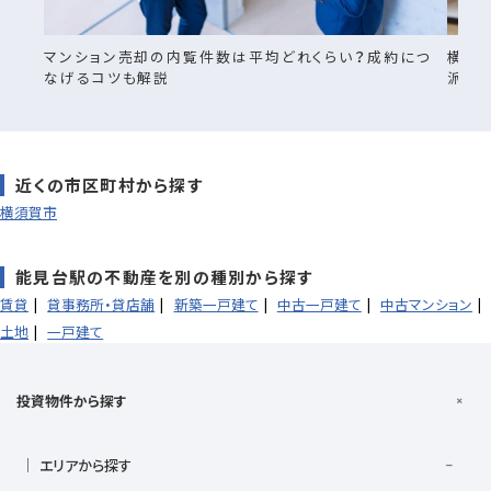
マンション売却の内覧件数は平均どれくらい？成約につ
横須
なげるコツも解説
派ま
近くの市区町村から探す
横須賀市
能見台駅の不動産を別の種別から探す
賃貸
貸事務所・貸店舗
新築一戸建て
中古一戸建て
中古マンション
土地
一戸建て
投資物件から探す
エリアから探す