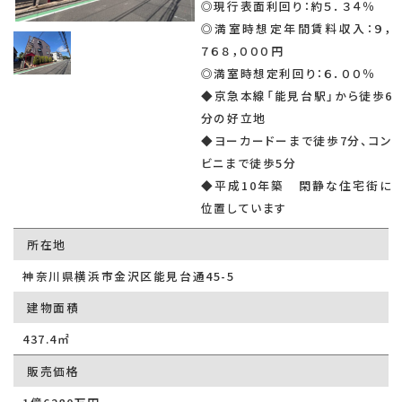
◎現行表面利回り：約５．３４％
◎満室時想定年間賃料収入：９，
７６８，０００円
◎満室時想定利回り：６．００％
◆京急本線「能見台駅」から徒歩6
分の好立地
◆ヨーカードーまで徒歩7分、コン
ビニまで徒歩5分
◆平成10年築 閑静な住宅街に
位置しています
所在地
神奈川県横浜市金沢区能見台通45-5
建物面積
437.4㎡
販売価格