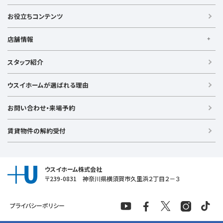
横須賀中央駅
横浜駅
【借りる】
湘南モノレール
賃貸住宅
お役立ちコンテンツ
事業用賃貸
店舗情報
【買う】
戸建て（総合）
【横浜エリア】
スタッフ紹介
新築戸建て
金沢文庫店
上大岡店
戸塚店
新横浜店
港北ニュータウン店
中古戸建て
ウスイホームが選ばれる理由
【湘南エリア】
中古マンション
湘南台店
逗子店
茅ヶ崎店
藤沢店
土地
お問い合わせ・来場予約
【横須賀エリア】
投資物件
追浜店
衣笠店
久里浜店
武山店
野比店
馬堀海岸店
ラグジュアリー物件
賃貸物件の解約受付
横須賀中央店
【売る】
売却
ウスイホーム株式会社
〒239-0831 神奈川県横須賀市久里浜２丁目２－３
プライバシーポリシー