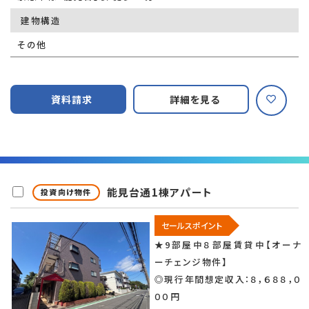
建物構造
その他
資料請求
詳細を見る
能見台通1棟アパート
投資向け物件
セールスポイント
★9部屋中８部屋賃貸中【オーナ
ーチェンジ物件】
◎現行年間想定収入：８，６８８，０
００円