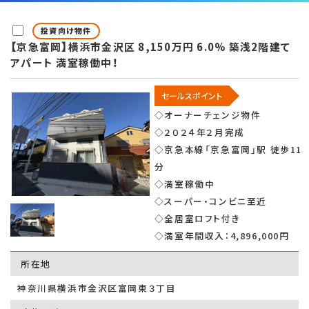
投資向け物件
【京急富岡】横浜市金沢区 8,150万円 6.0% 築浅2階建て
アパート 満室稼働中！
セールスポイント
◇オーナーチェンジ物件
◇２０２４年２月完成
◇京急本線「京急富岡」駅 徒歩11
分
◇満室稼働中
◇スーパー・コンビニ至近
◇全居室ロフト付き
◇満室年間収入：4,896,000円
所在地
神奈川県横浜市金沢区富岡東３丁目