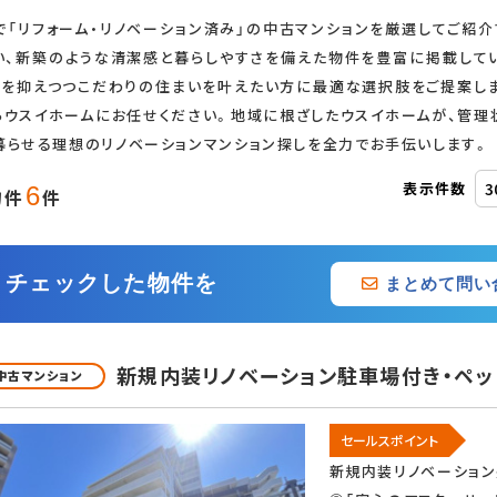
で「リフォーム・リノベーション済み」の中古マンションを厳選してご紹
追加・変更
い、新築のような清潔感と暮らしやすさを備えた物件を豊富に掲載して
算を抑えつつこだわりの住まいを叶えたい方に最適な選択肢をご提案しま
らウスイホームにお任せください。地域に根ざしたウスイホームが、管理
暮らせる理想のリノベーションマンション探しを全力でお手伝いします。
ト
ベランダ
バルコニー
化
２面バルコニー
３面バルコニー
表示件数
6
物件
件
クス
チェックした物件を
まとめて問い
ック
TVモニタ付インターホン
新規内装リノベーション駐車場付き・ペッ
中古マンション
BS
CATV
セールスポイント
新規内装リノベーション