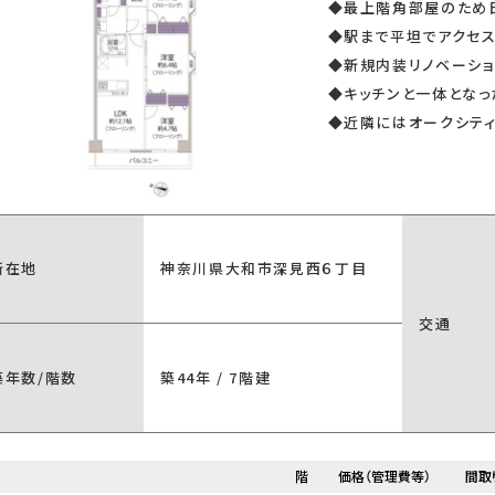
◆最上階角部屋のため日
◆駅まで平坦でアクセス
ム済
リノベーション済
◆新規内装リノベーショ
◆キッチンと一体となっ
◆近隣にはオークシティ
この条件で検
見つかりました。
所在地
神奈川県大和市深見西６丁目
交通
築年数/階数
築44年 / 7階建
階
価格（管理費等）
間取