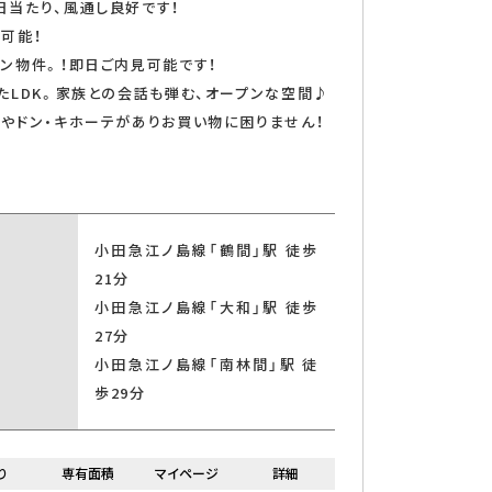
当たり、風通し良好です！
可能！
ン物件。！即日ご内見可能です！
たLDK。家族との会話も弾む、オープンな空間♪
やドン・キホーテがありお買い物に困りません！
索する
小田急江ノ島線「鶴間」駅 徒歩
21分
小田急江ノ島線「大和」駅 徒歩
27分
小田急江ノ島線「南林間」駅 徒
歩29分
り
専有面積
マイページ
詳細