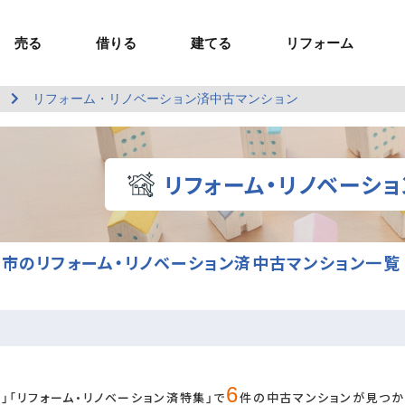
売る
借りる
建てる
リフォーム
リフォーム・リノベーション済中古マンション
事業用TOP
土地
ウスイホームの家づくり
ショールーム
セミナー・講座
投資物件
施工事例
リフォームの流れ
オーナー様へ
額制注文住宅）
ームの魅力
エリアから探す
ョン）
ラグジュアリー物件
お問い合わせ
企画住宅）
路線から探す
リフォーム・リノベーシ
マイページ
ート・賃貸
ュー
マイページ
市のリフォーム・リノベーション済中古マンション一覧
6
」「リフォーム・リノベーション済特集」で
件の中古マンションが見つか