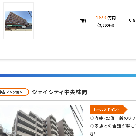
1890
万円
7階
3LD
（9,990円）
ジェイシティ中央林間
中古マンション
セールスポイント
◇内装・設備一新のリフ
◇家族との会話が弾む
き！