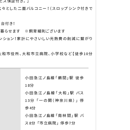
ビス保証付き。」
広々とした二面バルコニー！（スロップシンク付きで
台付き！
に暮らせます ※飼育細則ございます
ンション！家計にやさいしい光熱費の削減に繋がり
大和市役所、大和市立病院、小学校など【徒歩10分
小田急江ノ島線「鶴間」駅 徒歩
18分
ン
対面式キッチン
小田急江ノ島線「大和」駅 バス
13分 「一の関（神奈川県）」 停
歩4分
小田急江ノ島線「南林間」駅 バ
ス8分 「市立病院」 停歩7分