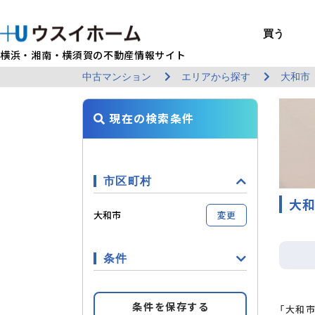
買う
横浜・湘南・横須賀の不動産情報サイト
中古マンション
エリアから探す
大和市
BUY
SELL
RENT
U-CASA
REFORM
MANAGEMENT
COMPANY INFO
戸建て（総合）
売るTOP
賃貸住宅TOP
建てるTOP
リフォームTOP
貸すTOP
企業情報TOP
買う
売る
借りる
建てる
リフォーム
貸す
企業情報
新築戸建て
建物状況調査
エリアから探す
U-nifty（定
ウスイのリフォ
お悩み解決
店舗情報
現在の検索条件
（インスペクシ
中古戸建て
路線から探す
Kit-U（高性能
施工事例
サービス一覧
採用情報
レントホーム
中古マンション
マイページ
収益物件／アパ
リフォームメニ
管理委託の流れ
お問い合わせ
市区町村
大和
大和市
変更
条件
条件を保存する
「大和市