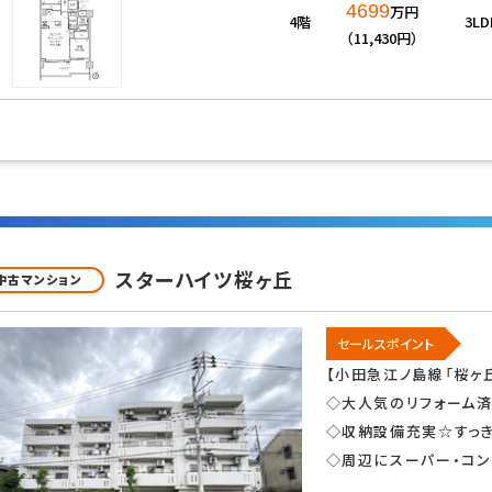
4699
万円
4階
3LD
（11,430円）
スターハイツ桜ヶ丘
中古マンション
セールスポイント
【小田急江ノ島線「桜ヶ
◇大人気のリフォーム済
◇収納設備充実☆すっ
◇周辺にスーパー・コン