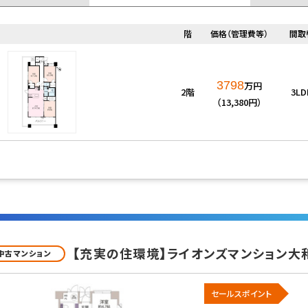
階
価格（管理費等）
間取
換気システム
床暖房
3798
万円
2階
3LD
（13,380円）
インクロゼット
収納豊富
良好
閑静な住宅地
眺望良好
【充実の住環境】ライオンズマンション大
談
1階の物件
2階以上
中古マンション
セールスポイント