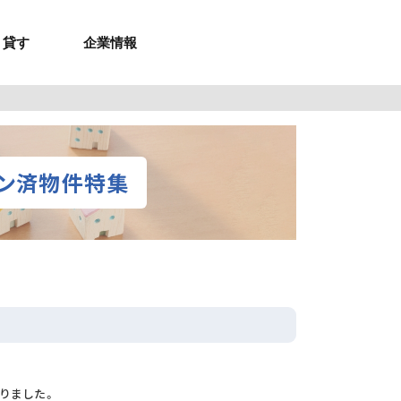
貸す
企業情報
お問合せ
お問合せ
無料お見積もり
お問い合わせ
来店予約
資料請求
メルマガ登録
お問合せ
セミナー申し込み
来店予約
ョン済物件特集
りました。