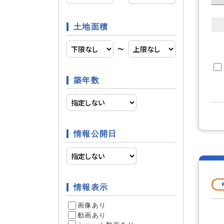
土地面積
24時間
空調
〜
築年数
ウォーク
収納
情報公開日
日当たり
立地条件
ペット相
条件
情報表示
投資
画像あり
動画あり