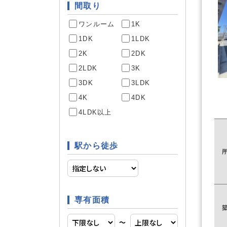
間取り
デザイナ
建物構造
ワンルーム
1K
1DK
1LDK
2K
2DK
南向き
部屋構造
2LDK
3K
3DK
3LDK
4K
4DK
駐輪場
駐車場・駐輪場
4LDK以上
駅から徒歩
IHクッ
キッチン
アイラン
専有面積
追焚機能
〜
バス・トイレ