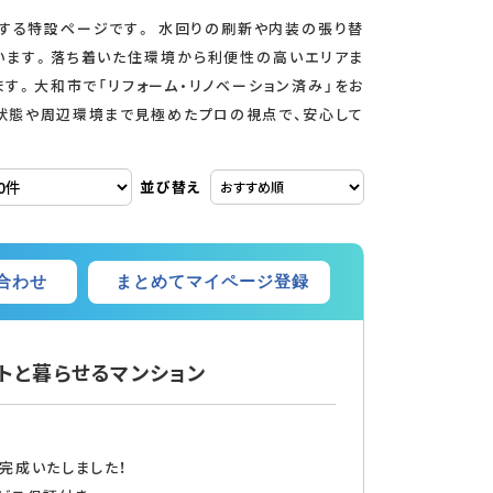
介する特設ページです。 水回りの刷新や内装の張り替
います。落ち着いた住環境から利便性の高いエリアま
す。大和市で「リフォーム・リノベーション済み」をお
状態や周辺環境まで見極めたプロの視点で、安心して
ルーフバルコニー
両面バルコニー
並び替え
まとめてマイページ登録
合わせ
トと暮らせるマンション
インターネット対応
完成いたしました！