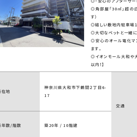
◎「安心のアフターサー
ーズ
外観タイル張り
◎角部屋「30㎡」超の
す）
◎嬉しい敷地内駐車場１
◎大切なペットと一緒
角部屋
LDK15畳以上
◎安心のオール電化マ
ます。
◎イオンモール大和や
以内！】
駐車場あり
神奈川県大和市下鶴間２丁目6-
所在地
17
キングヒーター
食器洗い乾燥機
システムキッチ
ドキッチン
オープンキッチン
交通
築年数/階数
築20年 / 10階建
浴室
浴室乾燥機