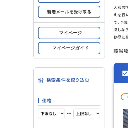
大和市
新着メールを受け取る
すべての条件をみる
条件の
えを行
で、予
探しな
マイページ
お得に
メゾネッ
設備
オール電
マイページガイド
該当
宅配ボッ
検索条件を絞り込む
オートロ
セキュリティ
価格
CS
通信・放送
〜