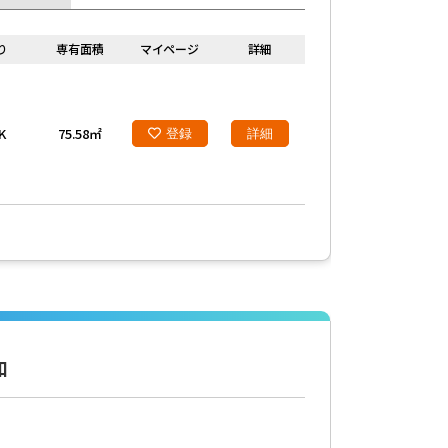
り
専有面積
マイページ
詳細
K
75.58㎡
登録
詳細
和
最上階