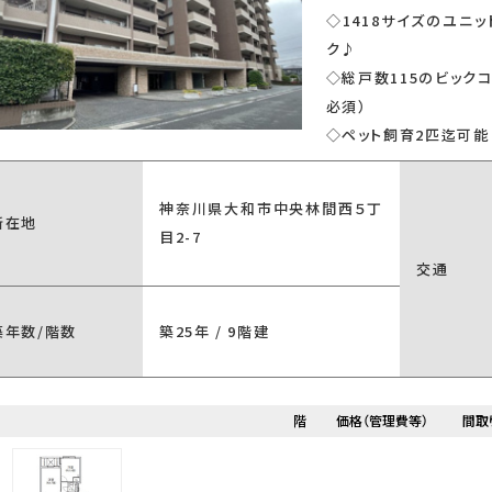
◇1418サイズのユニ
ク♪
◇総戸数115のビック
必須）
◇ペット飼育2匹迄可能
神奈川県大和市中央林間西５丁
所在地
目2-7
交通
築年数/階数
築25年 / 9階建
階
価格（管理費等）
間取