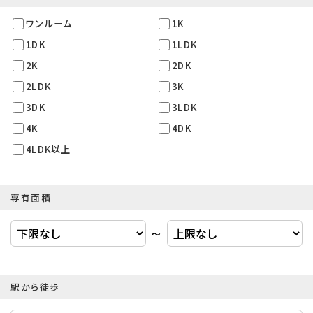
ワンルーム
1K
1DK
1LDK
2K
2DK
2LDK
3K
3DK
3LDK
4K
4DK
4LDK以上
専有面積
〜
駅から徒歩