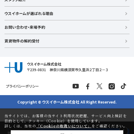
新築戸建て
金沢文庫店
上大岡店
戸塚店
新横浜店
港北ニュータウン店
中古戸建て
ウスイホームが選ばれる理由
【湘南エリア】
中古マンション
湘南台店
逗子店
茅ヶ崎店
藤沢店
土地
お問い合わせ・来場予約
【横須賀エリア】
投資物件
追浜店
衣笠店
久里浜店
武山店
野比店
馬堀海岸店
ラグジュアリー物件
賃貸物件の解約受付
横須賀中央店
【売る】
売却
ウスイホーム株式会社
〒239-0831 神奈川県横須賀市久里浜２丁目２－３
プライバシーポリシー
Copyright © ウスイホーム株式会社 All Right Reserved.
当サイトでは、お客様の当サイト利用状況把握、サービス向上検討を
目的として、クッキー（Cookie）を使用しています。
詳しくは、当社の
「Cookieの取扱いについて」
をご確認ください。
-
該当物件
件