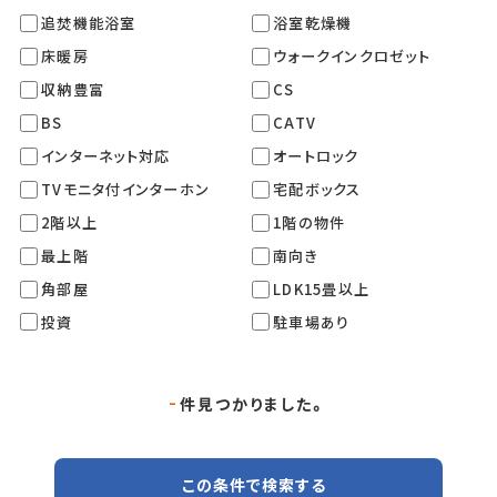
追焚機能浴室
浴室乾燥機
床暖房
ウォークインクロゼット
収納豊富
CS
BS
CATV
インターネット対応
オートロック
TVモニタ付インターホン
宅配ボックス
2階以上
1階の物件
最上階
南向き
角部屋
LDK15畳以上
投資
駐車場あり
-
件見つかりました。
この条件で検索する