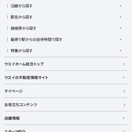
沿線から探す
京浜東北線
根岸線
東海道本線
横浜線
南武線
駅名から探す
横須賀線
相模線
鶴見線
湘南新宿ライン宇須
大倉山駅
大船駅
金沢八景駅
金沢文庫駅
鎌倉駅
湘南新宿ライン高海
価格帯から探す
東急東横線
東急田園都市線
上大岡駅
鴨居駅
川崎駅
菊名駅
弘明寺駅
久里浜駅
京急本線
京急久里浜線
京急逗子線
小田急小田原線
1,000万円以下
1,000万円台
2,000万円台
3,000万円台
港南台駅
最寄り駅からの徒歩時間で探す
小机駅
桜木町駅
湘南台駅
新横浜駅
小田急江ノ島線
ブルーライン
グリーンライン
4,000万円台
5,000万円台
6,000万円台
7,000万円台
逗子駅
センター南
中央林間駅
辻堂駅
戸塚駅
駅徒歩1分以内
駅徒歩3分以内
駅徒歩5分以内
みなとみらい線
金沢シーサイドライン
相鉄本線
8,000万円台
特集から探す
9,000万円台
1億円以上
根岸駅
平塚駅
藤沢駅
大和駅
横須賀駅
駅徒歩7分以内
駅徒歩10分以内
駅徒歩15分以内
相鉄いずみ野線
相模鉄道新横浜線
江ノ島電鉄
ペット相談可
リフォーム・リノベーション済
LDK15畳以上
横須賀中央駅
横浜駅
駅徒歩20分以内
駅徒歩21分以上
ウスイホーム総合トップ
湘南モノレール
浴室乾燥機付き
キッチン充実
収納充実、ウォークインクローゼット
ウスイの不動産情報サイト
ウスイの不動産情報サイト
マイページ
【借りる】
賃貸住宅
お役立ちコンテンツ
事業用賃貸
店舗情報
【買う】
戸建て（総合）
【横浜エリア】
スタッフ紹介