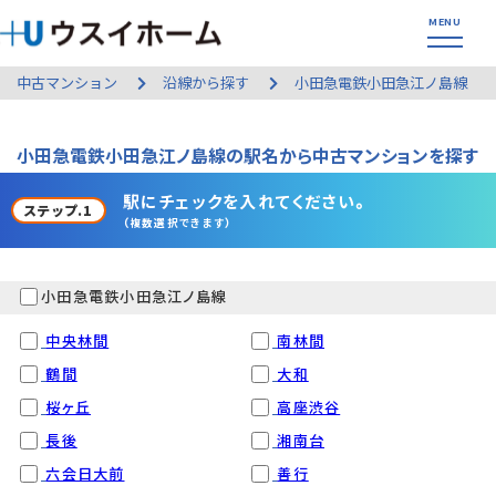
中古マンション
沿線から探す
小田急電鉄小田急江ノ島線
小田急電鉄小田急江ノ島線の駅名から中古マンションを探す
駅にチェックを入れてください。
ステップ.1
（複数選択できます）
小田急電鉄小田急江ノ島線
中央林間
南林間
鶴間
大和
桜ヶ丘
高座渋谷
長後
湘南台
六会日大前
善行