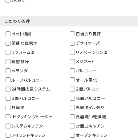
こだわり条件
ペット相談
日当たり良好
閑静な住宅地
デザイナーズ
リフォーム済
リノベーション済
眺望良好
メゾネット
ベランダ
バルコニー
ルーフバルコニー
オール電化
24時間換気システム
２面バルコニー
３面バルコニー
両面バルコニー
駐輪場
外観タイル張り
IHクッキングヒーター
食器洗い乾燥機
システムキッチン
対面式キッチン
アイランドキッチン
オープンキッチン