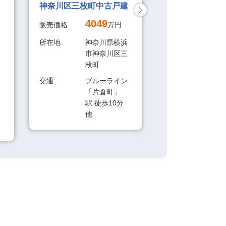
神奈川区三枚町中古戸建
南区三春台中古
4049
35
販売価格
万円
販売価格
所在地
神奈川県横浜
所在地
神
市神奈川区三
市
枚町
交通
京
交通
ブルーライン
太田
「片倉町」
11
駅 徒歩10分
他