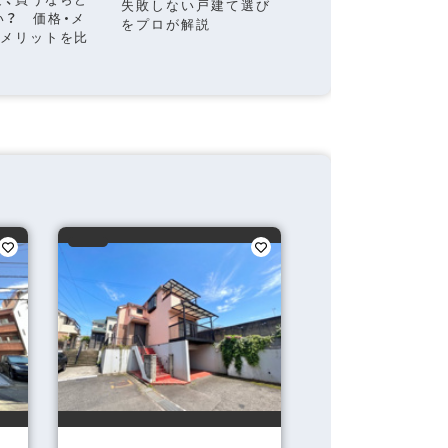
要？頭金なしでもい
失敗しない戸建て選び
い？ 価格・メ
平均相場を解説
をプロが解説
デメリットを比
上大岡店