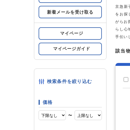
京急新
新着メールを受け取る
すべての条件をみる
をお探
条件の
がらお
らし心
マイページ
手伝い
都市ガス
設備
マイページガイド
該当
複層ガラ
内装
検索条件を絞り込む
輸入住宅
建物構造
価格
〜
南向き
部屋構造