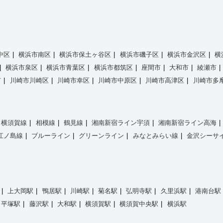
中区
横浜市南区
横浜市保土ヶ谷区
横浜市磯子区
横浜市金沢区
横
横浜市泉区
横浜市青葉区
横浜市都筑区
座間市
大和市
綾瀬市
市
川崎市川崎区
川崎市幸区
川崎市中原区
川崎市高津区
川崎市多
横須賀線
相模線
鶴見線
湘南新宿ライン宇須
湘南新宿ライン高海
江ノ島線
ブルーライン
グリーンライン
みなとみらい線
金沢シーサ
上大岡駅
鴨居駅
川崎駅
菊名駅
弘明寺駅
久里浜駅
港南台駅
平塚駅
藤沢駅
大和駅
横須賀駅
横須賀中央駅
横浜駅