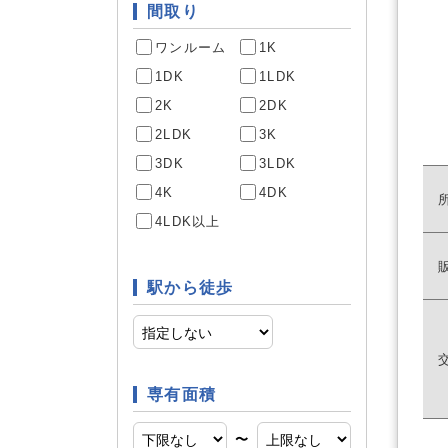
間取り
ワンルーム
1K
駐車場あ
駐車場
1DK
1LDK
2K
2DK
2LDK
3K
専用庭
庭
3DK
3LDK
4K
4DK
4LDK以上
システム
キッチン
駅から徒歩
床暖房
空調
専有面積
〜
床下収納
収納