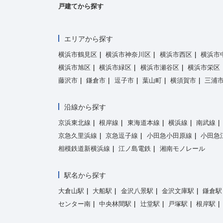
戸建てから探す
エリアから探す
横浜市鶴見区
横浜市神奈川区
横浜市西区
横浜市
横浜市旭区
横浜市緑区
横浜市瀬谷区
横浜市栄区
藤沢市
鎌倉市
逗子市
葉山町
横須賀市
三浦
沿線から探す
京浜東北線
根岸線
東海道本線
横浜線
南武線
京急久里浜線
京急逗子線
小田急小田原線
小田急
相模鉄道新横浜線
江ノ島電鉄
湘南モノレール
駅名から探す
大倉山駅
大船駅
金沢八景駅
金沢文庫駅
鎌倉駅
センター南
中央林間駅
辻堂駅
戸塚駅
根岸駅