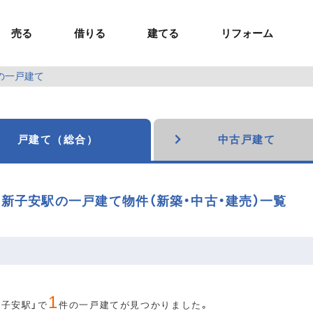
売る
借りる
建てる
リフォーム
の一戸建て
事業用TOP
土地
ウスイホームの家づくり
ショールーム
セミナー・講座
投資物件
施工事例
リフォームの流れ
オーナー様へ
額制注文住宅）
ームの魅力
エリアから探す
ョン）
ラグジュアリー物件
お問い合わせ
企画住宅）
路線から探す
戸建て（総合）
中古戸建て
マイページ
ート・賃貸
ュー
マイページ
新子安駅の一戸建て物件（新築・中古・建売）一覧
1
新子安駅」で
件の一戸建てが見つかりました。