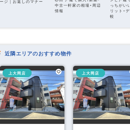
ージ｜お返しのマナー
中古一軒家の相場・周辺
っちがい
情報
リット・
較
近隣エリアのおすすめ物件
上大岡店
上大岡店