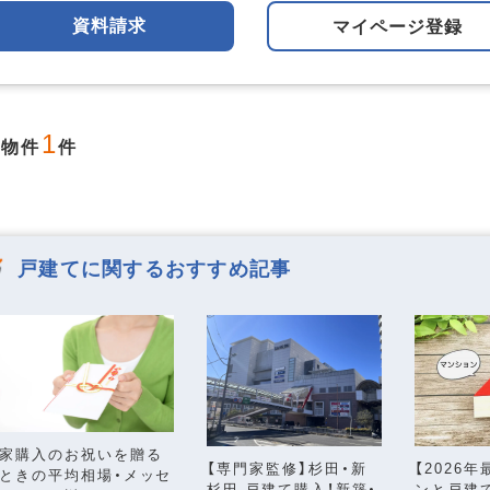
資料請求
マイページ登録
良好
閑静な住宅地
海が近い
1
当物件
件
ー向け
投資
即引渡可
戸建てに関するおすすめ記事
ム済
リノベーション済
この条件で検
見つかりました。
家購入のお祝いを贈る
【専門家監修】杉田・新
【2026
ときの平均相場・メッセ
杉田 戸建て購入！新築・
ンと戸建