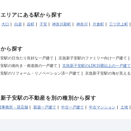
じエリアにある駅から探す
大口
白楽
反町
子安
神奈川新町
神奈川
片倉町
三ツ沢上町
集から探す
子安駅の日当たり良好な一戸建て
京急新子安駅のファミリー向け一戸建て
子安駅の南向き・南道路の一戸建て
京急新子安駅のLDK15畳以上の一戸建て
子安駅のリフォーム・リノベーション済一戸建て
京急新子安駅の海が見える
急新子安駅の不動産を別の種別から探す
貸事務所・貸店舗
新築一戸建て
中古一戸建て
中古マンション
土地