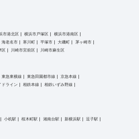
浜市港北区
横浜市戸塚区
横浜市港南区
海老名市
寒川町
平塚市
大磯町
茅ヶ崎市
摩区
川崎市宮前区
川崎市麻生区
東急東横線
東急田園都市線
京急本線
イドライン
相鉄本線
相鉄いずみ野線
小机駅
桜木町駅
湘南台駅
新横浜駅
逗子駅