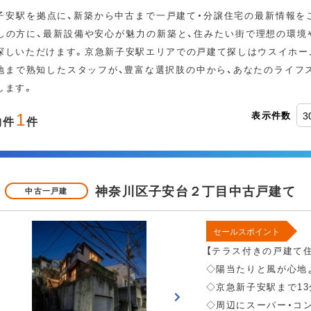
子安駅を拠点に、新築から中古まで一戸建て・分譲住宅の最新情報を
しの方に、最新設備や安心が魅力の新築と、住みたい街で理想の環境
追加・変更
探しいただけます。京急新子安駅エリアでの戸建て探しはウスイホー
地まで熟知したスタッフが、豊富な選択肢の中から、あなたのライフ
します。
オール電化
表示件数
1
物件
件
ス
神奈川区子安台２丁目中古戸建て
中古一戸建
二世帯住宅
セールスポイント
【テラス付きの戸建て住
◇陽当たりと風が心地
◇京急新子安駅まで13
LDK15畳以上
◇周辺にスーパー・コン