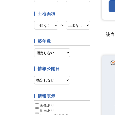
土地面積
日当たり
立地条件
〜
該
築年数
ファミリ
条件
情報公開日
リフォー
リフォーム
1
情報表示
件
画像あり
動画あり