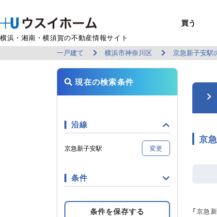
買う
横浜・湘南・横須賀の不動産情報サイト
一戸建て
横浜市神奈川区
京急新子安駅
BUY
SELL
RENT
U-CASA
REFORM
MANAGEMENT
COMPANY INFO
戸建て（総合）
売るTOP
賃貸住宅TOP
建てるTOP
リフォームTOP
貸すTOP
企業情報TOP
買う
売る
借りる
建てる
リフォーム
貸す
企業情報
新築戸建て
建物状況調査
エリアから探す
U-nifty（定
ウスイのリフォ
お悩み解決
店舗情報
現在の検索条件
（インスペクシ
中古戸建て
路線から探す
Kit-U（高性能
施工事例
サービス一覧
採用情報
レントホーム
中古マンション
マイページ
収益物件／アパ
リフォームメニ
管理委託の流れ
お問い合わせ
沿線
京急
京急新子安駅
変更
条件
条件を保存する
「京急