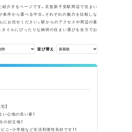
ご紹介するページです。京急新子安駅周辺で住まい
や条件から選べる中古、それぞれの魅力を比較しな
ムにお任せください。駅からのアクセスや周辺の暮
スタイルにぴったりな納得の住まい選びを全力でお
並び替え
宅】
よい心地の良い家！
分の好立地！
ビニ・小学校など生活利便性良好です！！