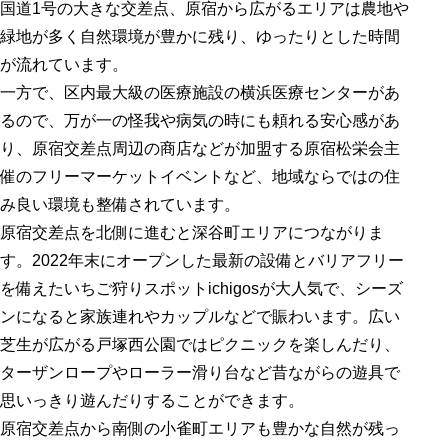
国道1号の大きな交差点、原宿から広がるエリアは農地や
緑地が多く自然環境が豊かに残り、ゆったりとした時間
が流れています。
一方で、区内最大級の医療施設の横浜医療センターがあ
るので、万が一の怪我や病気の時にも頼れる安心感があ
り、原宿交差点周辺の商店などが加盟する原宿松栄会主
催のフリーマーケットイベントなど、地域ならではの住
み良い環境も整備されています。
原宿交差点を北側に進むと深谷町エリアにつながりま
す。2022年末にオープンした最新の設備とバリアフリー
を備えたいちご狩りスポットichigosが大人気で、シーズ
ンになると家族連れやカップルなどで賑わいます。広い
芝生が広がる戸塚西公園ではピクニックを楽しんだり、
ターザンロープやローラー滑り台など昔ながらの遊具で
思いっきり遊んだりすることができます。
原宿交差点から南側の小雀町エリアも豊かな自然が残っ