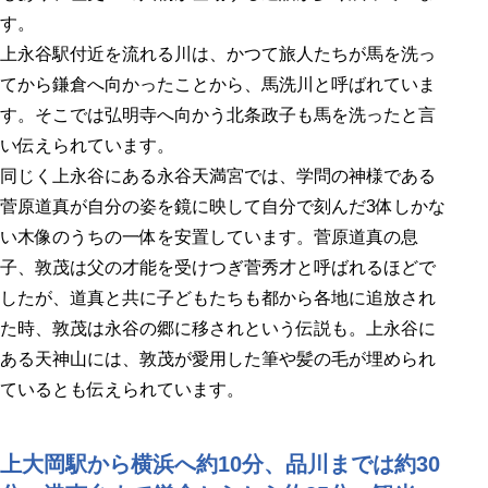
す。
上永谷駅付近を流れる川は、かつて旅人たちが馬を洗っ
てから鎌倉へ向かったことから、馬洗川と呼ばれていま
す。そこでは弘明寺へ向かう北条政子も馬を洗ったと言
い伝えられています。
同じく上永谷にある永谷天満宮では、学問の神様である
菅原道真が自分の姿を鏡に映して自分で刻んだ3体しかな
い木像のうちの一体を安置しています。菅原道真の息
子、敦茂は父の才能を受けつぎ菅秀才と呼ばれるほどで
したが、道真と共に子どもたちも都から各地に追放され
た時、敦茂は永谷の郷に移されという伝説も。上永谷に
ある天神山には、敦茂が愛用した筆や髪の毛が埋められ
ているとも伝えられています。
上大岡駅から横浜へ約10分、品川までは約30