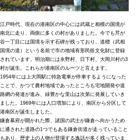
江戸時代、現在の港南区の中心には武蔵と相模の国境が
南北に走り、両側に多くの村がありました。今でも芹が
谷一丁目には国境を示す石碑が残っており、道標（武相
国境の道）という名前で市の地域有形民俗文化財に登録
されています。明治期には永野村、日下村、大岡川村の3
村が誕生。これらが港南区のルーツと言えます。
1954年には上大岡駅に特急電車が停車するようになった
ことで、かつて農村地域であったところも宅地開発や道
路網の発達が進み、緑豊かな里山は次第に発展していき
ました。1969年には人口増加により、南区から分区して
港南区が誕生しました。
鎌倉幕府が開かれた際、諸国の武士が鎌倉へ向かうため
に通された道路の1つでもある鎌倉街道が走っていること
もあり、歴史上の人物が登場する逸話が多く残っていま