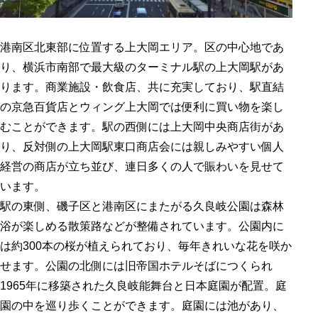
港南区北東部に位置する上大岡エリア。区の中心地であ
り、横浜市南部で最大級のターミナル駅の上大岡駅があ
ります。商業施設・飲食店、共に充実しており、駅直結
の京急百貨店とウィング上大岡では便利に買い物を楽し
むことができます。駅の西側には上大岡中央商店街があ
り、反対側の上大岡駅東口商店会には親しみやすい個人
経営の商店が立ち並び、連日多くの人で賑わいを見せて
います。
駅の東側、磯子区と港南区にまたがる久良岐公園は森林
浴が楽しめる散策路などが整備されています。公園内に
は約300本の桜が植えられており、毎年きれいな花を咲か
せます。公園の北側には旧帝国ホテルそばにつくられ
1965年に移築された久良岐能舞台と日本庭園が配置。庭
園の中を巡り歩くことができます。庭園には池があり、