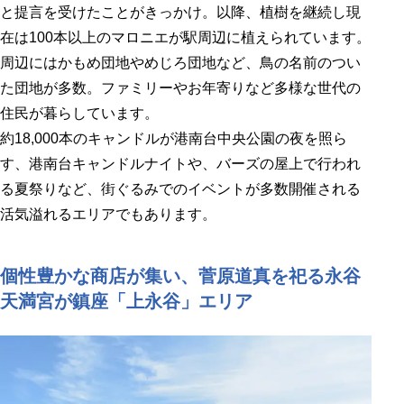
と提言を受けたことがきっかけ。以降、植樹を継続し現
在は100本以上のマロニエが駅周辺に植えられています。
周辺にはかもめ団地やめじろ団地など、鳥の名前のつい
た団地が多数。ファミリーやお年寄りなど多様な世代の
住民が暮らしています。
約18,000本のキャンドルが港南台中央公園の夜を照ら
す、港南台キャンドルナイトや、バーズの屋上で行われ
る夏祭りなど、街ぐるみでのイベントが多数開催される
活気溢れるエリアでもあります。
個性豊かな商店が集い、菅原道真を祀る永谷
天満宮が鎮座「上永谷」エリア