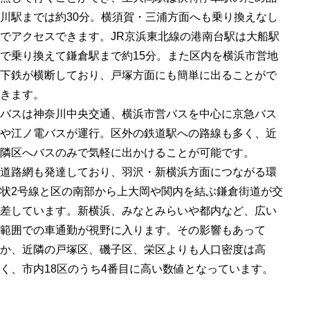
川駅までは約30分。横須賀・三浦方面へも乗り換えなし
でアクセスできます。JR京浜東北線の港南台駅は大船駅
で乗り換えて鎌倉駅まで約15分。また区内を横浜市営地
下鉄が横断しており、戸塚方面にも簡単に出ることがで
きます。
バスは神奈川中央交通、横浜市営バスを中心に京急バス
や江ノ電バスが運行。区外の鉄道駅への路線も多く、近
隣区へバスのみで気軽に出かけることが可能です。
道路網も発達しており、羽沢・新横浜方面につながる環
状2号線と区の南部から上大岡や関内を結ぶ鎌倉街道が交
差しています。新横浜、みなとみらいや都内など、広い
範囲での車通勤が視野に入ります。その影響もあって
か、近隣の戸塚区、磯子区、栄区よりも人口密度は高
く、市内18区のうち4番目に高い数値となっています。