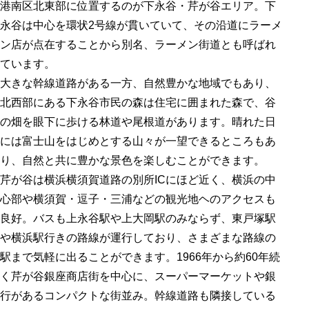
港南区北東部に位置するのが下永谷・芹が谷エリア。下
永谷は中心を環状2号線が貫いていて、その沿道にラーメ
ン店が点在することから別名、ラーメン街道とも呼ばれ
ています。
大きな幹線道路がある一方、自然豊かな地域でもあり、
北西部にある下永谷市民の森は住宅に囲まれた森で、谷
の畑を眼下に歩ける林道や尾根道があります。晴れた日
には富士山をはじめとする山々が一望できるところもあ
り、自然と共に豊かな景色を楽しむことができます。
芹が谷は横浜横須賀道路の別所ICにほど近く、横浜の中
心部や横須賀・逗子・三浦などの観光地ヘのアクセスも
良好。バスも上永谷駅や上大岡駅のみならず、東戸塚駅
や横浜駅行きの路線が運行しており、さまざまな路線の
駅まで気軽に出ることができます。1966年から約60年続
く芹が谷銀座商店街を中心に、スーパーマーケットや銀
行があるコンパクトな街並み。幹線道路も隣接している